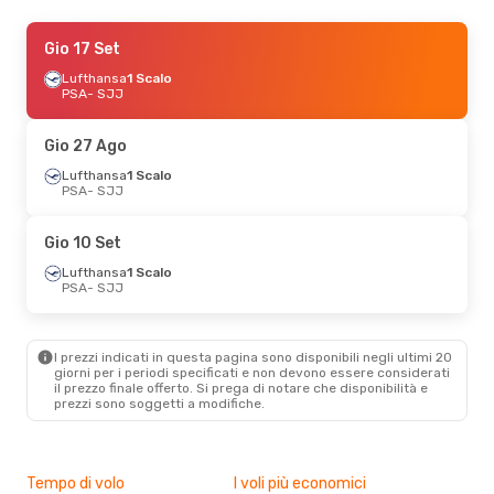
Mer 21 Ott
Gio 17 Set
- Sab 24 Ott
Lufthansa
Lufthansa
1 Scalo
1 Scalo
PSA
PSA
- SJJ
- SJJ
Lufthansa
1 Scalo
SJJ
- PSA
Gio 27 Ago
Gio 15 Ott
Lufthansa
- Mar 20 Ott
1 Scalo
PSA
- SJJ
Lufthansa
1 Scalo
PSA
- SJJ
Lufthansa
1 Scalo
Gio 10 Set
SJJ
- PSA
Lufthansa
1 Scalo
PSA
- SJJ
Gio 1 Ott
- Mer 7 Ott
Lufthansa
1 Scalo
PSA
- SJJ
I prezzi indicati in questa pagina sono disponibili negli ultimi 20
Lufthansa
1 Scalo
giorni per i periodi specificati e non devono essere considerati
SJJ
- PSA
il ​​prezzo finale offerto. Si prega di notare che disponibilità e
prezzi sono soggetti a modifiche.
Gio 10 Set
- Dom 13 Set
Lufthansa
1 Scalo
PSA
- SJJ
Tempo di volo
I voli più economici
Alt
Lufthansa
1 Scalo