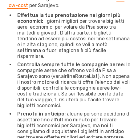
low-cost
per Sarajevo:
Effettua la tua prenotazione nei giorni più
economici:
i giorni migliori per trovare biglietti
aerei economici per volare da Pisa sono tra
martedì e giovedì. D'altra parte, i biglietti
tendono ad essere più costosi nei fine settimana
e in alta stagione, quindi se voli a metà
settimana o fuori stagione è più facile
risparmiare.
Controlla sempre tutte le compagnie aeree:
le
compagnie aeree che offrono voli da Pisa a
Sarajevo sono {​var.airlineRouteList}. Non appena
il nostro motore di ricerca ti offre l'elenco dei voli
disponibili, controlla le compagnie aeree low-
cost e tradizionali. Se sei flessibile con le date
del tuo viaggio, ti risulterà più facile trovare
biglietti economici.
Prenota in anticipo:
alcune persone decidono di
aspettare fino all'ultimo minuto per trovare
biglietti economici per Sarajevo, ma noi ti
consigliamo di acquistare i biglietti in anticipo
per trovare offerte migliori ed evitare sorprese