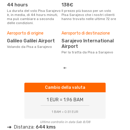
SJJ
- PSA
44 hours
138€
ap
La durata del volo Pisa Sarajevo
Il prezzo più basso per un volo
I dati dei nostri clienti ci dicono
è, in media, di 44 hours minuti,
Pisa Sarajevo che i nostri clienti
che 
ma può cambiare a seconda
hanno trovato nelle ultime 72 ore
viag
delle condizioni.
apri
Il m
pre
Aeroporto di origine
Aeroporto di destinazione
ap
Galileo Galilei Airport
Sarajevo International
Airport
Dai nostri dati reali si evince che
Volando da Pisa a Sarajevo
il p
Per la tratta da Pisa a Sarajevo
via
da 
Cambio della valuta
1 EUR = 1.96 BAM
1 BAM = 0.51 EUR
Ultimo controllo in data Sab 8/08
Distanza:
644 kms