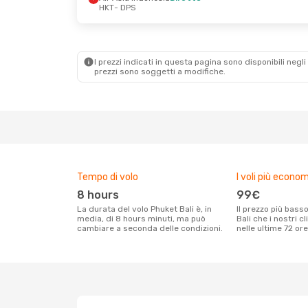
HKT
- DPS
I prezzi indicati in questa pagina sono disponibili negli 
prezzi sono soggetti a modifiche.
Tempo di volo
I voli più econom
8 hours
99€
La durata del volo Phuket Bali è, in
Il prezzo più basso per un volo Phuket
media, di 8 hours minuti, ma può
Bali che i nostri c
cambiare a seconda delle condizioni.
nelle ultime 72 ore