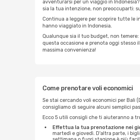
avventurarsi per un viaggio in Indonesia? 
sia la tua intenzione, non preoccuparti: su
Continua a leggere per scoprire tutte le i
hanno viaggiato in Indonesia.
Qualunque sia il tuo budget, non temere: 
questa occasione e prenota oggi stesso i
massima convenienza!
Come prenotare voli economici
Se stai cercando voli economici per Bali (DP
consigliamo di seguire alcuni semplici pa
Ecco 5 utili consigli che ti aiuteranno a t
Effettua la tua prenotazione nei gi
martedì e giovedì. D'altra parte, i big
settimana o fuori stagione è più facil