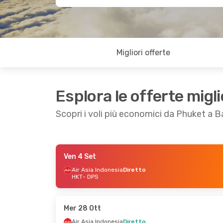
Migliori offerte
Esplora le offerte migli
Scopri i voli più economici da Phuket a Ba
Ven 4 Set
Mer 28 Ott
- Mer 4 Nov
Lun 12 Ott
- Sab
Air Asia Indonesia
Diretto
HKT
- DPS
Air Asia Indonesia
Diretto
Air Asia Indones
HKT
- DPS
HKT
- DPS
Air Asia Indonesia
Diretto
Air Asia Indones
DPS
- HKT
DPS
- HKT
Mer 28 Ott
Air Asia Indonesia
Diretto