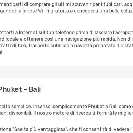
enticarti di comprare gli ultimi souvenir per i tuoi cari, acq
gandoti alla rete Wi-Fi gratuita o concederti una bella colaz
netterti a Internet sul tuo telefono prima di lasciare l'aerop
rd locale e ottenere così una navigazione più rapida. Non di
si tratti di taxi, trasporto pubblico o navetta prenotata. Lo s
i.
Phuket - Bali
olto semplice. Inserisci semplicemente Phuket e Bali come c
ni disponibili. Il nostro motore di ricerca ti fornirà le migliori
zione "Scelta più vantaggiosa", che ti consentirà di vedere l'