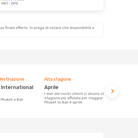
HKT
- DPS
zzo finale offerto. Si prega di notare che disponibilità e
destinazione
Alta stagione
Compagnie 
voli su que
aprile
Air Asia
I dati dei nostri clienti ci dicono che la
stagione più affolata per viaggiare da
Le compagnie aeree con voli per la
a Phuket a Bali
Phuket to Bali è aprile
tratta Phuke