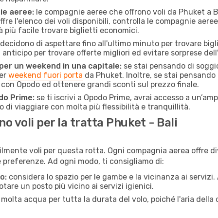
ie aeree:
le compagnie aeree che offrono voli da Phuket a Bal
fre l'elenco dei voli disponibili, controlla le compagnie aeree 
à più facile trovare biglietti economici.
ecidono di aspettare fino all'ultimo minuto per trovare bigli
n anticipo per trovare offerte migliori ed evitare sorprese del
 per un weekend in una capitale:
se stai pensando di soggior
per
weekend fuori porta
da Phuket. Inoltre, se stai pensando 
con Opodo ed ottenere grandi sconti sul prezzo finale.
do Prime:
se ti iscrivi a Opodo Prime, avrai accesso a un’ampi
 di viaggiare con molta più flessibilità e tranquillità.
 voli per la tratta Phuket - Bali
ilmente voli per questa rotta. Ogni compagnia aerea offre div
preferenze. Ad ogni modo, ti consigliamo di:
o:
considera lo spazio per le gambe e la vicinanza ai servizi
re un posto più vicino ai servizi igienici.
 molta acqua per tutta la durata del volo, poiché l'aria dell