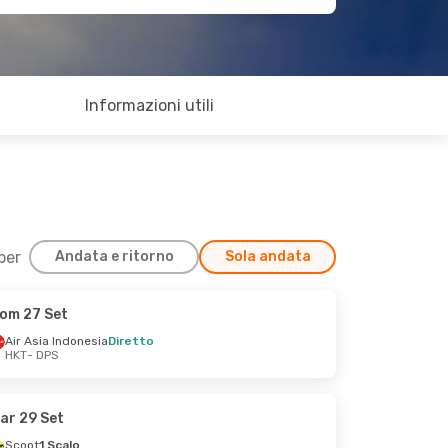
Informazioni utili
 per
Andata e ritorno
Sola andata
om 27 Set
Air Asia Indonesia
Diretto
HKT
- DPS
ar 29 Set
Scoot
1 Scalo