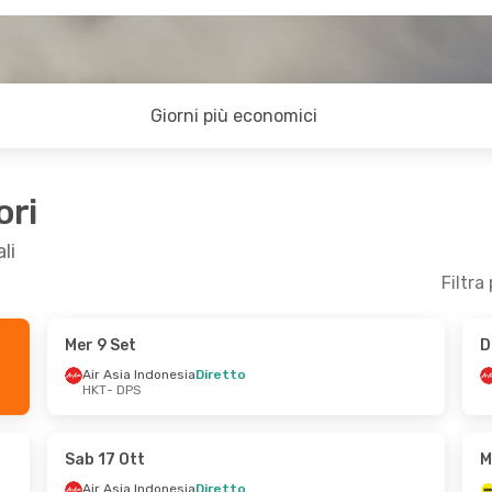
Giorni più economici
ori
li
Filtra
Mer 9 Set
D
 17 Ott
Air Asia Indonesia
Diretto
HKT
- DPS
ia
Diretto
ia
Diretto
Sab 17 Ott
M
Air Asia Indonesia
Diretto