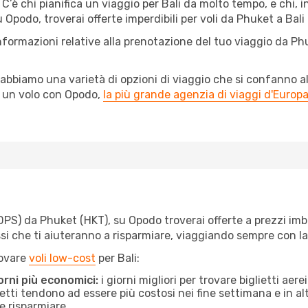
C’è chi pianifica un viaggio per Bali da molto tempo, e chi, i
 Opodo, troverai offerte imperdibili per voli da Phuket a Bali a
nformazioni relative alla prenotazione del tuo viaggio da Ph
abbiamo una varietà di opzioni di viaggio che si confanno al
l un volo con Opodo,
la più grande agenzia di viaggi d'Europ
S) da Phuket (HKT), su Opodo troverai offerte a prezzi imbattib
ssi che ti aiuteranno a risparmiare, viaggiando sempre con 
rovare
voli low-cost
per Bali:
orni più economici:
i giorni migliori per trovare biglietti ae
lietti tendono ad essere più costosi nei fine settimana e in a
e risparmiare.