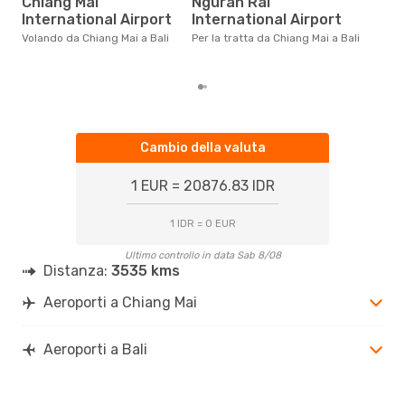
Chiang Mai
Ngurah Rai
International Airport
International Airport
Dai nostri dati reali si evince che
il p
Volando da Chiang Mai a Bali
Per la tratta da Chiang Mai a Bali
viag
Chi
Cambio della valuta
1 EUR = 20876.83 IDR
1 IDR = 0 EUR
Ultimo controllo in data Sab 8/08
Distanza:
3535 kms
Aeroporti a Chiang Mai
Aeroporti a Bali