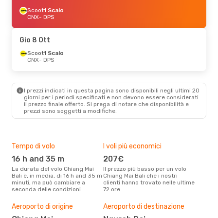
Scoot
1 Scalo
CNX
- DPS
Gio 8 Ott
Scoot
1 Scalo
CNX
- DPS
I prezzi indicati in questa pagina sono disponibili negli ultimi 20
giorni per i periodi specificati e non devono essere considerati
il ​​prezzo finale offerto. Si prega di notare che disponibilità e
prezzi sono soggetti a modifiche.
Tempo di volo
I voli più economici
Alt
16 h and 35 m
207€
ap
La durata del volo Chiang Mai
Il prezzo più basso per un volo
I dati dei nostri clienti ci dicono
Bali è, in media, di 16 h and 35 m
Chiang Mai Bali che i nostri
che 
minuti, ma può cambiare a
clienti hanno trovato nelle ultime
viag
seconda delle condizioni.
72 ore
apri
Il m
pre
Aeroporto di origine
Aeroporto di destinazione
a