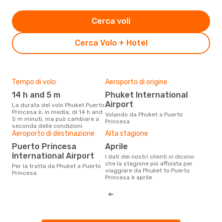
Cerca voli
Cerca Volo + Hotel
Tempo di volo
Aeroporto di origine
Pre
14 h and 5 m
Phuket International
4
Airport
La durata del volo Phuket Puerto
Con eDream, prezzo per un volo
Princesa è, in media, di 14 h and
da P
Volando da Phuket a Puerto
5 m minuti, ma può cambiare a
soli
Princesa
seconda delle condizioni.
dei 
Aeroporto di destinazione
Alta stagione
Puerto Princesa
aprile
International Airport
I dati dei nostri clienti ci dicono
che la stagione più affolata per
Per la tratta da Phuket a Puerto
viaggiare da Phuket to Puerto
Princesa
Princesa è aprile