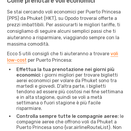
Come prenotare voli economici
Se stai cercando voli economici per Puerto Princesa
(PPS) da Phuket (HKT), su Opodo troverai offerte a
prezzi imbattibili. Per assicurarti le migliori tariffe, ti
consigliamo di seguire alcuni semplici passi che ti
aiuteranno a risparmiare, viaggiando sempre con la
massima comodità.
Ecco 5 utili consigli che ti aiuteranno a trovare
voli
low-cost
per Puerto Princesa:
Effettua la tua prenotazione nei giorni più
economici:
i giorni migliori per trovare biglietti
aerei economici per volare da Phuket sono tra
martedì e giovedì. D'altra parte, i biglietti
tendono ad essere più costosi nei fine settimana
e in alta stagione, quindi se voli a metà
settimana o fuori stagione è più facile
risparmiare.
Controlla sempre tutte le compagnie aeree:
le
compagnie aeree che offrono voli da Phuket a
Puerto Princesa sono {​var.airlineRouteList}. Non