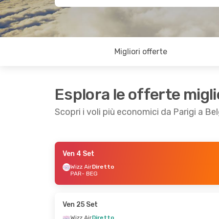
Migliori offerte
Esplora le offerte migli
Scopri i voli più economici da Parigi a Be
Ven 4 Set
Ven 25 Set
- Dom 27 Set
Ven 30 Ott
- Lun
Wizz Air
Diretto
PAR
- BEG
Wizz Air
Diretto
Wizz Air
Diretto
PAR
- BEG
PAR
- BEG
Wizz Air
Diretto
Easyjet
Diretto
BEG
- PAR
BEG
- PAR
Ven 25 Set
Wizz Air
Diretto