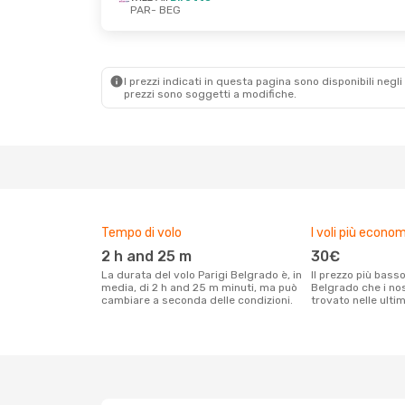
PAR
- BEG
Mer 21 Ott
- Ven 23 Ott
Wizz Air
Diretto
PAR
- BEG
Wizz Air
Diretto
BEG
- PAR
I prezzi indicati in questa pagina sono disponibili negli 
prezzi sono soggetti a modifiche.
Tempo di volo
I voli più econom
2 h and 25 m
30€
La durata del volo Parigi Belgrado è, in
Il prezzo più basso per un volo Parigi
media, di 2 h and 25 m minuti, ma può
Belgrado che i nos
cambiare a seconda delle condizioni.
trovato nelle ulti