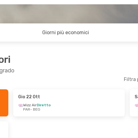
Giorni più economici
ori
lgrado
Filtra
Gio 22 Ott
S
 2 Nov
Gio 10 Set
- Dom 13 Set
Wizz Air
Diretto
PAR
- BEG
Wizz Air
Diretto
PAR
- BEG
Wizz Air
Diretto
BEG
- PAR