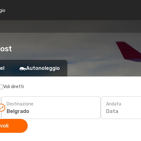
gio
cost
el
Autonoleggio
Voli diretti
Destinazione
Andata
Data
voli