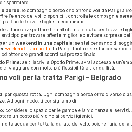
e risparmiare.
ie aeree:
le compagnie aeree che offrono voli da Parigi a Bel
fre l'elenco dei voli disponibili, controlla le compagnie aeree 
à più facile trovare biglietti economici.
ecidono di aspettare fino all'ultimo minuto per trovare bigl
n anticipo per trovare offerte migliori ed evitare sorprese del
 per un weekend in una capitale:
se stai pensando di soggior
per
weekend fuori porta
da Parigi. Inoltre, se stai pensando d
d ottenere grandi sconti sul prezzo finale.
do Prime:
se ti iscrivi a Opodo Prime, avrai accesso a un’ampi
 di viaggiare con molta più flessibilità e tranquillità.
 voli per la tratta Parigi - Belgrado
li per questa rotta. Ogni compagnia aerea offre diverse clas
e. Ad ogni modo, ti consigliamo di:
o:
considera lo spazio per le gambe e la vicinanza ai servizi
re un posto più vicino ai servizi igienici.
 molta acqua per tutta la durata del volo, poiché l'aria dell