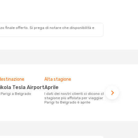
zzo finale offerto. Si prega di notare che disponibilità e
destinazione
Alta stagione
Compagnie 
voli su que
ikola Tesla Airport
aprile
Wizz Air
a Parigi a Belgrado
I dati dei nostri clienti ci dicono che la
stagione più affolata per viaggiare da
Le compagnie aeree con voli per la
Parigi to Belgrado è aprile
tratta Parig