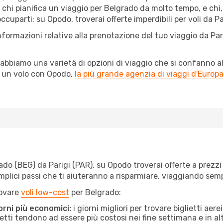
chi pianifica un viaggio per Belgrado da molto tempo, e chi, i
uparti: su Opodo, troverai offerte imperdibili per voli da Par
nformazioni relative alla prenotazione del tuo viaggio da Par
abbiamo una varietà di opzioni di viaggio che si confanno al
l un volo con Opodo,
la più grande agenzia di viaggi d'Europ
o (BEG) da Parigi (PAR), su Opodo troverai offerte a prezzi im
semplici passi che ti aiuteranno a risparmiare, viaggiando s
rovare
voli low-cost
per Belgrado:
orni più economici:
i giorni migliori per trovare biglietti aer
lietti tendono ad essere più costosi nei fine settimana e in a