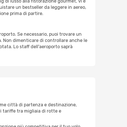
g di lusso alla ristorazione gourmet, vi è
uistare un bestseller da leggere in aereo,
ione prima di partire.
eroporto. Se necessario, puoi trovare un
. Non dimenticare di controllare anche le
notata. Lo staff dell'aeroporto saprà
me città di partenza e destinazione,
 tariffe tra migliaia di rotte e
opzione più competitiva per il tuo volo