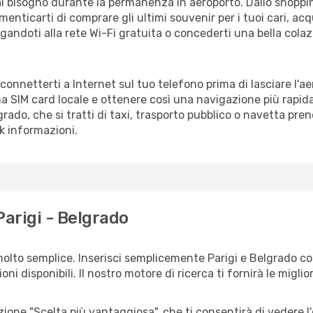
vrai bisogno durante la permanenza in aeroporto. Dallo shoppin
enticarti di comprare gli ultimi souvenir per i tuoi cari, acq
gandoti alla rete Wi-Fi gratuita o concederti una bella colaz
 connetterti a Internet sul tuo telefono prima di lasciare l'a
a SIM card locale e ottenere così una navigazione più rapida
lgrado, che si tratti di taxi, trasporto pubblico o navetta pre
sk informazioni.
Parigi - Belgrado
olto semplice. Inserisci semplicemente Parigi e Belgrado co
ni disponibili. Il nostro motore di ricerca ti fornirà le migliori
zione "Scelta più vantaggiosa", che ti consentirà di vedere l'