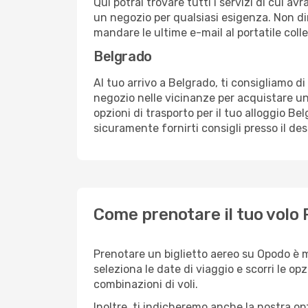
Qui potrai trovare tutti i servizi di cui a
un negozio per qualsiasi esigenza. Non dim
mandare le ultime e-mail al portatile colle
Belgrado
Al tuo arrivo a Belgrado, ti consigliamo di
negozio nelle vicinanze per acquistare un
opzioni di trasporto per il tuo alloggio Be
sicuramente fornirti consigli presso il de
Come prenotare il tuo volo 
Prenotare un biglietto aereo su Opodo è m
seleziona le date di viaggio e scorri le opzio
combinazioni di voli.
Inoltre, ti indicheremo anche la nostra op