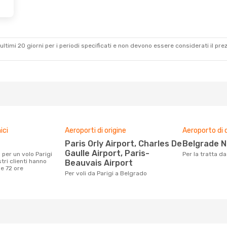
ultimi 20 giorni per i periodi specificati e non devono essere considerati il ​​pre
ici
Aeroporti di origine
Aeroporto di 
Paris Orly Airport, Charles De
Belgrade N
Gaulle Airport, Paris-
Per la tratta d
tri clienti hanno
Beauvais Airport
me 72 ore
Per voli da Parigi a Belgrado