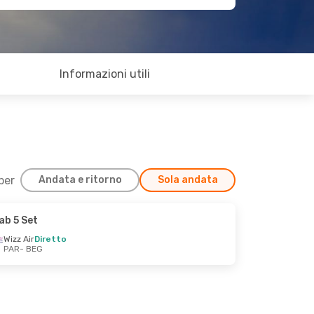
Informazioni utili
 per
Andata e ritorno
Sola andata
ab 5 Set
Wizz Air
Diretto
PAR
- BEG