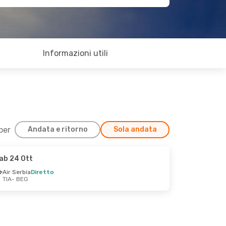
Informazioni utili
 per
Andata e ritorno
Sola andata
ab 24 Ott
Air Serbia
Diretto
TIA
- BEG