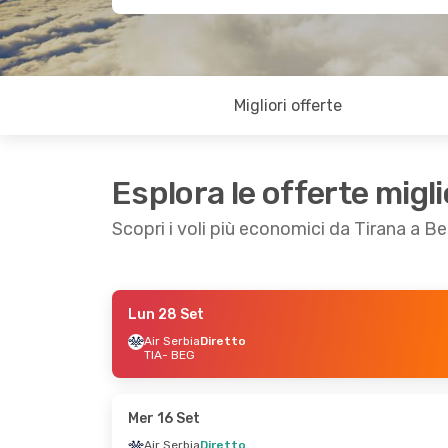
Migliori offerte
Esplora le offerte migli
Scopri i voli più economici da Tirana a B
Lun 28 Set
Ven 18 Set
- Dom 20 Set
Mer 16 Set
- Sab
Air Serbia
Diretto
TIA
- BEG
Air Serbia
Diretto
Air Serbia
Dirett
TIA
- BEG
TIA
- BEG
Air Serbia
Diretto
Air Serbia
Dirett
BEG
- TIA
BEG
- TIA
Mer 16 Set
Air Serbia
Diretto