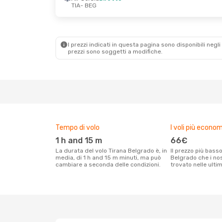
TIA
- BEG
Mer 26 Ago
- Mer 2 Set
Air Serbia
Diretto
TIA
- BEG
Air Serbia
Diretto
BEG
- TIA
I prezzi indicati in questa pagina sono disponibili negli 
prezzi sono soggetti a modifiche.
Tempo di volo
I voli più econom
1 h and 15 m
66€
La durata del volo Tirana Belgrado è, in
Il prezzo più basso per un volo Tirana
media, di 1 h and 15 m minuti, ma può
Belgrado che i nos
cambiare a seconda delle condizioni.
trovato nelle ulti