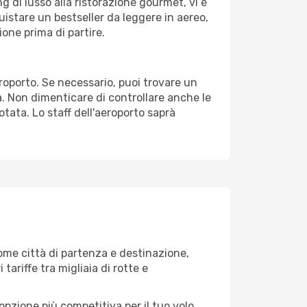
g di lusso alla ristorazione gourmet, vi è
uistare un bestseller da leggere in aereo,
ione prima di partire.
eroporto. Se necessario, puoi trovare un
. Non dimenticare di controllare anche le
notata. Lo staff dell'aeroporto saprà
ome città di partenza e destinazione,
 tariffe tra migliaia di rotte e
opzione più competitiva per il tuo volo