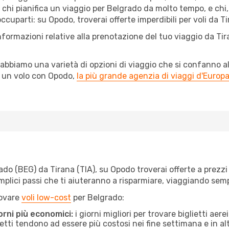
chi pianifica un viaggio per Belgrado da molto tempo, e chi, i
uparti: su Opodo, troverai offerte imperdibili per voli da Ti
nformazioni relative alla prenotazione del tuo viaggio da Ti
abbiamo una varietà di opzioni di viaggio che si confanno al
l un volo con Opodo,
la più grande agenzia di viaggi d'Europ
o (BEG) da Tirana (TIA), su Opodo troverai offerte a prezzi im
semplici passi che ti aiuteranno a risparmiare, viaggiando s
rovare
voli low-cost
per Belgrado:
orni più economici:
i giorni migliori per trovare biglietti ae
lietti tendono ad essere più costosi nei fine settimana e in a