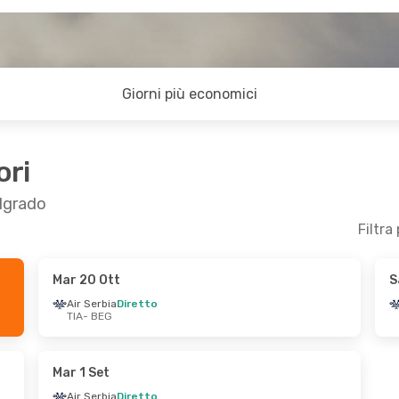
Giorni più economici
ori
elgrado
Filtra
Mar 20 Ott
S
 19 Set
Mer 21 Ott
- Sab 24 Ott
Air Serbia
Diretto
TIA
- BEG
o
Air Serbia
Diretto
TIA
- BEG
o
Air Serbia
Diretto
BEG
- TIA
Mar 1 Set
Air Serbia
Diretto