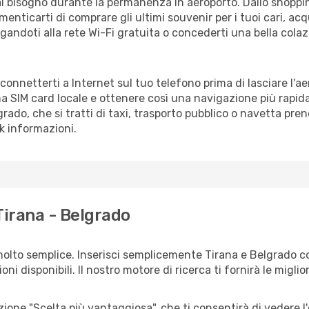
vrai bisogno durante la permanenza in aeroporto. Dallo shoppin
enticarti di comprare gli ultimi souvenir per i tuoi cari, acq
gandoti alla rete Wi-Fi gratuita o concederti una bella colaz
 connetterti a Internet sul tuo telefono prima di lasciare l'a
a SIM card locale e ottenere così una navigazione più rapida
lgrado, che si tratti di taxi, trasporto pubblico o navetta pre
sk informazioni.
Tirana - Belgrado
molto semplice. Inserisci semplicemente Tirana e Belgrado c
ni disponibili. Il nostro motore di ricerca ti fornirà le migliori
zione "Scelta più vantaggiosa", che ti consentirà di vedere l'