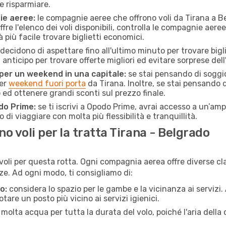
e risparmiare.
ie aeree:
le compagnie aeree che offrono voli da Tirana a Be
fre l'elenco dei voli disponibili, controlla le compagnie aeree 
à più facile trovare biglietti economici.
ecidono di aspettare fino all'ultimo minuto per trovare bigl
n anticipo per trovare offerte migliori ed evitare sorprese del
 per un weekend in una capitale:
se stai pensando di soggior
per
weekend fuori porta
da Tirana. Inoltre, se stai pensando 
d ottenere grandi sconti sul prezzo finale.
do Prime:
se ti iscrivi a Opodo Prime, avrai accesso a un’ampi
 di viaggiare con molta più flessibilità e tranquillità.
 voli per la tratta Tirana - Belgrado
voli per questa rotta. Ogni compagnia aerea offre diverse cl
e. Ad ogni modo, ti consigliamo di:
o:
considera lo spazio per le gambe e la vicinanza ai servizi
re un posto più vicino ai servizi igienici.
 molta acqua per tutta la durata del volo, poiché l'aria dell