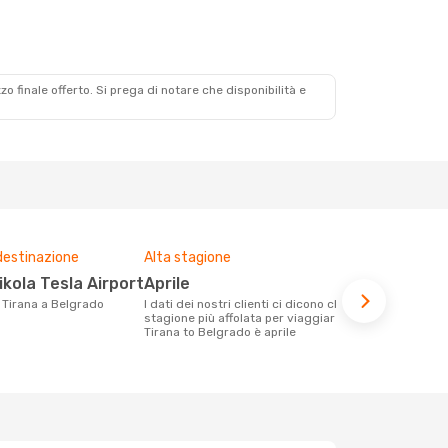
zzo finale offerto. Si prega di notare che disponibilità e
destinazione
Alta stagione
Compagnie 
voli su que
ikola Tesla Airport
aprile
Air Serbi
da Tirana a Belgrado
I dati dei nostri clienti ci dicono che la
stagione più affolata per viaggiare da
Le compagnie aeree con voli per la
Tirana to Belgrado è aprile
tratta Tiran