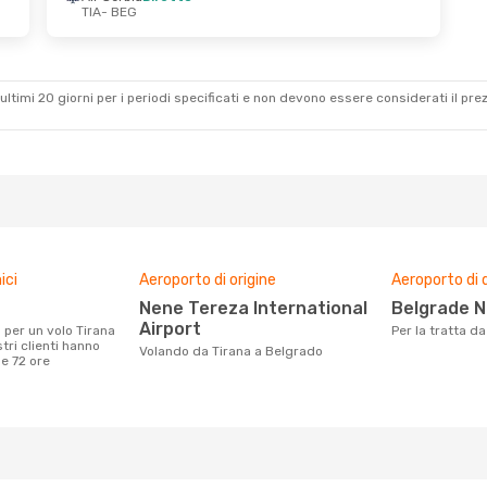
TIA
- BEG
ultimi 20 giorni per i periodi specificati e non devono essere considerati il ​​pre
ici
Aeroporto di origine
Aeroporto di 
Nene Tereza International
Belgrade N
Airport
Per la tratta 
tri clienti hanno
Volando da Tirana a Belgrado
me 72 ore