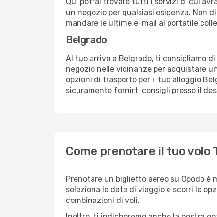
Qui potrai trovare tutti i servizi di cui a
un negozio per qualsiasi esigenza. Non dim
mandare le ultime e-mail al portatile colle
Belgrado
Al tuo arrivo a Belgrado, ti consigliamo di
negozio nelle vicinanze per acquistare un
opzioni di trasporto per il tuo alloggio Be
sicuramente fornirti consigli presso il de
Come prenotare il tuo volo 
Prenotare un biglietto aereo su Opodo è 
seleziona le date di viaggio e scorri le opzio
combinazioni di voli.
Inoltre, ti indicheremo anche la nostra op