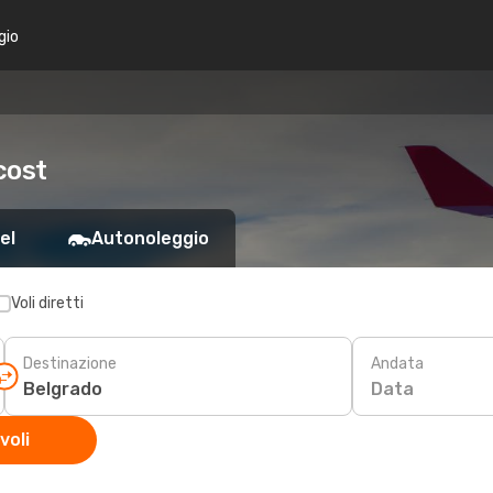
gio
cost
el
Autonoleggio
Voli diretti
Destinazione
Andata
Data
voli