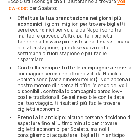
Ecco 5 utili consigli che ti aiuteranno a trovare
voli
low-cost
per Spalato:
Effettua la tua prenotazione nei giorni più
economici:
i giorni migliori per trovare biglietti
aerei economici per volare da Napoli sono tra
martedì e giovedì. D'altra parte, i biglietti
tendono ad essere più costosi nei fine settimana
e in alta stagione, quindi se voli a metà
settimana o fuori stagione è più facile
risparmiare.
Controlla sempre tutte le compagnie aeree:
le
compagnie aeree che offrono voli da Napoli a
Spalato sono {​var.airlineRouteList}. Non appena il
nostro motore di ricerca ti offre l'elenco dei voli
disponibili, controlla le compagnie aeree low-
cost e tradizionali. Se sei flessibile con le date
del tuo viaggio, ti risulterà più facile trovare
biglietti economici.
Prenota in anticipo:
alcune persone decidono di
aspettare fino all'ultimo minuto per trovare
biglietti economici per Spalato, ma noi ti
consigliamo di acquistare i biglietti in anticipo