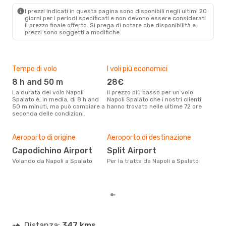
SPU
- NAP
I prezzi indicati in questa pagina sono disponibili negli ultimi 20
giorni per i periodi specificati e non devono essere considerati
il ​​prezzo finale offerto. Si prega di notare che disponibilità e
prezzi sono soggetti a modifiche.
Tempo di volo
I voli più economici
Alt
8 h and 50 m
28€
ap
La durata del volo Napoli
Il prezzo più basso per un volo
I dati dei nostri clienti ci dicono
Spalato è, in media, di 8 h and
Napoli Spalato che i nostri clienti
che 
50 m minuti, ma può cambiare a
hanno trovato nelle ultime 72 ore
viag
seconda delle condizioni.
apri
Pre
21
Aeroporto di origine
Aeroporto di destinazione
Con eDream, prezzo per un volo
Capodichino Airport
Split Airport
da N
Volando da Napoli a Spalato
Per la tratta da Napoli a Spalato
€ ca
degl
Distanza:
347 kms