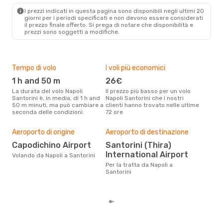
JTR
- NAP
I prezzi indicati in questa pagina sono disponibili negli ultimi 20
giorni per i periodi specificati e non devono essere considerati
il ​​prezzo finale offerto. Si prega di notare che disponibilità e
prezzi sono soggetti a modifiche.
Tempo di volo
I voli più economici
Alt
1 h and 50 m
26€
ap
La durata del volo Napoli
Il prezzo più basso per un volo
I dati dei nostri clienti ci dicono
Santorini è, in media, di 1 h and
Napoli Santorini che i nostri
che 
50 m minuti, ma può cambiare a
clienti hanno trovato nelle ultime
viag
seconda delle condizioni.
72 ore
è ap
Pre
Aeroporto di origine
Aeroporto di destinazione
2
Capodichino Airport
Santorini (Thira)
International Airport
Con eDream, prezzo per un volo
Volando da Napoli a Santorini
da N
Per la tratta da Napoli a
266 
Santorini
prez