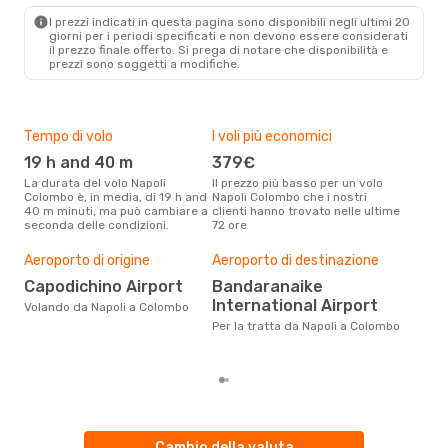
CMB
- NAP
I prezzi indicati in questa pagina sono disponibili negli ultimi 20
giorni per i periodi specificati e non devono essere considerati
il ​​prezzo finale offerto. Si prega di notare che disponibilità e
prezzi sono soggetti a modifiche.
Tempo di volo
I voli più economici
Alt
19 h and 40 m
379€
ap
La durata del volo Napoli
Il prezzo più basso per un volo
I dati dei nostri clienti ci dicono
Colombo è, in media, di 19 h and
Napoli Colombo che i nostri
che 
40 m minuti, ma può cambiare a
clienti hanno trovato nelle ultime
viag
seconda delle condizioni.
72 ore
è ap
Il m
pre
Aeroporto di origine
Aeroporto di destinazione
a
Capodichino Airport
Bandaranaike
International Airport
Dai nostri dati reali si evince che
Volando da Napoli a Colombo
il p
Per la tratta da Napoli a Colombo
via
da 
Cambio della valuta