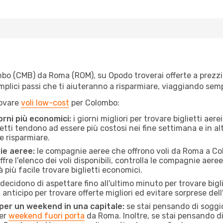
o (CMB) da Roma (ROM), su Opodo troverai offerte a prezzi imb
semplici passi che ti aiuteranno a risparmiare, viaggiando s
rovare
voli low-cost
per Colombo:
orni più economici:
i giorni migliori per trovare biglietti ae
lietti tendono ad essere più costosi nei fine settimana e in a
e risparmiare.
ie aeree:
le compagnie aeree che offrono voli da Roma a Col
fre l'elenco dei voli disponibili, controlla le compagnie aeree 
à più facile trovare biglietti economici.
ecidono di aspettare fino all'ultimo minuto per trovare bigl
n anticipo per trovare offerte migliori ed evitare sorprese del
 per un weekend in una capitale:
se stai pensando di soggior
per
weekend fuori porta
da Roma. Inoltre, se stai pensando di