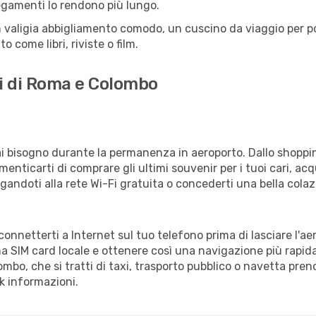
llegamenti lo rendono più lungo.
 valigia abbigliamento comodo, un cuscino da viaggio per poter
 come libri, riviste o film.
ti di Roma e Colombo
vrai bisogno durante la permanenza in aeroporto. Dallo shoppin
enticarti di comprare gli ultimi souvenir per i tuoi cari, acq
gandoti alla rete Wi-Fi gratuita o concederti una bella colaz
 connetterti a Internet sul tuo telefono prima di lasciare l'a
a SIM card locale e ottenere così una navigazione più rapida
lombo, che si tratti di taxi, trasporto pubblico o navetta pren
sk informazioni.