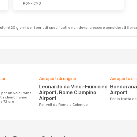
ROM
- CMB
20 Ott
Lun 24 Ago
- Mar 1 Set
o
Air Arabia
1 Scalo
ROM
- CMB
o
Air Arabia
1 Scalo
CMB
- ROM
ultimi 20 giorni per i periodi specificati e non devono essere considerati il ​​pre
ici
Aeroporti di origine
Aeroporto di 
Leonardo da Vinci-Fiumicino
Bandaranaike International
Airport, Rome Ciampino
Airport
ri clienti hanno
Airport
Per la tratta 
me 72 ore
Per voli da Roma a Colombo