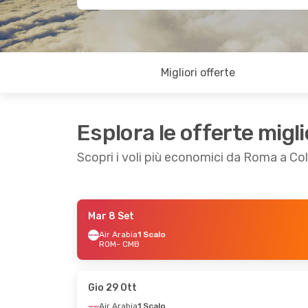
Migliori offerte
Esplora le offerte migli
Scopri i voli più economici da Roma a C
Mar 8 Set
Mar 20 Ott
- Dom 25 Ott
Lun 28 Set
- Ma
Air Arabia
1 Scalo
ROM
- CMB
Air Arabia
1 Scalo
Air Arabia
1 Scal
ROM
- CMB
ROM
- CMB
Air Arabia
1 Scalo
Air Arabia
1 Scal
CMB
- ROM
CMB
- ROM
Gio 29 Ott
Air Arabia
1 Scalo