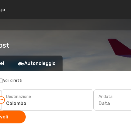
gio
ost
el
Autonoleggio
Voli diretti
Destinazione
Andata
Data
voli