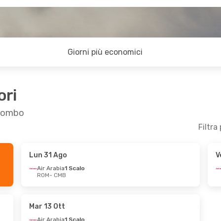
Giorni più economici
ori
olombo
Filtra
Lun 31 Ago
V
r 6 Ott
Ven 4 Set
- Lun 14 Set
Air Arabia
1 Scalo
ROM
- CMB
o
Air Arabia
1 Scalo
ROM
- CMB
o
Air Arabia
1 Scalo
CMB
- ROM
Mar 13 Ott
Air Arabia
1 Scalo