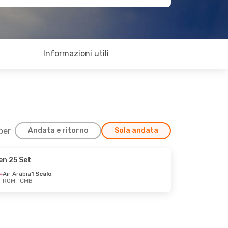
Informazioni utili
 per
Andata e ritorno
Sola andata
en 25 Set
Air Arabia
1 Scalo
ROM
- CMB