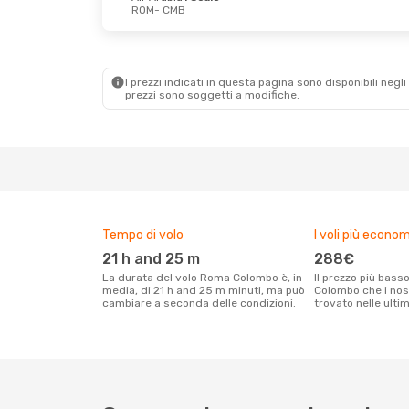
ROM
- CMB
Mar 15 Set
- Gio 24 Set
Gio 8 Ott
- Mar 
Air Arabia
1 Scalo
Air Arabia
1 Scal
ROM
- CMB
ROM
- CMB
Air Arabia
1 Scalo
Air Arabia
1 Scal
CMB
- ROM
CMB
- ROM
I prezzi indicati in questa pagina sono disponibili negli 
prezzi sono soggetti a modifiche.
Tempo di volo
I voli più econom
21 h and 25 m
288€
La durata del volo Roma Colombo è, in
Il prezzo più basso per un volo Roma
media, di 21 h and 25 m minuti, ma può
Colombo che i nost
cambiare a seconda delle condizioni.
trovato nelle ulti