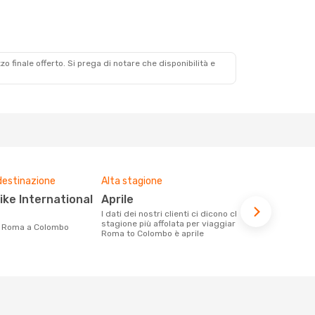
zzo finale offerto. Si prega di notare che disponibilità e
destinazione
Alta stagione
Prezzo med
aprile
611 €
I dati dei nostri clienti ci dicono che la
Con eDream, prezzo per un volo da
stagione più affolata per viaggiare da
Roma a Colom
da Roma a Colombo
Roma to Colombo è aprile
calcolando l
ultimi mesi