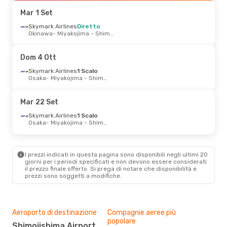
Miyakojima - Shimojishima
- Okinawa
Mar 1 Set
Dom 4 Ott
Skymark Airlines
- Mer 7 Ott
Diretto
Okinawa
- Miyakojima - Shimojishima
Korean Air
Diretto
Seul
- Miyakojima - Shimojishima
Korean Air
Diretto
Dom 4 Ott
Miyakojima - Shimojishima
- Seul
Skymark Airlines
1 Scalo
Osaka
- Miyakojima - Shimojishima
Mar 22 Set
Skymark Airlines
1 Scalo
Osaka
- Miyakojima - Shimojishima
I prezzi indicati in questa pagina sono disponibili negli ultimi 20
giorni per i periodi specificati e non devono essere considerati
il ​​prezzo finale offerto. Si prega di notare che disponibilità e
prezzi sono soggetti a modifiche.
Aeroporto di destinazione
Compagnie aeree più
popolare
Shimojishima Airport