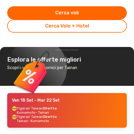
Cerca voli
Cerca Volo + Hotel
Esplora le offerte migliori
Scopri i voli più economici per Tainan
Ven 18 Set
- Mar 22 Set
Tigerair Taiwan
Diretto
Kumamoto
- Tainan
Tigerair Taiwan
Diretto
Tainan
- Kumamoto