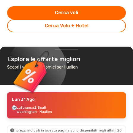
Cerca voli
Cerca Volo + Hotel
Esplora le offerte migliori
Scopri i voli più economici per Hualien
Lun 31 Ago
Lufthansa
2 Scali
Washington
- Hualien
I prezzi indicati in questa pagina sono disponibili negli ultimi 20