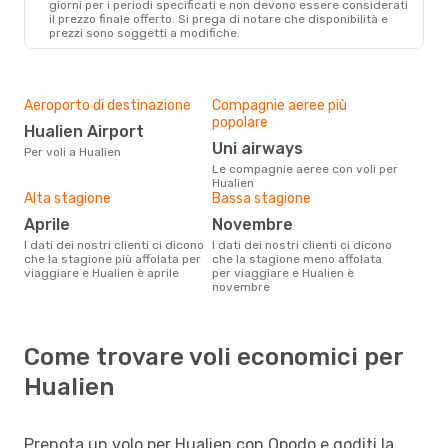
giorni per i periodi specificati e non devono essere considerati
il ​​prezzo finale offerto. Si prega di notare che disponibilità e
prezzi sono soggetti a modifiche.
Aeroporto di destinazione
Compagnie aeree più
popolare
Hualien Airport
Uni airways
Per voli a Hualien
Le compagnie aeree con voli per
Hualien
Alta stagione
Bassa stagione
aprile
novembre
I dati dei nostri clienti ci dicono
I dati dei nostri clienti ci dicono
che la stagione più affolata per
che la stagione meno affolata
viaggiare e Hualien è aprile
per viaggiare e Hualien è
novembre
Come trovare voli economici per
Hualien
Prenota un volo per Hualien con Opodo e goditi la