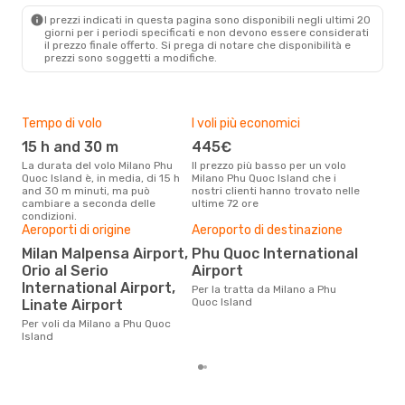
Vietnam Airlines
2 Scali
I prezzi indicati in questa pagina sono disponibili negli ultimi 20
PQC
- MIL
giorni per i periodi specificati e non devono essere considerati
il ​​prezzo finale offerto. Si prega di notare che disponibilità e
prezzi sono soggetti a modifiche.
Tempo di volo
I voli più economici
Alt
15 h and 30 m
445€
ap
La durata del volo Milano Phu
Il prezzo più basso per un volo
I dati dei nostri clienti ci dicono
Quoc Island è, in media, di 15 h
Milano Phu Quoc Island che i
che 
and 30 m minuti, ma può
nostri clienti hanno trovato nelle
viag
cambiare a seconda delle
ultime 72 ore
Isla
condizioni.
Il m
Aeroporti di origine
Aeroporto di destinazione
pre
Milan Malpensa Airport,
Phu Quoc International
d
Orio al Serio
Airport
International Airport,
Dai nostri dati reali si evince che
Per la tratta da Milano a Phu
il p
Quoc Island
Linate Airport
viag
Per voli da Milano a Phu Quoc
part
Island