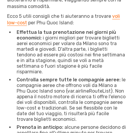
massima comodità.
Ecco 5 utili consigli che ti aiuteranno a trovare
voli
low-cost
per Phu Quoc Island:
Effettua la tua prenotazione nei giorni più
economici:
i giorni migliori per trovare biglietti
aerei economici per volare da Milano sono tra
martedì e giovedì. D'altra parte, i biglietti
tendono ad essere più costosi nei fine settimana
e in alta stagione, quindi se voli a metà
settimana o fuori stagione è più facile
risparmiare.
Controlla sempre tutte le compagnie aeree:
le
compagnie aeree che offrono voli da Milano a
Phu Quoc Island sono {​var.airlineRouteList}. Non
appena il nostro motore di ricerca ti offre l'elenco
dei voli disponibili, controlla le compagnie aeree
low-cost e tradizionali. Se sei flessibile con le
date del tuo viaggio, ti risulterà più facile
trovare biglietti economici.
Prenota in anticipo:
alcune persone decidono di
aspettare fino all'ultimo minuto per trovare