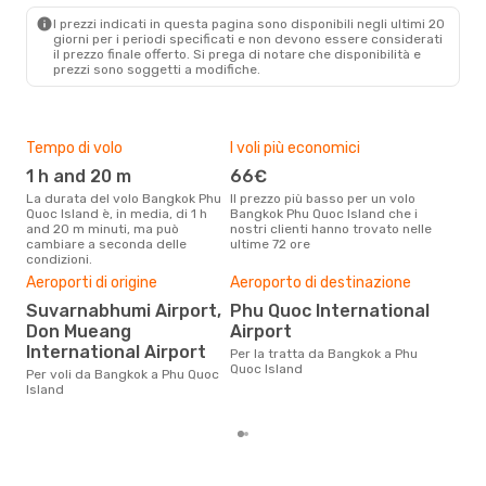
I prezzi indicati in questa pagina sono disponibili negli ultimi 20
giorni per i periodi specificati e non devono essere considerati
il ​​prezzo finale offerto. Si prega di notare che disponibilità e
prezzi sono soggetti a modifiche.
Tempo di volo
I voli più economici
Alt
1 h and 20 m
66€
ap
La durata del volo Bangkok Phu
Il prezzo più basso per un volo
I dati dei nostri clienti ci dicono
Quoc Island è, in media, di 1 h
Bangkok Phu Quoc Island che i
che 
and 20 m minuti, ma può
nostri clienti hanno trovato nelle
via
cambiare a seconda delle
ultime 72 ore
Quoc
condizioni.
Pre
Aeroporti di origine
Aeroporto di destinazione
11
Suvarnabhumi Airport,
Phu Quoc International
Don Mueang
Airport
Con eDream, prezzo per un volo
da 
International Airport
Per la tratta da Bangkok a Phu
di s
Quoc Island
Per voli da Bangkok a Phu Quoc
dei 
Island