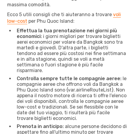
massima comodità.
Ecco 5 utili consigli che ti aiuteranno a trovare
voli
low-cost
per Phu Quoc Island:
Effettua la tua prenotazione nei giorni più
economici:
i giorni migliori per trovare biglietti
aerei economici per volare da Bangkok sono tra
martedì e giovedì. D'altra parte, i biglietti
tendono ad essere più costosi nei fine settimana
e in alta stagione, quindi se voli a metà
settimana o fuori stagione è più facile
risparmiare.
Controlla sempre tutte le compagnie aeree:
le
compagnie aeree che offrono voli da Bangkok a
Phu Quoc Island sono {​var.airlineRouteList}. Non
appena il nostro motore di ricerca ti offre l'elenco
dei voli disponibili, controlla le compagnie aeree
low-cost e tradizionali. Se sei flessibile con le
date del tuo viaggio, ti risulterà più facile
trovare biglietti economici.
Prenota in anticipo:
alcune persone decidono di
aspettare fino all'ultimo minuto per trovare