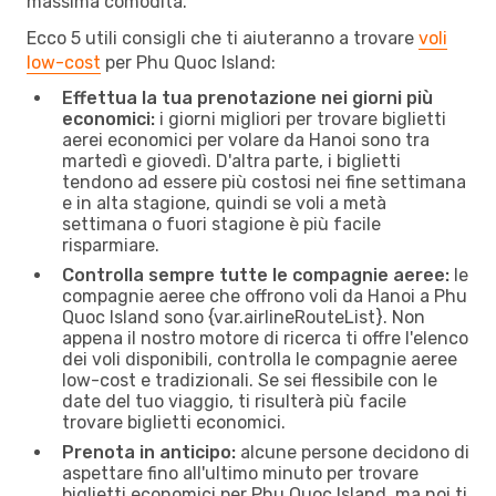
massima comodità.
Ecco 5 utili consigli che ti aiuteranno a trovare
voli
low-cost
per Phu Quoc Island:
Effettua la tua prenotazione nei giorni più
economici:
i giorni migliori per trovare biglietti
aerei economici per volare da Hanoi sono tra
martedì e giovedì. D'altra parte, i biglietti
tendono ad essere più costosi nei fine settimana
e in alta stagione, quindi se voli a metà
settimana o fuori stagione è più facile
risparmiare.
Controlla sempre tutte le compagnie aeree:
le
compagnie aeree che offrono voli da Hanoi a Phu
Quoc Island sono {​var.airlineRouteList}. Non
appena il nostro motore di ricerca ti offre l'elenco
dei voli disponibili, controlla le compagnie aeree
low-cost e tradizionali. Se sei flessibile con le
date del tuo viaggio, ti risulterà più facile
trovare biglietti economici.
Prenota in anticipo:
alcune persone decidono di
aspettare fino all'ultimo minuto per trovare
biglietti economici per Phu Quoc Island, ma noi ti