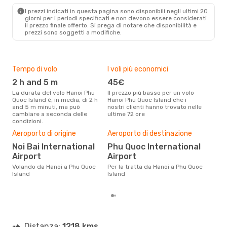
I prezzi indicati in questa pagina sono disponibili negli ultimi 20
giorni per i periodi specificati e non devono essere considerati
il ​​prezzo finale offerto. Si prega di notare che disponibilità e
prezzi sono soggetti a modifiche.
Tempo di volo
I voli più economici
Alt
2 h and 5 m
45€
ap
La durata del volo Hanoi Phu
Il prezzo più basso per un volo
I dati dei nostri clienti ci dicono
Quoc Island è, in media, di 2 h
Hanoi Phu Quoc Island che i
che 
and 5 m minuti, ma può
nostri clienti hanno trovato nelle
viag
cambiare a seconda delle
ultime 72 ore
Isla
condizioni.
Pre
Aeroporto di origine
Aeroporto di destinazione
13
Noi Bai International
Phu Quoc International
Con eDream, prezzo per un volo
Airport
Airport
da H
soli
Volando da Hanoi a Phu Quoc
Per la tratta da Hanoi a Phu Quoc
dei 
Island
Island
Distanza:
1218 kms