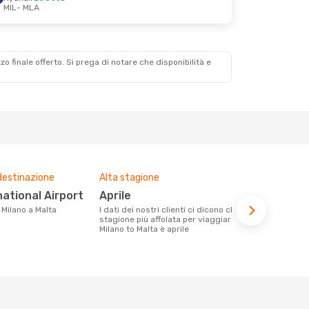
MIL
- MLA
zzo finale offerto. Si prega di notare che disponibilità e
destinazione
Alta stagione
Compagnie 
voli su que
national Airport
aprile
Ryanair, KM Malta Airlines,
a Milano a Malta
I dati dei nostri clienti ci dicono che la
Easyjet
stagione più affolata per viaggiare da
Milano to Malta è aprile
Le compagnie aeree con voli per la
tratta Milan