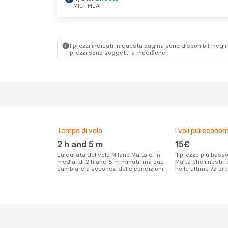
MIL
- MLA
Lun 28 Set
- Mer 30 Set
Lun 26 Ott
- Gio
Ryanair
Diretto
Ryanair
Diretto
MIL
- MLA
MIL
- MLA
Ryanair
Diretto
Ryanair
Diretto
MLA
- MIL
MLA
- MIL
I prezzi indicati in questa pagina sono disponibili negli 
prezzi sono soggetti a modifiche.
Tempo di volo
I voli più econom
2 h and 5 m
15€
La durata del volo Milano Malta è, in
Il prezzo più basso per un volo Milano
media, di 2 h and 5 m minuti, ma può
Malta che i nostri
cambiare a seconda delle condizioni.
nelle ultime 72 ore