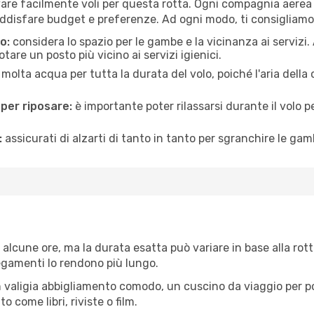
vare facilmente voli per questa rotta. Ogni compagnia aerea o
ddisfare budget e preferenze. Ad ogni modo, ti consigliamo 
o:
considera lo spazio per le gambe e la vicinanza ai servizi
re un posto più vicino ai servizi igienici.
 molta acqua per tutta la durata del volo, poiché l'aria dell
 per riposare:
è importante poter rilassarsi durante il volo 
:
assicurati di alzarti di tanto in tanto per sgranchire le ga
 alcune ore, ma la durata esatta può variare in base alla rotta
llegamenti lo rendono più lungo.
 valigia abbigliamento comodo, un cuscino da viaggio per poter
 come libri, riviste o film.