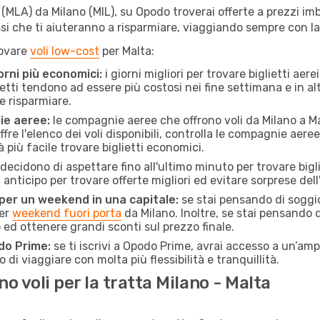
LA) da Milano (MIL), su Opodo troverai offerte a prezzi imbatti
ssi che ti aiuteranno a risparmiare, viaggiando sempre con 
rovare
voli low-cost
per Malta:
orni più economici:
i giorni migliori per trovare biglietti ae
lietti tendono ad essere più costosi nei fine settimana e in a
e risparmiare.
ie aeree:
le compagnie aeree che offrono voli da Milano a Mal
fre l'elenco dei voli disponibili, controlla le compagnie aeree 
à più facile trovare biglietti economici.
ecidono di aspettare fino all'ultimo minuto per trovare bigli
n anticipo per trovare offerte migliori ed evitare sorprese del
 per un weekend in una capitale:
se stai pensando di soggior
per
weekend fuori porta
da Milano. Inoltre, se stai pensando 
d ottenere grandi sconti sul prezzo finale.
do Prime:
se ti iscrivi a Opodo Prime, avrai accesso a un’ampi
 di viaggiare con molta più flessibilità e tranquillità.
 voli per la tratta Milano - Malta