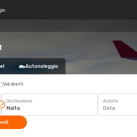
gio
t
el
Autonoleggio
Voli diretti
Destinazione
Andata
Data
voli