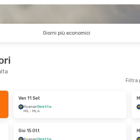
Giorni più economici
ori
alta
Filtra
Ven 11 Set
M
 21 Ott
Lun 14 Set
- Gio 17 Set
Ryanair
Diretto
MIL
- MLA
Ryanair
Diretto
MIL
- MLA
Ryanair
Diretto
MLA
- MIL
Gio 15 Ott
M
Ryanair
Diretto