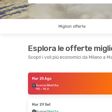
Migliori offerte
Esplora le offerte migli
Scopri i voli più economici da Milano a M
Mar 25 Ago
Gio 1 Ott
- Lun 5 Ott
Mer 14 Ott
- Mer
Ryanair
Diretto
MIL
- MLA
Ryanair
Diretto
Ryanair
Diretto
MIL
- MLA
MIL
- MLA
Ryanair
Diretto
Ryanair
Diretto
MLA
- MIL
MLA
- MIL
Mar 29 Set
Ryanair
Diretto