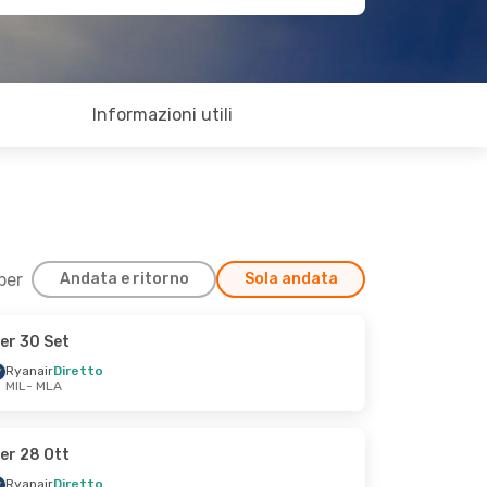
Informazioni utili
 per
Andata e ritorno
Sola andata
er 30 Set
Ryanair
Diretto
MIL
- MLA
er 28 Ott
Ryanair
Diretto