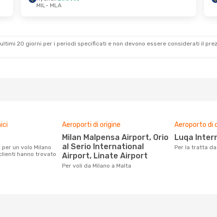
MIL
- MLA
 29 Ott
Gio 27 Ago
- Mer 2 Set
Ryanair
Diretto
MIL
- MLA
Ryanair
Diretto
MLA
- MIL
ultimi 20 giorni per i periodi specificati e non devono essere considerati il ​​pre
ici
Aeroporti di origine
Aeroporto di 
Milan Malpensa Airport, Orio
Luqa Inter
al Serio International
Per la tratta d
 clienti hanno trovato
Airport, Linate Airport
Per voli da Milano a Malta