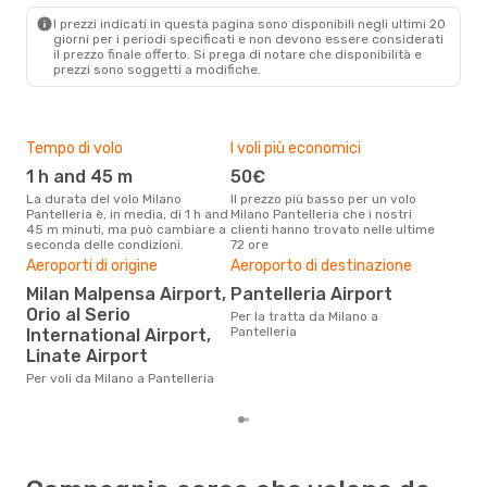
Volotea
Diretto
I prezzi indicati in questa pagina sono disponibili negli ultimi 20
PNL
- MIL
giorni per i periodi specificati e non devono essere considerati
il ​​prezzo finale offerto. Si prega di notare che disponibilità e
prezzi sono soggetti a modifiche.
Tempo di volo
I voli più economici
Alt
1 h and 45 m
50€
ap
La durata del volo Milano
Il prezzo più basso per un volo
I dati dei nostri clienti ci dicono
Pantelleria è, in media, di 1 h and
Milano Pantelleria che i nostri
che 
45 m minuti, ma può cambiare a
clienti hanno trovato nelle ultime
viag
seconda delle condizioni.
72 ore
Pant
Aeroporti di origine
Aeroporto di destinazione
Pre
Milan Malpensa Airport,
Pantelleria Airport
3
Orio al Serio
Per la tratta da Milano a
Con eDream, prezzo per un volo
Pantelleria
International Airport,
da M
308
Linate Airport
prez
Per voli da Milano a Pantelleria