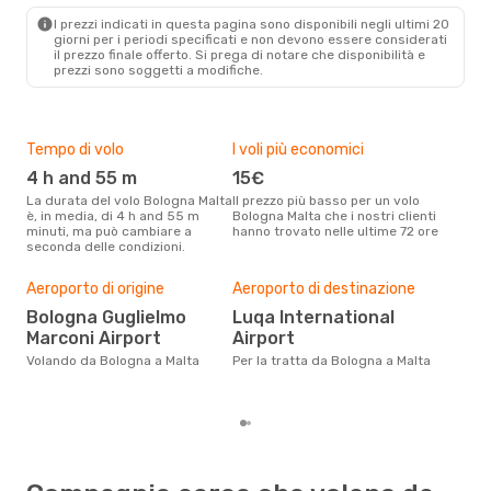
MLA
- BLQ
I prezzi indicati in questa pagina sono disponibili negli ultimi 20
giorni per i periodi specificati e non devono essere considerati
il ​​prezzo finale offerto. Si prega di notare che disponibilità e
prezzi sono soggetti a modifiche.
Tempo di volo
I voli più economici
Alt
4 h and 55 m
15€
ap
La durata del volo Bologna Malta
Il prezzo più basso per un volo
I dati dei nostri clienti ci dicono
è, in media, di 4 h and 55 m
Bologna Malta che i nostri clienti
che 
minuti, ma può cambiare a
hanno trovato nelle ultime 72 ore
viag
seconda delle condizioni.
apri
Pre
Aeroporto di origine
Aeroporto di destinazione
12
Bologna Guglielmo
Luqa International
Con eDream, prezzo per un volo
Marconi Airport
Airport
da B
€ ca
Volando da Bologna a Malta
Per la tratta da Bologna a Malta
degl