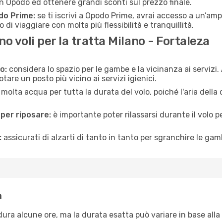
n Opodo ed ottenere grandi sconti sul prezzo finale.
do Prime:
se ti iscrivi a Opodo Prime, avrai accesso a un’ampi
 di viaggiare con molta più flessibilità e tranquillità.
 voli per la tratta Milano - Fortaleza
o:
considera lo spazio per le gambe e la vicinanza ai servizi
re un posto più vicino ai servizi igienici.
 molta acqua per tutta la durata del volo, poiché l'aria dell
 per riposare:
è importante poter rilassarsi durante il volo 
:
assicurati di alzarti di tanto in tanto per sgranchire le ga
a
dura alcune ore, ma la durata esatta può variare in base alla r