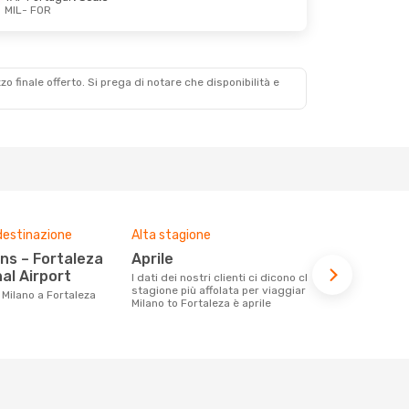
MIL
- FOR
zzo finale offerto. Si prega di notare che disponibilità e
destinazione
Alta stagione
Prezzo med
aprile
770 €
al Airport
I dati dei nostri clienti ci dicono che la
Con eDream, prezzo per un volo da
stagione più affolata per viaggiare da
Milano a Fort
a Milano a Fortaleza
Milano to Fortaleza è aprile
calcolando l
ultimi mesi