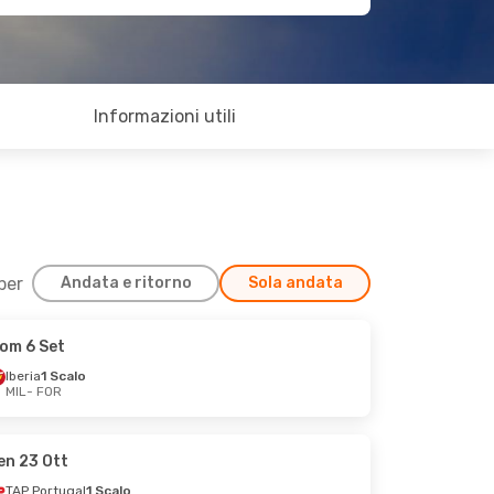
Informazioni utili
 per
Andata e ritorno
Sola andata
om 6 Set
Iberia
1 Scalo
MIL
- FOR
en 23 Ott
TAP Portugal
1 Scalo