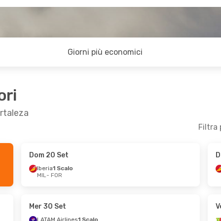
Giorni più economici
ori
ortaleza
Filtra
Dom 20 Set
D
18 Ott
Dom 27 Set
- Sab 3 Ott
Iberia
1 Scalo
MIL
- FOR
TAP Portugal
1 Scalo
MIL
- FOR
TAP Portugal
1 Scalo
FOR
- MIL
Mer 30 Set
V
LATAM Airlines
1 Scalo