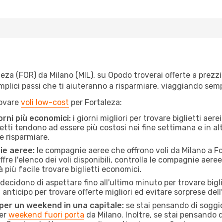
za (FOR) da Milano (MIL), su Opodo troverai offerte a prezzi im
semplici passi che ti aiuteranno a risparmiare, viaggiando s
rovare
voli low-cost
per Fortaleza:
orni più economici:
i giorni migliori per trovare biglietti ae
lietti tendono ad essere più costosi nei fine settimana e in a
e risparmiare.
ie aeree:
le compagnie aeree che offrono voli da Milano a For
fre l'elenco dei voli disponibili, controlla le compagnie aeree 
à più facile trovare biglietti economici.
ecidono di aspettare fino all'ultimo minuto per trovare bigli
n anticipo per trovare offerte migliori ed evitare sorprese del
 per un weekend in una capitale:
se stai pensando di soggior
per
weekend fuori porta
da Milano. Inoltre, se stai pensando 