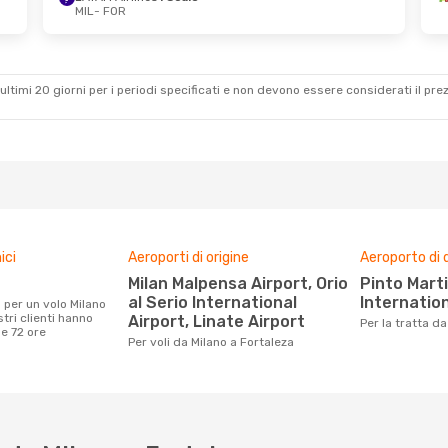
MIL
- FOR
12 Set
Ven 21 Ago
- Mar 1 Set
i
Iberia
1 Scalo
MIL
- FOR
o
Iberia
1 Scalo
FOR
- MIL
ultimi 20 giorni per i periodi specificati e non devono essere considerati il ​​pre
ici
Aeroporti di origine
Aeroporto di 
Milan Malpensa Airport, Orio
Pinto Martins – Fortaleza
al Serio International
Internation
tri clienti hanno
Airport, Linate Airport
Per la tratta d
me 72 ore
Per voli da Milano a Fortaleza