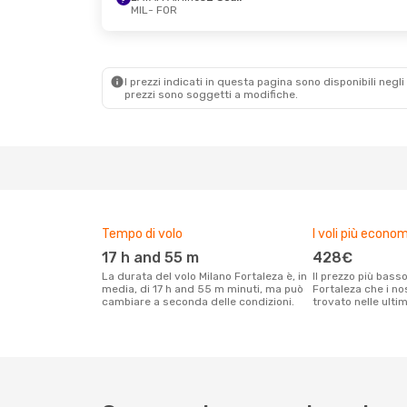
MIL
- FOR
Mar 20 Ott
- Mar 27 Ott
Sab 5 Set
- Sab 
TAP Portugal
1 Scalo
Air France
2 Scal
MIL
- FOR
MIL
- FOR
TAP Portugal
1 Scalo
Air France
1 Scal
FOR
- MIL
FOR
- MIL
I prezzi indicati in questa pagina sono disponibili negli 
prezzi sono soggetti a modifiche.
Tempo di volo
I voli più econom
17 h and 55 m
428€
La durata del volo Milano Fortaleza è, in
Il prezzo più basso per un volo Milano
media, di 17 h and 55 m minuti, ma può
Fortaleza che i nos
cambiare a seconda delle condizioni.
trovato nelle ulti