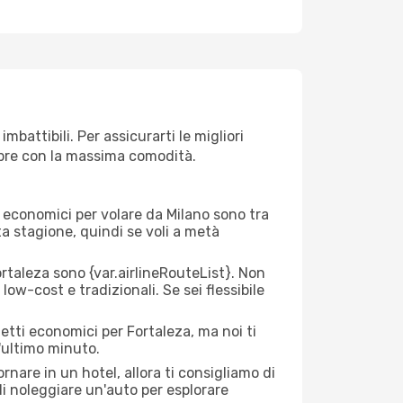
battibili. Per assicurarti le migliori
empre con la massima comodità.
rei economici per volare da Milano sono tra
lta stagione, quindi se voli a metà
taleza sono {​var.airlineRouteList}. Non
low-cost e tradizionali. Se sei flessibile
etti economici per Fortaleza, ma noi ti
l'ultimo minuto.
nare in un hotel, allora ti consigliamo di
di noleggiare un'auto per esplorare