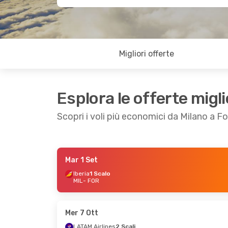
Migliori offerte
Esplora le offerte migli
Scopri i voli più economici da Milano a F
Mar 1 Set
Gio 17 Set
- Ven 25 Set
Ven 9 Ott
- Dom 
Iberia
1 Scalo
MIL
- FOR
Air France
1 Scalo
Iberia
1 Scalo
MIL
- FOR
MIL
- FOR
Air France
1 Scalo
Iberia
1 Scalo
FOR
- MIL
FOR
- MIL
Mer 7 Ott
LATAM Airlines
2 Scali