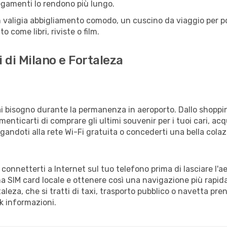
llegamenti lo rendono più lungo.
 valigia abbigliamento comodo, un cuscino da viaggio per poter
 come libri, riviste o film.
 di Milano e Fortaleza
vrai bisogno durante la permanenza in aeroporto. Dallo shoppin
enticarti di comprare gli ultimi souvenir per i tuoi cari, acq
gandoti alla rete Wi-Fi gratuita o concederti una bella colaz
i connetterti a Internet sul tuo telefono prima di lasciare l'
a SIM card locale e ottenere così una navigazione più rapida
taleza, che si tratti di taxi, trasporto pubblico o navetta pre
sk informazioni.