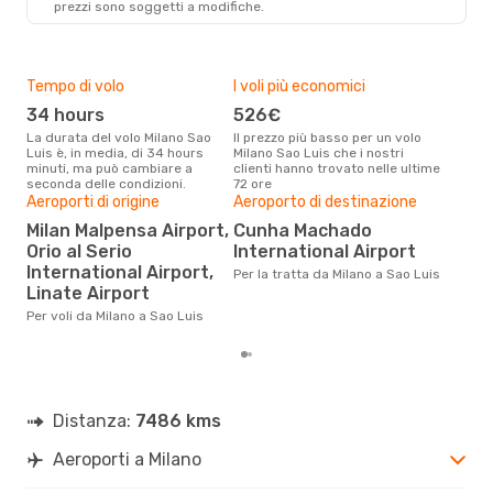
prezzi sono soggetti a modifiche.
SLZ
- MIL
Tempo di volo
I voli più economici
Alt
34 hours
526€
ap
La durata del volo Milano Sao
Il prezzo più basso per un volo
I dati dei nostri clienti ci dicono
Luis è, in media, di 34 hours
Milano Sao Luis che i nostri
che 
minuti, ma può cambiare a
clienti hanno trovato nelle ultime
viag
seconda delle condizioni.
72 ore
è ap
Il m
Aeroporti di origine
Aeroporto di destinazione
pre
Milan Malpensa Airport,
Cunha Machado
a
Orio al Serio
International Airport
International Airport,
Dai nostri dati reali si evince che
Per la tratta da Milano a Sao Luis
il p
Linate Airport
viag
Per voli da Milano a Sao Luis
da M
Distanza:
7486 kms
Aeroporti a Milano