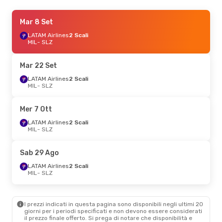
Gio 8 Ott
Mar 8 Set
- Mar 20 Ott
ITA Airways
LATAM Airlines
2 Scali
2 Scali
MIL
MIL
- SLZ
- SLZ
LATAM Airlines
2 Scali
SLZ
- MIL
Mar 22 Set
Ven 4 Set
LATAM Airlines
- Lun 14 Set
2 Scali
MIL
- SLZ
LATAM Airlines
1 Scalo
MIL
- SLZ
LATAM Airlines
1 Scalo
Mer 7 Ott
SLZ
- MIL
LATAM Airlines
2 Scali
MIL
- SLZ
Lun 14 Set
- Lun 21 Set
LATAM Airlines
1 Scalo
Sab 29 Ago
MIL
- SLZ
LATAM Airlines
1 Scalo
LATAM Airlines
2 Scali
SLZ
- MIL
MIL
- SLZ
Dom 23 Ago
- Lun 31 Ago
I prezzi indicati in questa pagina sono disponibili negli ultimi 20
ITA Airways
2 Scali
giorni per i periodi specificati e non devono essere considerati
MIL
- SLZ
il ​​prezzo finale offerto. Si prega di notare che disponibilità e
LATAM Airlines
2 Scali