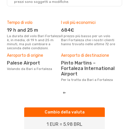
prezzi sono soggetti a modifiche.
Tempo di volo
I voli più economici
Alt
19 h and 25 m
684€
ap
La durata del volo Bari Fortaleza
Il prezzo più basso per un volo
I dati dei nostri clienti ci dicono
è, in media, di 19 h and 25 m
Bari Fortaleza che i nostri clienti
che 
minuti, ma può cambiare a
hanno trovato nelle ultime 72 ore
viag
seconda delle condizioni.
apri
Il m
Aeroporto di origine
Aeroporto di destinazione
pre
Palese Airport
Pinto Martins –
lu
Fortaleza International
Volando da Bari a Fortaleza
Dai nostri dati reali si evince che
Airport
il p
viag
Per la tratta da Bari a Fortaleza
da B
Cambio della valuta
1 EUR = 5.98 BRL