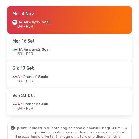
Lun 21 Set
Mer 4 Nov
- Mer 30 Set
Air France
ITA Airways
1 Scalo
2 Scali
BRI
BRI
- FOR
- FOR
Klm Royal Dutch Airlines
2 Scali
FOR
- BRI
Mer 16 Set
ITA Airways
2 Scali
BRI
- FOR
Gio 17 Set
Air France
1 Scalo
BRI
- FOR
Ven 23 Ott
Air France
2 Scali
BRI
- FOR
I prezzi indicati in questa pagina sono disponibili negli ultimi 20
giorni per i periodi specificati e non devono essere considerati
il ​​prezzo finale offerto. Si prega di notare che disponibilità e