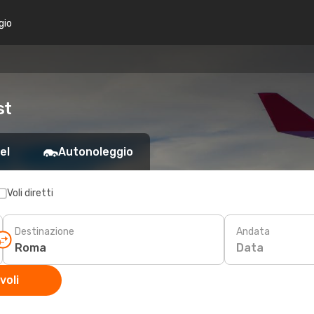
gio
st
el
Autonoleggio
Voli diretti
Destinazione
Andata
Data
voli