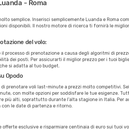
 Luanda - Roma
molto semplice. Inserisci semplicemente Luanda e Roma come
ni disponibili. Il nostro motore di ricerca ti fornirà le migliori
otazione del volo:
e il processo di prenotazione a causa degli algoritmi di prez
ità dei posti. Per assicurarti il miglior prezzo per i tuoi big
che si adatta al tuo budget.
 su Opodo
à di prenotare voli last-minute a prezzi molto competitivi. 
ute, con molte opzioni per soddisfare le tue esigenze. Tutt
 più alti, soprattutto durante l’alta stagione in Italia. Per 
 con le date di partenza e ritorno.
erte esclusive e risparmiare centinaia di euro sui tuoi voli,