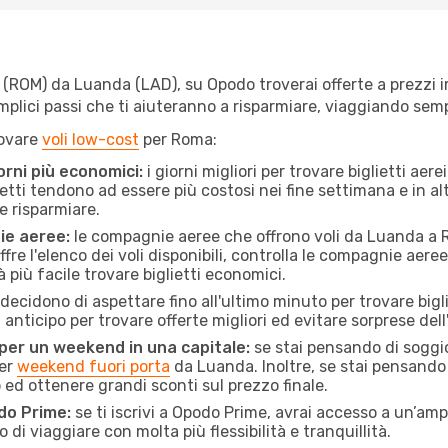
ROM) da Luanda (LAD), su Opodo troverai offerte a prezzi imba
semplici passi che ti aiuteranno a risparmiare, viaggiando s
rovare
voli low-cost
per Roma:
orni più economici:
i giorni migliori per trovare biglietti ae
lietti tendono ad essere più costosi nei fine settimana e in a
e risparmiare.
ie aeree:
le compagnie aeree che offrono voli da Luanda a R
fre l'elenco dei voli disponibili, controlla le compagnie aeree 
à più facile trovare biglietti economici.
ecidono di aspettare fino all'ultimo minuto per trovare bigl
n anticipo per trovare offerte migliori ed evitare sorprese del
 per un weekend in una capitale:
se stai pensando di soggior
per
weekend fuori porta
da Luanda. Inoltre, se stai pensando 
d ottenere grandi sconti sul prezzo finale.
do Prime:
se ti iscrivi a Opodo Prime, avrai accesso a un’ampi
 di viaggiare con molta più flessibilità e tranquillità.