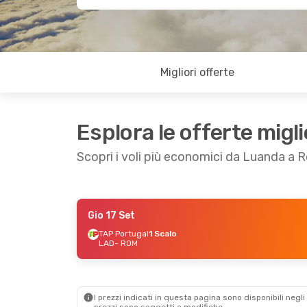
Migliori offerte
Esplora le offerte migli
Scopri i voli più economici da Luanda a
Gio 17 Set
Sab 3 Ott
- Mer 7 Ott
TAP Portugal
1 Scalo
LAD
- ROM
TAP Portugal
1 Scalo
LAD
- ROM
TAP Portugal
1 Scalo
ROM
- LAD
I prezzi indicati in questa pagina sono disponibili negli 