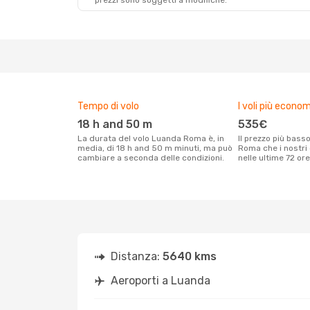
prezzi sono soggetti a modifiche.
Tempo di volo
I voli più econom
18 h and 50 m
535€
La durata del volo Luanda Roma è, in
Il prezzo più basso per un volo Luanda
media, di 18 h and 50 m minuti, ma può
Roma che i nostri 
cambiare a seconda delle condizioni.
nelle ultime 72 ore
Distanza:
5640 kms
Aeroporti a Luanda