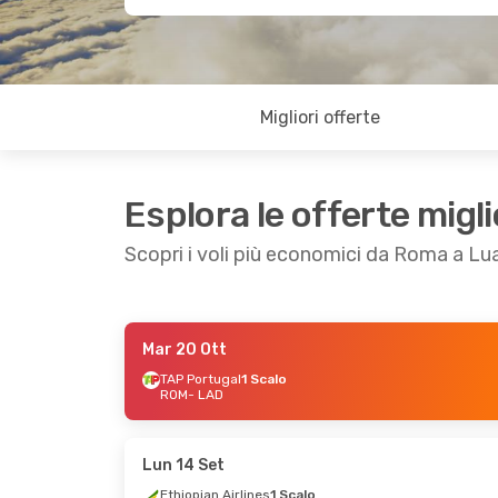
Migliori offerte
Esplora le offerte migli
Scopri i voli più economici da Roma a L
Mar 20 Ott
Gio 29 Ott
- Lun 2 Nov
Mar 8 Set
- Lun 1
TAP Portugal
1 Scalo
ROM
- LAD
Ethiopian Airlines
1 Scalo
Lufthansa
1 Scalo
ROM
- LAD
ROM
- LAD
Ethiopian Airlines
1 Scalo
Lufthansa
1 Scalo
LAD
- ROM
LAD
- ROM
Lun 14 Set
Ethiopian Airlines
1 Scalo