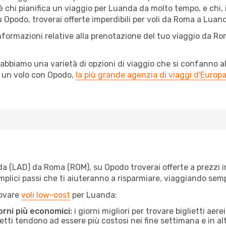
 chi pianifica un viaggio per Luanda da molto tempo, e chi, 
 Opodo, troverai offerte imperdibili per voli da Roma a Luanda
informazioni relative alla prenotazione del tuo viaggio da Ro
abbiamo una varietà di opzioni di viaggio che si confanno al
l un volo con Opodo,
la più grande agenzia di viaggi d'Europ
 (LAD) da Roma (ROM), su Opodo troverai offerte a prezzi imba
semplici passi che ti aiuteranno a risparmiare, viaggiando s
rovare
voli low-cost
per Luanda:
orni più economici:
i giorni migliori per trovare biglietti ae
lietti tendono ad essere più costosi nei fine settimana e in a