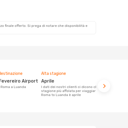
zzo finale offerto. Si prega di notare che disponibilità e
destinazione
Alta stagione
Prezzo med
 Fevereiro Airport
aprile
786 €
da Roma a Luanda
I dati dei nostri clienti ci dicono che la
Con eDream, prezzo per un volo da
stagione più affolata per viaggiare da
Roma a Luand
Roma to Luanda è aprile
calcolando l
ultimi mesi