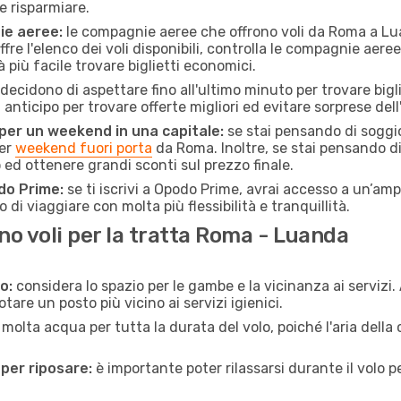
e risparmiare.
ie aeree:
le compagnie aeree che offrono voli da Roma a Lua
fre l'elenco dei voli disponibili, controlla le compagnie aeree 
à più facile trovare biglietti economici.
ecidono di aspettare fino all'ultimo minuto per trovare bigl
n anticipo per trovare offerte migliori ed evitare sorprese del
 per un weekend in una capitale:
se stai pensando di soggior
per
weekend fuori porta
da Roma. Inoltre, se stai pensando d
d ottenere grandi sconti sul prezzo finale.
do Prime:
se ti iscrivi a Opodo Prime, avrai accesso a un’ampi
 di viaggiare con molta più flessibilità e tranquillità.
o voli per la tratta Roma - Luanda
o:
considera lo spazio per le gambe e la vicinanza ai servizi
re un posto più vicino ai servizi igienici.
 molta acqua per tutta la durata del volo, poiché l'aria dell
 per riposare:
è importante poter rilassarsi durante il volo 