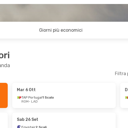
Giorni più economici
ori
uanda
Filtra
Mar 6 Ott
D
4 Set
Gio 1 Ott
- Lun 5 Ott
TAP Portugal
1 Scalo
ROM
- LAD
TAP Portugal
1 Scalo
ROM
- LAD
TAP Portugal
1 Scalo
LAD
- ROM
Sab 26 Set
Egyptair
2 Scali