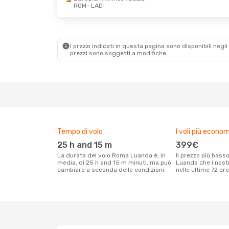
ROM
- LAD
Gio 15 Ott
- Gio 22 Ott
Lun 31 Ago
- Dom
TAP Portugal
1 Scalo
Ethiopian Airlines
ROM
- LAD
ROM
- LAD
TAP Portugal
1 Scalo
Ethiopian Airlines
LAD
- ROM
LAD
- ROM
I prezzi indicati in questa pagina sono disponibili negli 
prezzi sono soggetti a modifiche.
Tempo di volo
I voli più econom
25 h and 15 m
399€
La durata del volo Roma Luanda è, in
Il prezzo più basso per un volo Roma
media, di 25 h and 15 m minuti, ma può
Luanda che i nostr
cambiare a seconda delle condizioni.
nelle ultime 72 ore