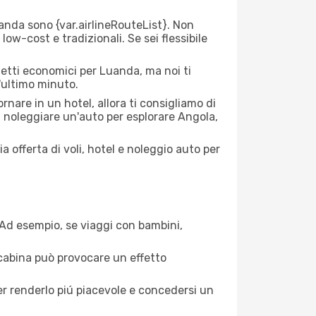
nda sono {​var.airlineRouteList}. Non
low-cost e tradizionali. Se sei flessibile
ietti economici per Luanda, ma noi ti
l'ultimo minuto.
nare in un hotel, allora ti consigliamo di
i noleggiare un'auto per esplorare Angola,
a offerta di voli, hotel e noleggio auto per
. Ad esempio, se viaggi con bambini,
a cabina può provocare un effetto
per renderlo piú piacevole e concedersi un