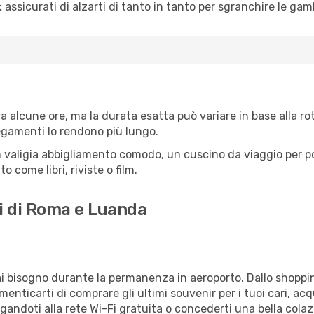
:
assicurati di alzarti di tanto in tanto per sgranchire le ga
alcune ore, ma la durata esatta può variare in base alla rotta
llegamenti lo rendono più lungo.
 valigia abbigliamento comodo, un cuscino da viaggio per poter
 come libri, riviste o film.
ti di Roma e Luanda
vrai bisogno durante la permanenza in aeroporto. Dallo shoppin
enticarti di comprare gli ultimi souvenir per i tuoi cari, acq
gandoti alla rete Wi-Fi gratuita o concederti una bella colaz