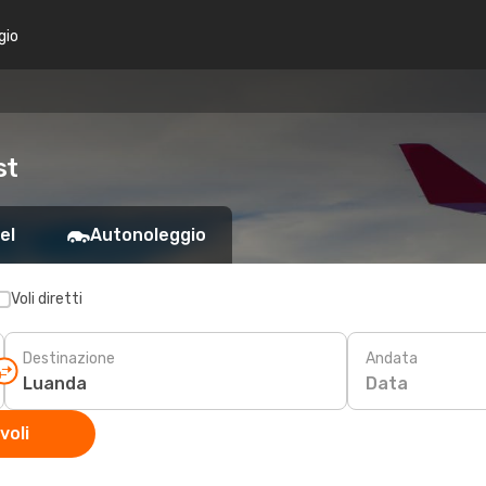
gio
st
el
Autonoleggio
Voli diretti
Destinazione
Andata
Data
voli