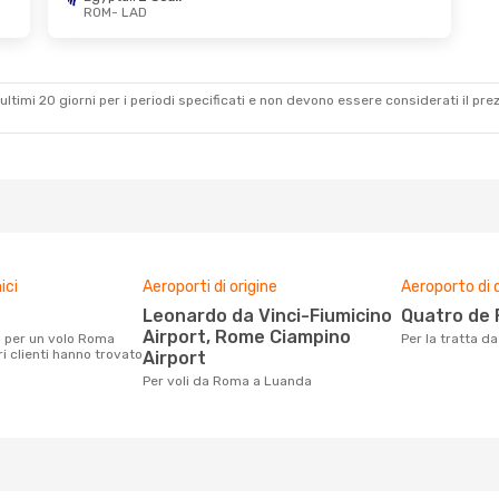
ROM
- LAD
 6 Set
1 Scalo
1 Scalo
ultimi 20 giorni per i periodi specificati e non devono essere considerati il ​​pre
ici
Aeroporti di origine
Aeroporto di 
Leonardo da Vinci-Fiumicino
Quatro de
Airport, Rome Ciampino
Per la tratta 
i clienti hanno trovato
Airport
Per voli da Roma a Luanda