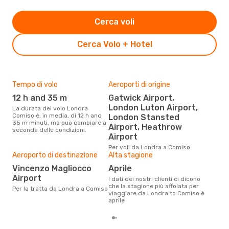
Cerca voli
Cerca Volo + Hotel
Tempo di volo
Aeroporti di origine
Pre
12 h and 35 m
Gatwick Airport,
3
London Luton Airport,
La durata del volo Londra
Con eDream, prezzo per un volo
Comiso è, in media, di 12 h and
da L
London Stansted
35 m minuti, ma può cambiare a
384
Airport, Heathrow
seconda delle condizioni.
prez
Airport
Per voli da Londra a Comiso
Aeroporto di destinazione
Alta stagione
Vincenzo Magliocco
aprile
Airport
I dati dei nostri clienti ci dicono
che la stagione più affolata per
Per la tratta da Londra a Comiso
viaggiare da Londra to Comiso è
aprile