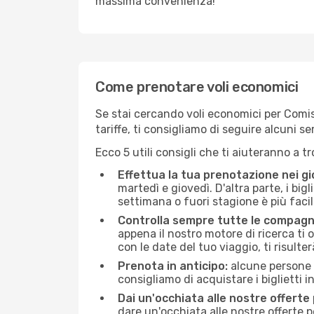
massima convenienza!
Come prenotare voli economici
Se stai cercando voli economici per Comiso 
tariffe, ti consigliamo di seguire alcuni 
Ecco 5 utili consigli che ti aiuteranno a t
Effettua la tua prenotazione nei gi
martedì e giovedì. D'altra parte, i big
settimana o fuori stagione è più facil
Controlla sempre tutte le compagn
appena il nostro motore di ricerca ti of
con le date del tuo viaggio, ti risulter
Prenota in anticipo:
alcune persone d
consigliamo di acquistare i biglietti i
Dai un'occhiata alle nostre offerte
dare un'occhiata alle nostre offerte 