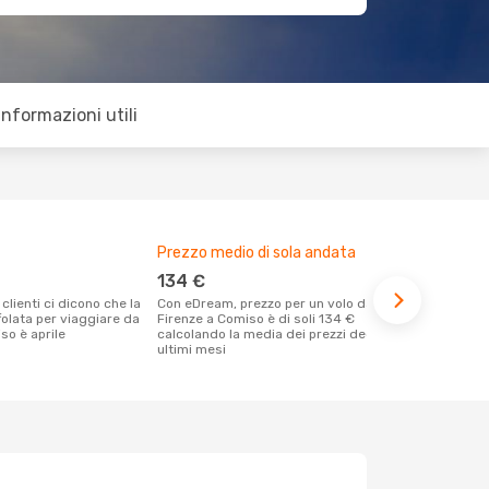
Informazioni utili
Prezzo medio di sola andata
Il miglior 
134 €
aprile
Con eDream, prezzo per un volo da
Dai nostri dati reali si evince che il
folata per viaggiare da
Firenze a Comiso è di soli 134 €
periodo più 
so è aprile
calcolando la media dei prezzi degli
Comiso part
ultimi mesi