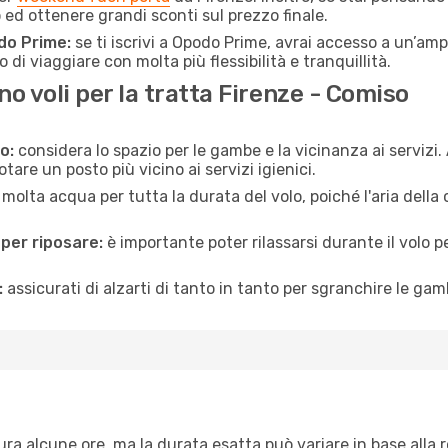
d ottenere grandi sconti sul prezzo finale.
do Prime:
se ti iscrivi a Opodo Prime, avrai accesso a un’ampi
 di viaggiare con molta più flessibilità e tranquillità.
 voli per la tratta Firenze - Comiso
o:
considera lo spazio per le gambe e la vicinanza ai servizi
re un posto più vicino ai servizi igienici.
 molta acqua per tutta la durata del volo, poiché l'aria dell
 per riposare:
è importante poter rilassarsi durante il volo 
:
assicurati di alzarti di tanto in tanto per sgranchire le ga
ra alcune ore, ma la durata esatta può variare in base alla rot