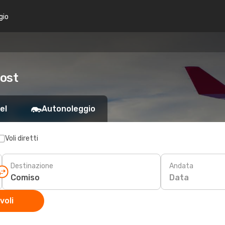
gio
cost
el
Autonoleggio
Voli diretti
Destinazione
Andata
Data
voli