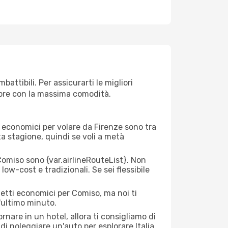
attibili. Per assicurarti le migliori
empre con la massima comodità.
rei economici per volare da Firenze sono tra
lta stagione, quindi se voli a metà
omiso sono {​var.airlineRouteList}. Non
low-cost e tradizionali. Se sei flessibile
ietti economici per Comiso, ma noi ti
l'ultimo minuto.
nare in un hotel, allora ti consigliamo di
di noleggiare un'auto per esplorare Italia,