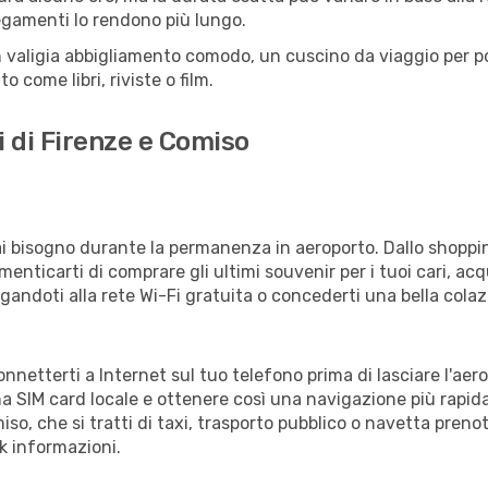
llegamenti lo rendono più lungo.
 valigia abbigliamento comodo, un cuscino da viaggio per poter
 come libri, riviste o film.
i di Firenze e Comiso
vrai bisogno durante la permanenza in aeroporto. Dallo shoppin
enticarti di comprare gli ultimi souvenir per i tuoi cari, acq
gandoti alla rete Wi-Fi gratuita o concederti una bella colaz
onnetterti a Internet sul tuo telefono prima di lasciare l'aer
a SIM card locale e ottenere così una navigazione più rapida
miso, che si tratti di taxi, trasporto pubblico o navetta preno
sk informazioni.