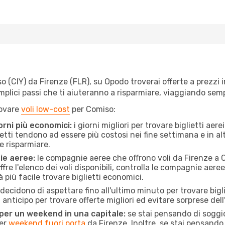
(CIY) da Firenze (FLR), su Opodo troverai offerte a prezzi imb
semplici passi che ti aiuteranno a risparmiare, viaggiando s
rovare
voli low-cost
per Comiso:
orni più economici:
i giorni migliori per trovare biglietti ae
lietti tendono ad essere più costosi nei fine settimana e in a
e risparmiare.
ie aeree:
le compagnie aeree che offrono voli da Firenze a C
fre l'elenco dei voli disponibili, controlla le compagnie aeree 
à più facile trovare biglietti economici.
ecidono di aspettare fino all'ultimo minuto per trovare bigl
n anticipo per trovare offerte migliori ed evitare sorprese del
 per un weekend in una capitale:
se stai pensando di soggior
per
weekend fuori porta
da Firenze. Inoltre, se stai pensando 