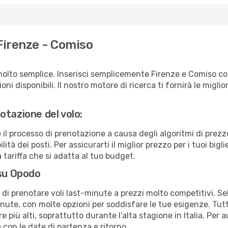
Firenze - Comiso
molto semplice. Inserisci semplicemente Firenze e Comiso co
ni disponibili. Il nostro motore di ricerca ti fornirà le migliori
otazione del volo:
e il processo di prenotazione a causa degli algoritmi di prez
ità dei posti. Per assicurarti il miglior prezzo per i tuoi bigl
tariffa che si adatta al tuo budget.
 su Opodo
à di prenotare voli last-minute a prezzi molto competitivi. 
ute, con molte opzioni per soddisfare le tue esigenze. Tutt
 più alti, soprattutto durante l’alta stagione in Italia. Per 
 con le date di partenza e ritorno.