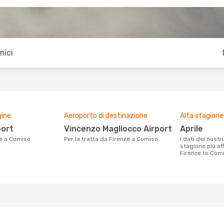
mici
gine
Aeroporto di destinazione
Alta stagione
port
Vincenzo Magliocco Airport
aprile
ze a Comiso
Per la tratta da Firenze a Comiso
I dati dei nostri clienti ci dicono che la
stagione più af
Firenze to Comi