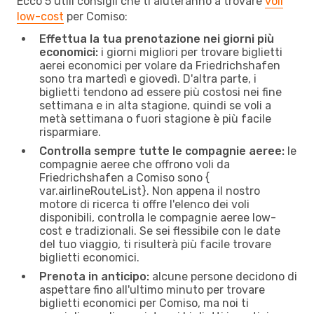
Ecco 5 utili consigli che ti aiuteranno a trovare
voli
low-cost
per Comiso:
Effettua la tua prenotazione nei giorni più
economici:
i giorni migliori per trovare biglietti
aerei economici per volare da Friedrichshafen
sono tra martedì e giovedì. D'altra parte, i
biglietti tendono ad essere più costosi nei fine
settimana e in alta stagione, quindi se voli a
metà settimana o fuori stagione è più facile
risparmiare.
Controlla sempre tutte le compagnie aeree:
le
compagnie aeree che offrono voli da
Friedrichshafen a Comiso sono {​
var.airlineRouteList}. Non appena il nostro
motore di ricerca ti offre l'elenco dei voli
disponibili, controlla le compagnie aeree low-
cost e tradizionali. Se sei flessibile con le date
del tuo viaggio, ti risulterà più facile trovare
biglietti economici.
Prenota in anticipo:
alcune persone decidono di
aspettare fino all'ultimo minuto per trovare
biglietti economici per Comiso, ma noi ti