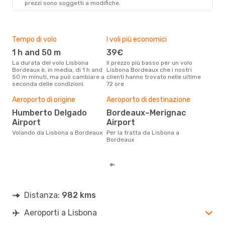
prezzi sono soggetti a modifiche.
Tempo di volo
I voli più economici
Alt
1 h and 50 m
39€
ap
La durata del volo Lisbona
Il prezzo più basso per un volo
I dati dei nostri clienti ci dicono
Bordeaux è, in media, di 1 h and
Lisbona Bordeaux che i nostri
che 
50 m minuti, ma può cambiare a
clienti hanno trovato nelle ultime
viag
seconda delle condizioni.
72 ore
Bord
Pre
Aeroporto di origine
Aeroporto di destinazione
12
Humberto Delgado
Bordeaux–Merignac
Con eDream, prezzo per un volo
Airport
Airport
da L
129 
Volando da Lisbona a Bordeaux
Per la tratta da Lisbona a
prez
Bordeaux
Distanza:
982 kms
Aeroporti a Lisbona