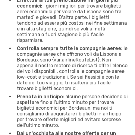
Effettua la tua prenotazione nei giorni più
economici:
i giorni migliori per trovare biglietti
aerei economici per volare da Lisbona sono tra
martedì e giovedì. D'altra parte, i biglietti
tendono ad essere più costosi nei fine settimana
e in alta stagione, quindi se voli a metà
settimana o fuori stagione è più facile
risparmiare.
Controlla sempre tutte le compagnie aeree:
le
compagnie aeree che offrono voli da Lisbona a
Bordeaux sono {​var.airlineRouteList}. Non
appena il nostro motore di ricerca ti offre l'elenco
dei voli disponibili, controlla le compagnie aeree
low-cost e tradizionali. Se sei flessibile con le
date del tuo viaggio, ti risulterà più facile
trovare biglietti economici.
Prenota in anticipo:
alcune persone decidono di
aspettare fino all'ultimo minuto per trovare
biglietti economici per Bordeaux, ma noi ti
consigliamo di acquistare i biglietti in anticipo
per trovare offerte migliori ed evitare sorprese
dell'ultimo minuto.
Dai un'occhiata alle nostre offerte per un