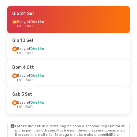
Gio 24 Set
Gio 24 Set
- Dom 27 Set
Easyjet
Easyjet
Diretto
Diretto
LIS
LIS
- BOD
- BOD
Easyjet
Diretto
BOD
- LIS
Gio 10 Set
Gio 17 Set
Easyjet
Diretto
- Dom 20 Set
LIS
- BOD
Easyjet
Diretto
LIS
- BOD
Easyjet
Diretto
Dom 4 Ott
BOD
- LIS
Easyjet
Diretto
LIS
- BOD
Sab 5 Set
Easyjet
Diretto
LIS
- BOD
I prezzi indicati in questa pagina sono disponibili negli ultimi 20
giorni per i periodi specificati e non devono essere considerati
il ​​prezzo finale offerto. Si prega di notare che disponibilità e