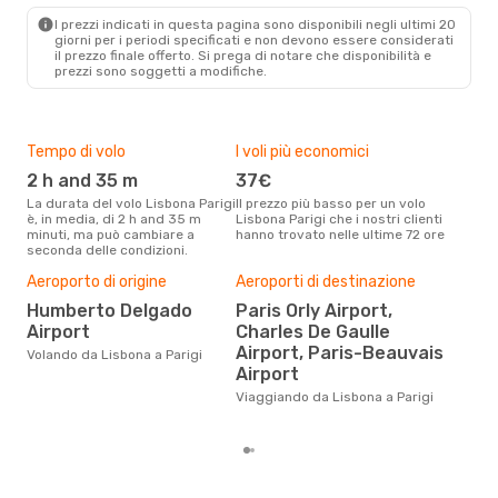
PAR
- LIS
I prezzi indicati in questa pagina sono disponibili negli ultimi 20
giorni per i periodi specificati e non devono essere considerati
il ​​prezzo finale offerto. Si prega di notare che disponibilità e
prezzi sono soggetti a modifiche.
Tempo di volo
I voli più economici
Alt
2 h and 35 m
37€
ap
La durata del volo Lisbona Parigi
Il prezzo più basso per un volo
I dati dei nostri clienti ci dicono
è, in media, di 2 h and 35 m
Lisbona Parigi che i nostri clienti
che 
minuti, ma può cambiare a
hanno trovato nelle ultime 72 ore
viag
seconda delle condizioni.
apri
Aeroporto di origine
Aeroporti di destinazione
Pre
Humberto Delgado
Paris Orly Airport,
10
Airport
Charles De Gaulle
Con eDream, prezzo per un volo
Airport, Paris-Beauvais
Volando da Lisbona a Parigi
da L
Airport
€ ca
degl
Viaggiando da Lisbona a Parigi