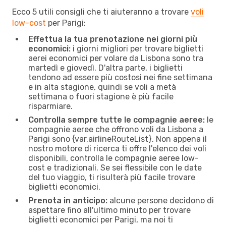
Ecco 5 utili consigli che ti aiuteranno a trovare
voli
low-cost
per Parigi:
Effettua la tua prenotazione nei giorni più
economici:
i giorni migliori per trovare biglietti
aerei economici per volare da Lisbona sono tra
martedì e giovedì. D'altra parte, i biglietti
tendono ad essere più costosi nei fine settimana
e in alta stagione, quindi se voli a metà
settimana o fuori stagione è più facile
risparmiare.
Controlla sempre tutte le compagnie aeree:
le
compagnie aeree che offrono voli da Lisbona a
Parigi sono {​var.airlineRouteList}. Non appena il
nostro motore di ricerca ti offre l'elenco dei voli
disponibili, controlla le compagnie aeree low-
cost e tradizionali. Se sei flessibile con le date
del tuo viaggio, ti risulterà più facile trovare
biglietti economici.
Prenota in anticipo:
alcune persone decidono di
aspettare fino all'ultimo minuto per trovare
biglietti economici per Parigi, ma noi ti