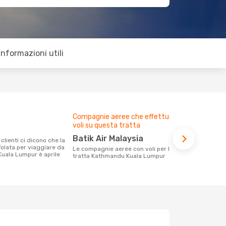
Informazioni utili
Compagnie aeree che effettuano
Prezzo med
voli su questa tratta
228 €
Batik Air Malaysia
Con eDream, prezzo per un volo da
folata per viaggiare da
Kathmandu a
Le compagnie aeree con voli per la
uala Lumpur è aprile
€ calcolando
tratta Kathmandu Kuala Lumpur
ultimi mesi