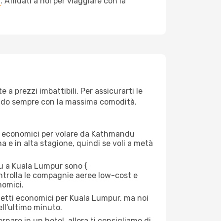
a
. Affidati a noi per viaggiare con la
 prezzi imbattibili. Per assicurarti le
giando sempre con la massima comodità.
erei economici per volare da Kathmandu
na e in alta stagione, quindi se voli a metà
 a Kuala Lumpur sono {​
 controlla le compagnie aeree low-cost e
nomici.
lietti economici per Kuala Lumpur, ma noi
ell'ultimo minuto.
nare in un hotel, allora ti consigliamo di