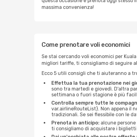
questa occasione e prenota oggi stesso i
massima convenienza!
Come prenotare voli economici
Se stai cercando voli economici per Kuala
migliori tariffe, ti consigliamo di seguir
Ecco 5 utili consigli che ti aiuteranno a t
Effettua la tua prenotazione nei gi
sono tra martedì e giovedì. D'altra par
settimana o fuori stagione è più facil
Controlla sempre tutte le compagn
var.airlineRouteList}. Non appena il no
tradizionali. Se sei flessibile con le d
Prenota in anticipo:
alcune persone d
ti consigliamo di acquistare i bigliett
Dai un'occhiata alle nostre offerte