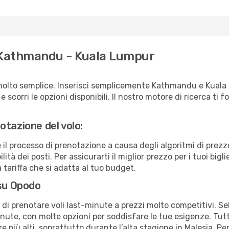
o Kathmandu - Kuala Lumpur
molto semplice. Inserisci semplicemente Kathmandu e Kuala
scorri le opzioni disponibili. Il nostro motore di ricerca ti for
otazione del volo:
e il processo di prenotazione a causa degli algoritmi di prez
ità dei posti. Per assicurarti il miglior prezzo per i tuoi bigl
tariffa che si adatta al tuo budget.
 su Opodo
à di prenotare voli last-minute a prezzi molto competitivi. 
ute, con molte opzioni per soddisfare le tue esigenze. Tutt
 più alti, soprattutto durante l’alta stagione in Malesia. Per