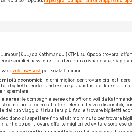
l un volo con Opodo,
la più grande agenzia di viaggi d'Europ
 Lumpur (KUL) da Kathmandu (KTM), su Opodo troverai offerte a
e alcuni semplici passi che ti aiuteranno a risparmiare, viag
rovare
voli low-cost
per Kuala Lumpur:
orni più economici:
i giorni migliori per trovare biglietti a
te, i biglietti tendono ad essere più costosi nei fine settima
e risparmiare.
ie aeree:
le compagnie aeree che offrono voli da Kathmandu
stro motore di ricerca ti offre l'elenco dei voli disponibili,
ate del tuo viaggio, ti risulterà più facile trovare biglietti eco
ecidono di aspettare fino all'ultimo minuto per trovare big
i in anticipo per trovare offerte migliori ed evitare sorprese d
 per un weekend in una capitale:
se stai pensando di soggior