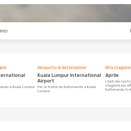
mici
gine
Aeroporto di destinazione
Alta stagione
Kuala Lumpur International
aprile
Airport
I dati dei nostri clienti ci dicono che la
stagione più af
mandu a Kuala Lumpur
Per la tratta da Kathmandu a Kuala
Kathmandu to K
Lumpur