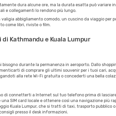
amente dura alcune ore, ma la durata esatta può variare in b
scali e collegamenti lo rendono più lungo.
 valigia abbigliamento comodo, un cuscino da viaggio per poter
 come libri, riviste o film.
ti di Kathmandu e Kuala Lumpur
vrai bisogno durante la permanenza in aeroporto. Dallo shoppin
enticarti di comprare gli ultimi souvenir per i tuoi cari, acq
gandoti alla rete Wi-Fi gratuita o concederti una bella colaz
o di connetterti a Internet sul tuo telefono prima di lasciar
 una SIM card locale e ottenere così una navigazione più ra
loggio Kuala Lumpur, che si tratti di taxi, trasporto pubblico 
consigli presso il desk informazioni.