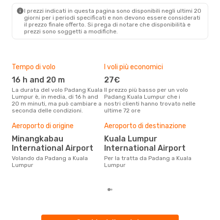
I prezzi indicati in questa pagina sono disponibili negli ultimi 20
giorni per i periodi specificati e non devono essere considerati
il ​​prezzo finale offerto. Si prega di notare che disponibilità e
prezzi sono soggetti a modifiche.
Tempo di volo
I voli più economici
Alt
16 h and 20 m
27€
ap
La durata del volo Padang Kuala
Il prezzo più basso per un volo
I dati dei nostri clienti ci dicono
Lumpur è, in media, di 16 h and
Padang Kuala Lumpur che i
che 
20 m minuti, ma può cambiare a
nostri clienti hanno trovato nelle
via
seconda delle condizioni.
ultime 72 ore
Lump
Pre
Aeroporto di origine
Aeroporto di destinazione
4
Minangkabau
Kuala Lumpur
Con eDream, prezzo per un volo
International Airport
International Airport
da 
soli
Volando da Padang a Kuala
Per la tratta da Padang a Kuala
dei 
Lumpur
Lumpur