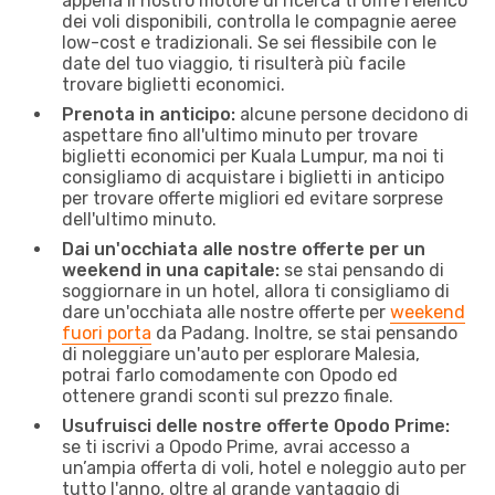
appena il nostro motore di ricerca ti offre l'elenco
dei voli disponibili, controlla le compagnie aeree
low-cost e tradizionali. Se sei flessibile con le
date del tuo viaggio, ti risulterà più facile
trovare biglietti economici.
Prenota in anticipo:
alcune persone decidono di
aspettare fino all'ultimo minuto per trovare
biglietti economici per Kuala Lumpur, ma noi ti
consigliamo di acquistare i biglietti in anticipo
per trovare offerte migliori ed evitare sorprese
dell'ultimo minuto.
Dai un'occhiata alle nostre offerte per un
weekend in una capitale:
se stai pensando di
soggiornare in un hotel, allora ti consigliamo di
dare un'occhiata alle nostre offerte per
weekend
fuori porta
da Padang. Inoltre, se stai pensando
di noleggiare un'auto per esplorare Malesia,
potrai farlo comodamente con Opodo ed
ottenere grandi sconti sul prezzo finale.
Usufruisci delle nostre offerte Opodo Prime:
se ti iscrivi a Opodo Prime, avrai accesso a
un’ampia offerta di voli, hotel e noleggio auto per
tutto l'anno, oltre al grande vantaggio di