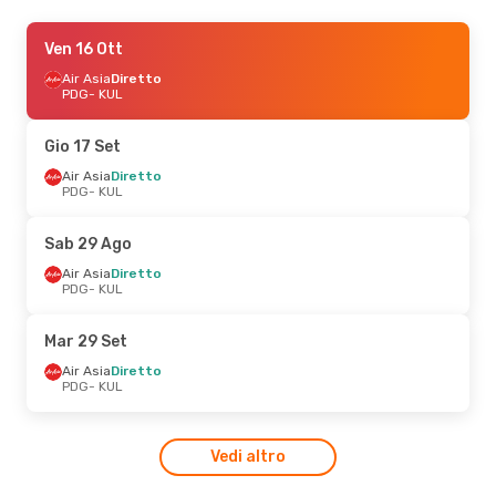
Gio 8 Ott
Ven 16 Ott
- Gio 15 Ott
Air Asia
Air Asia
Diretto
Diretto
PDG
PDG
- KUL
- KUL
Air Asia
Diretto
KUL
- PDG
Gio 17 Set
Air Asia
Diretto
PDG
- KUL
Sab 29 Ago
Air Asia
Diretto
PDG
- KUL
Mar 29 Set
Air Asia
Diretto
PDG
- KUL
Vedi altro