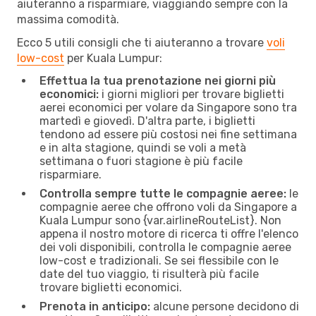
aiuteranno a risparmiare, viaggiando sempre con la
massima comodità.
Ecco 5 utili consigli che ti aiuteranno a trovare
voli
low-cost
per Kuala Lumpur:
Effettua la tua prenotazione nei giorni più
economici:
i giorni migliori per trovare biglietti
aerei economici per volare da Singapore sono tra
martedì e giovedì. D'altra parte, i biglietti
tendono ad essere più costosi nei fine settimana
e in alta stagione, quindi se voli a metà
settimana o fuori stagione è più facile
risparmiare.
Controlla sempre tutte le compagnie aeree:
le
compagnie aeree che offrono voli da Singapore a
Kuala Lumpur sono {​var.airlineRouteList}. Non
appena il nostro motore di ricerca ti offre l'elenco
dei voli disponibili, controlla le compagnie aeree
low-cost e tradizionali. Se sei flessibile con le
date del tuo viaggio, ti risulterà più facile
trovare biglietti economici.
Prenota in anticipo:
alcune persone decidono di