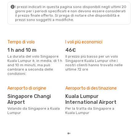
KUL
- SIN
I prezzi indicati in questa pagina sono disponibili negli ultimi 20
giorni per i periodi specificati e non devono essere considerati
il ​​prezzo finale offerto. Si prega di notare che disponibilità e
prezzi sono soggetti a modifiche.
Tempo di volo
I voli più economici
Alt
1 h and 10 m
46€
ap
La durata del volo Singapore
Il prezzo più basso per un volo
I dati dei nostri clienti ci dicono
Kuala Lumpur è, in media, di 1 h
Singapore Kuala Lumpur che i
che 
and 10 m minuti, ma può
nostri clienti hanno trovato nelle
viag
cambiare a seconda delle
ultime 72 ore
Lump
condizioni.
Pre
Aeroporto di origine
Aeroporto di destinazione
6
Singapore Changi
Kuala Lumpur
Con eDream, prezzo per un volo
Airport
International Airport
da 
Volando da Singapore a Kuala
Per la tratta da Singapore a
di s
Lumpur
Kuala Lumpur
dei 