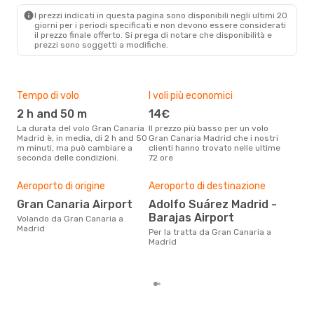
MAD
- LPA
I prezzi indicati in questa pagina sono disponibili negli ultimi 20
giorni per i periodi specificati e non devono essere considerati
il ​​prezzo finale offerto. Si prega di notare che disponibilità e
prezzi sono soggetti a modifiche.
Tempo di volo
I voli più economici
Alt
2 h and 50 m
14€
ap
La durata del volo Gran Canaria
Il prezzo più basso per un volo
I dati dei nostri clienti ci dicono
Madrid è, in media, di 2 h and 50
Gran Canaria Madrid che i nostri
che 
m minuti, ma può cambiare a
clienti hanno trovato nelle ultime
viag
seconda delle condizioni.
72 ore
Madr
Pre
Aeroporto di origine
Aeroporto di destinazione
92
Gran Canaria Airport
Adolfo Suárez Madrid -
Barajas Airport
Con eDream, prezzo per un volo
Volando da Gran Canaria a
da G
Madrid
Per la tratta da Gran Canaria a
soli
Madrid
dei 