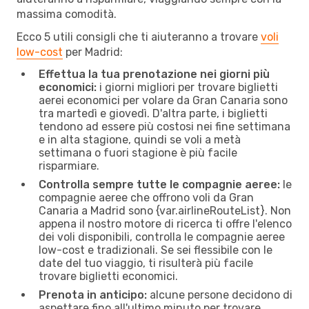
massima comodità.
Ecco 5 utili consigli che ti aiuteranno a trovare
voli
low-cost
per Madrid:
Effettua la tua prenotazione nei giorni più
economici:
i giorni migliori per trovare biglietti
aerei economici per volare da Gran Canaria sono
tra martedì e giovedì. D'altra parte, i biglietti
tendono ad essere più costosi nei fine settimana
e in alta stagione, quindi se voli a metà
settimana o fuori stagione è più facile
risparmiare.
Controlla sempre tutte le compagnie aeree:
le
compagnie aeree che offrono voli da Gran
Canaria a Madrid sono {​var.airlineRouteList}. Non
appena il nostro motore di ricerca ti offre l'elenco
dei voli disponibili, controlla le compagnie aeree
low-cost e tradizionali. Se sei flessibile con le
date del tuo viaggio, ti risulterà più facile
trovare biglietti economici.
Prenota in anticipo:
alcune persone decidono di
aspettare fino all'ultimo minuto per trovare