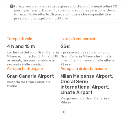
MIL
- LPA
I prezzi indicati in questa pagina sono disponibili negli ultimi 20
giorni per i periodi specificati e non devono essere considerati
il ​​prezzo finale offerto. Si prega di notare che disponibilità e
prezzi sono soggetti a modifiche.
Tempo di volo
I voli più economici
Alt
4 h and 15 m
25€
ap
La durata del volo Gran Canaria
Il prezzo più basso per un volo
I dati dei nostri clienti ci dicono
Milano è, in media, di 4 h and 15
Gran Canaria Milano che i nostri
che 
m minuti, ma può cambiare a
clienti hanno trovato nelle ultime
viag
seconda delle condizioni.
72 ore
Mila
Aeroporto di origine
Aeroporti di destinazione
Pre
Gran Canaria Airport
Milan Malpensa Airport,
13
Orio al Serio
Volando da Gran Canaria a
Con eDream, prezzo per un volo
Milano
International Airport,
da G
Linate Airport
soli
dei 
Viaggiando da Gran Canaria a
Milano