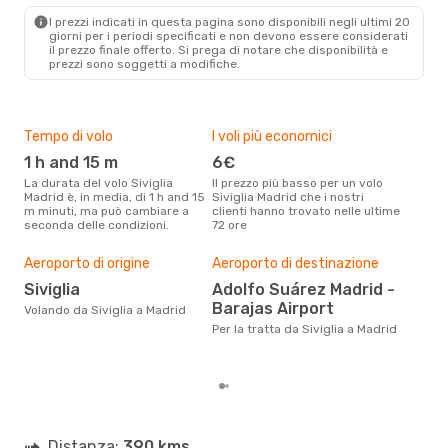
MAD
- SVQ
I prezzi indicati in questa pagina sono disponibili negli ultimi 20
giorni per i periodi specificati e non devono essere considerati
il ​​prezzo finale offerto. Si prega di notare che disponibilità e
prezzi sono soggetti a modifiche.
Tempo di volo
I voli più economici
Alt
1 h and 15 m
6€
ap
La durata del volo Siviglia
Il prezzo più basso per un volo
I dati dei nostri clienti ci dicono
Madrid è, in media, di 1 h and 15
Siviglia Madrid che i nostri
che 
m minuti, ma può cambiare a
clienti hanno trovato nelle ultime
viag
seconda delle condizioni.
72 ore
apri
Pre
Aeroporto di origine
Aeroporto di destinazione
70
Siviglia
Adolfo Suárez Madrid -
Con eDream, prezzo per un volo
Barajas Airport
da S
Volando da Siviglia a Madrid
€ ca
Per la tratta da Siviglia a Madrid
degl
Distanza:
390 kms