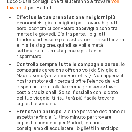
Ecco 5 utili consigli che ti aiuteranno a trovare
voli
low-cost
per Madrid:
Effettua la tua prenotazione nei giorni più
economici:
i giorni migliori per trovare biglietti
aerei economici per volare da Siviglia sono tra
martedì e giovedì. D'altra parte, i biglietti
tendono ad essere più costosi nei fine settimana
e in alta stagione, quindi se voli a metà
settimana o fuori stagione è più facile
risparmiare.
Controlla sempre tutte le compagnie aeree:
le
compagnie aeree che offrono voli da Siviglia a
Madrid sono {​var.airlineRouteList}. Non appena il
nostro motore di ricerca ti offre l'elenco dei voli
disponibili, controlla le compagnie aeree low-
cost e tradizionali. Se sei flessibile con le date
del tuo viaggio, ti risulterà più facile trovare
biglietti economici.
Prenota in anticipo:
alcune persone decidono di
aspettare fino all'ultimo minuto per trovare
biglietti economici per Madrid, ma noi ti
consigliamo di acquistare i biglietti in anticipo