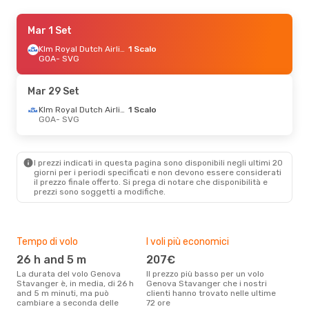
Gio 24 Set
Mar 1 Set
- Dom 27 Set
Klm Royal Dutch Airlines
Klm Royal Dutch Airlines
1 Scalo
1 Scalo
GOA
- SVG
GOA
- SVG
Klm Royal Dutch Airlines
1 Scalo
Mar 29 Set
SVG
- GOA
Klm Royal Dutch Airlines
1 Scalo
GOA
- SVG
I prezzi indicati in questa pagina sono disponibili negli ultimi 20
giorni per i periodi specificati e non devono essere considerati
il ​​prezzo finale offerto. Si prega di notare che disponibilità e
prezzi sono soggetti a modifiche.
Tempo di volo
I voli più economici
Alt
26 h and 5 m
207€
ap
La durata del volo Genova
Il prezzo più basso per un volo
I dati dei nostri clienti ci dicono
Stavanger è, in media, di 26 h
Genova Stavanger che i nostri
che 
and 5 m minuti, ma può
clienti hanno trovato nelle ultime
via
cambiare a seconda delle
72 ore
Stav