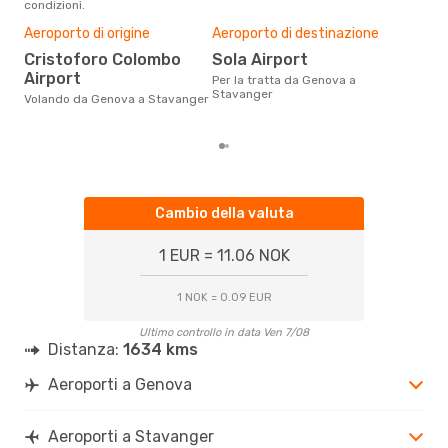
condizioni.
Il m
pre
Aeroporto di origine
Aeroporto di destinazione
lu
Cristoforo Colombo
Sola Airport
Dai nostri dati reali si evince che
Airport
Per la tratta da Genova a
il p
Stavanger
via
Volando da Genova a Stavanger
da 
Cambio della valuta
1 EUR = 11.06 NOK
1 NOK = 0.09 EUR
Ultimo controllo in data Ven 7/08
Distanza:
1634 kms
Aeroporti a Genova
Aeroporti a Stavanger