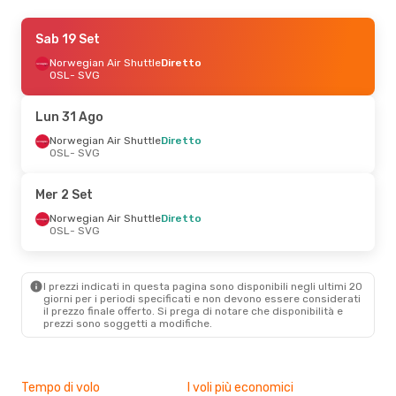
Ven 21 Ago
Sab 19 Set
- Dom 23 Ago
Scandinavian Airlines
Norwegian Air Shuttle
Diretto
Diretto
OSL
OSL
- SVG
- SVG
Scandinavian Airlines
Diretto
SVG
- OSL
Lun 31 Ago
Gio 3 Set
Norwegian Air Shuttle
- Gio 10 Set
Diretto
OSL
- SVG
Wideroe
Diretto
OSL
- SVG
Scandinavian Airlines
Diretto
Mer 2 Set
SVG
- OSL
Norwegian Air Shuttle
Diretto
OSL
- SVG
Lun 14 Set
- Gio 17 Set
Wideroe
Diretto
OSL
- SVG
I prezzi indicati in questa pagina sono disponibili negli ultimi 20
Wideroe
Diretto
giorni per i periodi specificati e non devono essere considerati
SVG
- OSL
il ​​prezzo finale offerto. Si prega di notare che disponibilità e
prezzi sono soggetti a modifiche.
Sab 10 Ott
- Mar 13 Ott
Norwegian Air Shuttle
Diretto
Tempo di volo
I voli più economici
Alt
OSL
- SVG