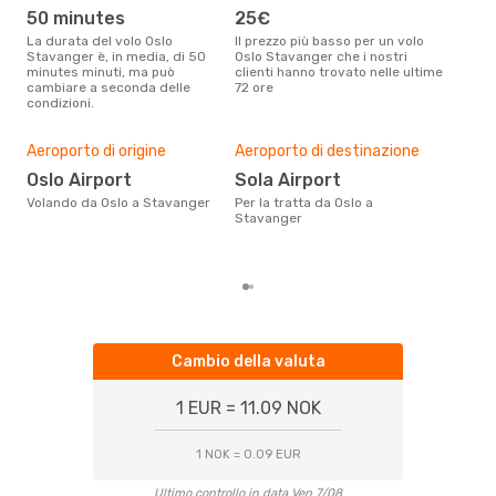
Wideroe
Diretto
50 minutes
25€
ap
SVG
- OSL
La durata del volo Oslo
Il prezzo più basso per un volo
I dati dei nostri clienti ci dicono
Stavanger è, in media, di 50
Oslo Stavanger che i nostri
che 
minutes minuti, ma può
clienti hanno trovato nelle ultime
viag
cambiare a seconda delle
72 ore
è ap
condizioni.
Pre
Aeroporto di origine
Aeroporto di destinazione
95
Oslo Airport
Sola Airport
Con eDream, prezzo per un volo
da O
Volando da Oslo a Stavanger
Per la tratta da Oslo a
€ ca
Stavanger
degl
Cambio della valuta
1 EUR = 11.09 NOK
1 NOK = 0.09 EUR
Ultimo controllo in data Ven 7/08