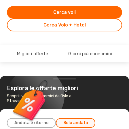
Cerca voli
Cerca Volo + Hotel
Migliori offerte
Giorni più economici
Esplora le offerte migliori
Scopri i voli più economici da Oslo a
Stavanger
Andata e ritorno
Sola andata