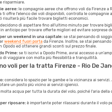
e risparmiare.
ie aeree:
le compagnie aeree che offrono voli da Firenze a Ri
ti offre l'elenco dei voli disponibili, controlla le compagnie 
ti risulterà più facile trovare biglietti economici.
ecidono di aspettare fino all'ultimo minuto per trovare bigl
i in anticipo per trovare offerte migliori ed evitare sorprese d
 per un weekend in una capitale:
se stai pensando di soggior
per
weekend fuori porta
da Firenze. Inoltre, se stai pensando
n Opodo ed ottenere grandi sconti sul prezzo finale.
do Prime:
se ti iscrivi a Opodo Prime, avrai accesso a un’ampi
 di viaggiare con molta più flessibilità e tranquillità.
 voli per la tratta Firenze - Rio De Jan
o:
considera lo spazio per le gambe e la vicinanza ai servizi
re un posto più vicino ai servizi igienici.
 molta acqua per tutta la durata del volo, poiché l'aria dell
 per riposare:
è importante poter rilassarsi durante il volo 