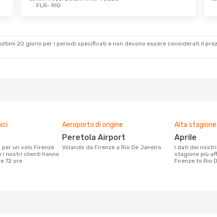
FLR
- RIO
o
- Ven 4 Set
Klm Royal Dutch Airlines
1 Scalo
ultimi 20 giorni per i periodi specificati e non devono essere considerati il ​​pre
ici
Aeroporto di origine
Alta stagione
Peretola Airport
aprile
Volando da Firenze a Rio De Janeiro
I dati dei nostri clienti ci dicono che la
 i nostri clienti hanno
stagione più af
me 72 ore
Firenze to Rio 