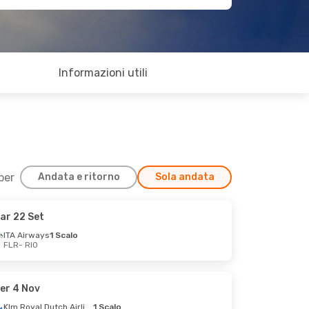
Informazioni utili
 per
Andata e ritorno
Sola andata
ar 22 Set
ITA Airways
1 Scalo
FLR
- RIO
er 4 Nov
Klm Royal Dutch Airlines
1 Scalo