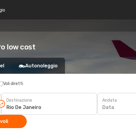
gio
ro low cost
el
Autonoleggio
Voli diretti
Destinazione
Andata
Data
voli