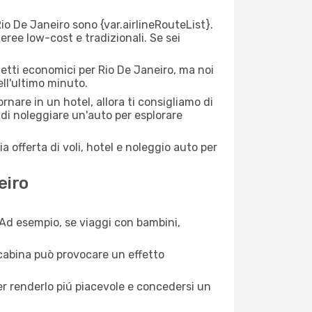
o De Janeiro sono {​var.airlineRouteList}.
aeree low-cost e tradizionali. Se sei
ietti economici per Rio De Janeiro, ma noi
ell'ultimo minuto.
nare in un hotel, allora ti consigliamo di
 di noleggiare un'auto per esplorare
a offerta di voli, hotel e noleggio auto per
eiro
. Ad esempio, se viaggi con bambini,
a cabina può provocare un effetto
per renderlo piú piacevole e concedersi un