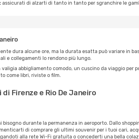
:
assicurati di alzarti di tanto in tanto per sgranchire le ga
Janeiro
mente dura alcune ore, ma la durata esatta può variare in base
scali e collegamenti lo rendono più lungo.
 valigia abbigliamento comodo, un cuscino da viaggio per poter
 come libri, riviste o film.
 di Firenze e Rio De Janeiro
vrai bisogno durante la permanenza in aeroporto. Dallo shoppin
enticarti di comprare gli ultimi souvenir per i tuoi cari, acq
gandoti alla rete Wi-Fi gratuita o concederti una bella colaz