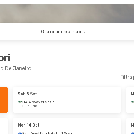
Giorni più economici
ori
Rio De Janeiro
Filtra
Sab 5 Set
M
- Mar 29 Set
Sab 24 Ott
- Mar 3 Nov
ITA Airways
1 Scalo
FLR
- RIO
1 Scalo
Air France
1 Scalo
FLR
- RIO
ys
1 Scalo
Air France
1 Scalo
RIO
- FLR
Mer 14 Ott
M
Klm Royal Dutch Airlines
1 Scalo