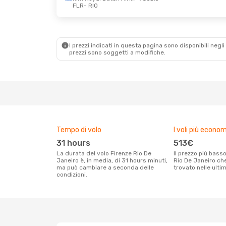
FLR
- RIO
Ven 16 Ott
- Lun 19 Ott
Lun 31 Ag
Klm Royal Dutch Airlines
1 Scalo
1 Scalo
FLR
- RIO
FLR
- RIO
Klm Royal Dutch Airlines
Air France
I prezzi indicati in questa pagina sono disponibili negli 
1 Scalo
RIO
- FLR
prezzi sono soggetti a modifiche.
RIO
- FLR
Tempo di volo
I voli più econom
31 hours
513€
La durata del volo Firenze Rio De
Il prezzo più basso per un volo Firenze
Janeiro è, in media, di 31 hours minuti,
Rio De Janeiro che
ma può cambiare a seconda delle
trovato nelle ulti
condizioni.