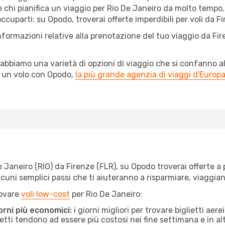
 chi pianifica un viaggio per Rio De Janeiro da molto tempo, e
uparti: su Opodo, troverai offerte imperdibili per voli da Fir
nformazioni relative alla prenotazione del tuo viaggio da Fi
abbiamo una varietà di opzioni di viaggio che si confanno al
l un volo con Opodo,
la più grande agenzia di viaggi d'Europ
Janeiro (RIO) da Firenze (FLR), su Opodo troverai offerte a pr
e alcuni semplici passi che ti aiuteranno a risparmiare, viag
rovare
voli low-cost
per Rio De Janeiro:
orni più economici:
i giorni migliori per trovare biglietti ae
lietti tendono ad essere più costosi nei fine settimana e in a