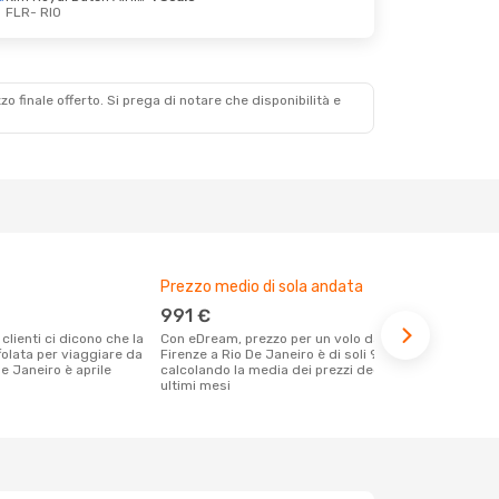
FLR
- RIO
zzo finale offerto. Si prega di notare che disponibilità e
Prezzo medio di sola andata
Il miglior 
991 €
dicembr
Con eDream, prezzo per un volo da
Dai nostri dati reali si evince che il
folata per viaggiare da
Firenze a Rio De Janeiro è di soli 991 €
periodo più 
De Janeiro è aprile
calcolando la media dei prezzi degli
De Janeiro p
ultimi mesi
agosto