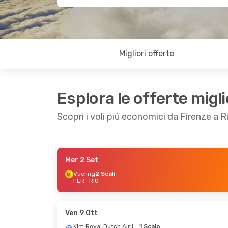
Migliori offerte
Esplora le offerte migli
Scopri i voli più economici da Firenze a 
Mer 2 Set
Lun 7 Set
- Dom 13 Set
Mar 22 Set
Vueling
2 Scali
FLR
- RIO
ITA Airways
1 Scalo
Lufthansa
FLR
- RIO
FLR
- RIO
Swiss International Air Lines
2 Scali
ITA Airwa
RIO
- FLR
RIO
- FLR
Ven 9 Ott
Klm Royal Dutch Airlines
1 Scalo