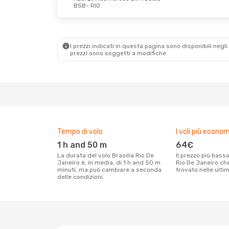
BSB
- RIO
I prezzi indicati in questa pagina sono disponibili negli 
prezzi sono soggetti a modifiche.
Tempo di volo
I voli più econom
1 h and 50 m
64€
La durata del volo Brasilia Rio De
Il prezzo più basso per un volo Brasilia
Janeiro è, in media, di 1 h and 50 m
Rio De Janeiro che
minuti, ma può cambiare a seconda
trovato nelle ulti
delle condizioni.