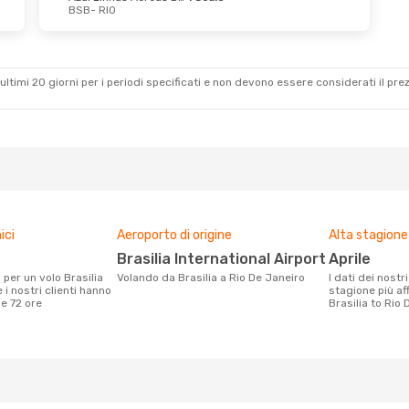
BSB
- RIO
ultimi 20 giorni per i periodi specificati e non devono essere considerati il ​​pre
ici
Aeroporto di origine
Alta stagione
Brasilia International Airport
aprile
Volando da Brasilia a Rio De Janeiro
I dati dei nostri clienti ci dicono che la
 i nostri clienti hanno
stagione più af
me 72 ore
Brasilia to Rio 