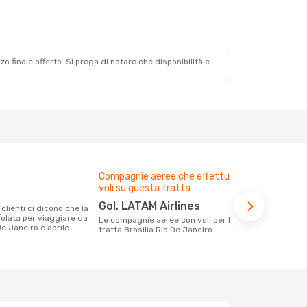
zzo finale offerto. Si prega di notare che disponibilità e
Compagnie aeree che effettuano
Prezzo med
voli su questa tratta
146 €
Gol, LATAM Airlines
Con eDream, prezzo per un volo da
folata per viaggiare da
Brasilia a Ri
Le compagnie aeree con voli per la
De Janeiro è aprile
calcolando l
tratta Brasilia Rio De Janeiro
ultimi mesi