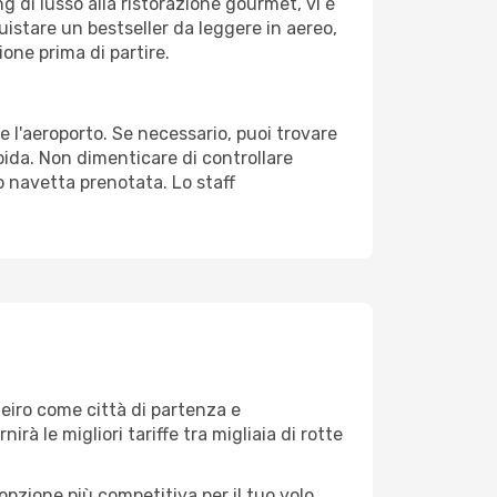
g di lusso alla ristorazione gourmet, vi è
uistare un bestseller da leggere in aereo,
ione prima di partire.
re l'aeroporto. Se necessario, puoi trovare
pida. Non dimenticare di controllare
 o navetta prenotata. Lo staff
eiro come città di partenza e
nirà le migliori tariffe tra migliaia di rotte
opzione più competitiva per il tuo volo