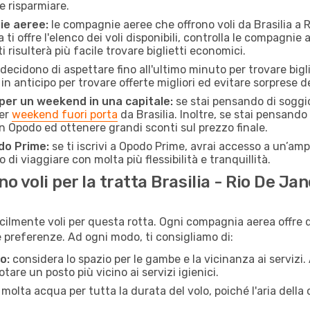
e risparmiare.
ie aeree:
le compagnie aeree che offrono voli da Brasilia a Ri
ti offre l'elenco dei voli disponibili, controlla le compagnie 
ti risulterà più facile trovare biglietti economici.
ecidono di aspettare fino all'ultimo minuto per trovare bigl
i in anticipo per trovare offerte migliori ed evitare sorprese d
 per un weekend in una capitale:
se stai pensando di soggior
per
weekend fuori porta
da Brasilia. Inoltre, se stai pensando
n Opodo ed ottenere grandi sconti sul prezzo finale.
do Prime:
se ti iscrivi a Opodo Prime, avrai accesso a un’ampi
 di viaggiare con molta più flessibilità e tranquillità.
voli per la tratta Brasilia - Rio De Jan
cilmente voli per questa rotta. Ogni compagnia aerea offre di
preferenze. Ad ogni modo, ti consigliamo di:
o:
considera lo spazio per le gambe e la vicinanza ai servizi
re un posto più vicino ai servizi igienici.
 molta acqua per tutta la durata del volo, poiché l'aria dell