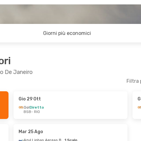
Giorni più economici
ori
Rio De Janeiro
Filtra
Gio 29 Ott
G
 Dom 30 Ago
Gol
Diretto
BSB
- RIO
s
Diretto
s
Diretto
Mar 25 Ago
Azul Linhas Aereas Brasileiras
1 Scalo