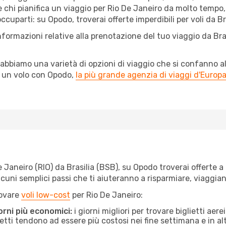
 chi pianifica un viaggio per Rio De Janeiro da molto tempo, e
uparti: su Opodo, troverai offerte imperdibili per voli da Bra
nformazioni relative alla prenotazione del tuo viaggio da Bra
abbiamo una varietà di opzioni di viaggio che si confanno al
l un volo con Opodo,
la più grande agenzia di viaggi d'Europ
Janeiro (RIO) da Brasilia (BSB), su Opodo troverai offerte a pr
e alcuni semplici passi che ti aiuteranno a risparmiare, viag
rovare
voli low-cost
per Rio De Janeiro:
orni più economici:
i giorni migliori per trovare biglietti aer
lietti tendono ad essere più costosi nei fine settimana e in a