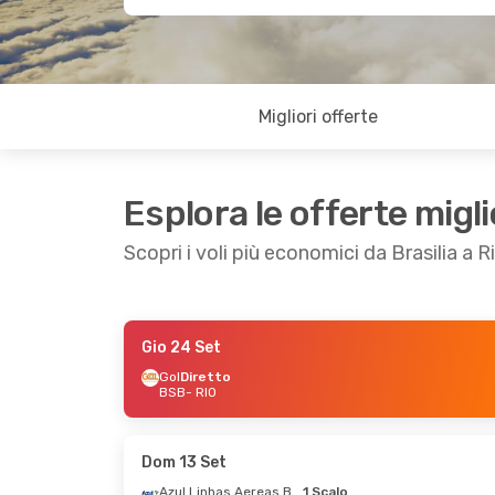
Migliori offerte
Esplora le offerte migli
Scopri i voli più economici da Brasilia a 
Gio 24 Set
Gio 15 Ott
- Mar 20 Ott
Sab 29 Ago
-
Gol
Diretto
BSB
- RIO
LATAM Airlines
Diretto
LATAM Airline
BSB
- RIO
BSB
- RIO
LATAM Airlines
Diretto
LATAM Airline
RIO
- BSB
RIO
- BSB
Dom 13 Set
Azul Linhas Aereas Brasileiras
1 Scalo