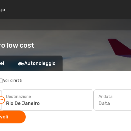
gio
ro low cost
el
Autonoleggio
Voli diretti
Destinazione
Andata
Data
voli