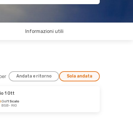
Informazioni utili
 per
Andata e ritorno
Sola andata
io 1 Ott
Gol
1 Scalo
BSB
- RIO