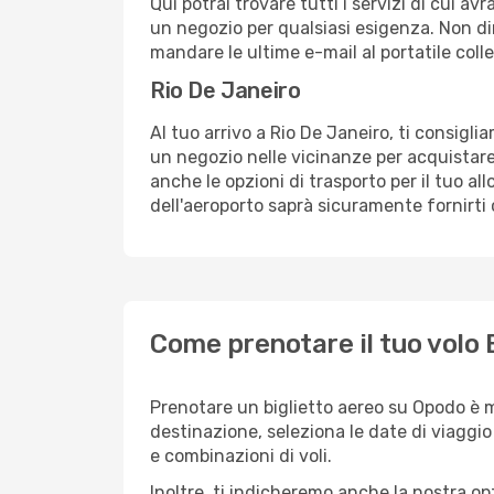
Qui potrai trovare tutti i servizi di cui a
un negozio per qualsiasi esigenza. Non dim
mandare le ultime e-mail al portatile colle
Rio De Janeiro
Al tuo arrivo a Rio De Janeiro, ti consigli
un negozio nelle vicinanze per acquistare
anche le opzioni di trasporto per il tuo al
dell'aeroporto saprà sicuramente fornirti 
Come prenotare il tuo volo B
Prenotare un biglietto aereo su Opodo è m
destinazione, seleziona le date di viaggio e 
e combinazioni di voli.
Inoltre, ti indicheremo anche la nostra op