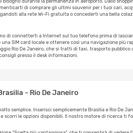
vrai bisogno durante la permanenza in aeroporto. Dallo shoppin
enticarti di comprare gli ultimi souvenir per i tuoi cari, acq
gandoti alla rete Wi-Fi gratuita o concederti una bella colaz
amo di connetterti a Internet sul tuo telefono prima di lascia
 una SIM card locale e ottenere così una navigazione più ra
loggio Rio De Janeiro, che si tratti di taxi, trasporto pubblico
consigli presso il desk informazioni.
rasilia - Rio De Janeiro
olto semplice. Inserisci semplicemente Brasilia e Rio De Jan
scorri le opzioni disponibili. Il nostro motore di ricerca ti for
zione "Scelta più vantaggiosa", che ti consentirà di vedere l'