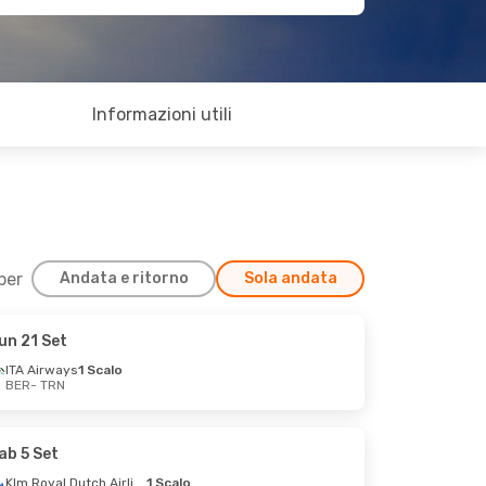
Informazioni utili
 per
Andata e ritorno
Sola andata
un 21 Set
ITA Airways
1 Scalo
BER
- TRN
ab 5 Set
Klm Royal Dutch Airlines
1 Scalo