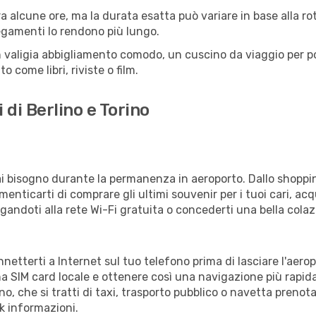
a alcune ore, ma la durata esatta può variare in base alla rott
llegamenti lo rendono più lungo.
 valigia abbigliamento comodo, un cuscino da viaggio per poter
 come libri, riviste o film.
 di Berlino e Torino
vrai bisogno durante la permanenza in aeroporto. Dallo shoppin
enticarti di comprare gli ultimi souvenir per i tuoi cari, acq
gandoti alla rete Wi-Fi gratuita o concederti una bella colaz
onnetterti a Internet sul tuo telefono prima di lasciare l'aer
a SIM card locale e ottenere così una navigazione più rapida
ino, che si tratti di taxi, trasporto pubblico o navetta prenot
sk informazioni.