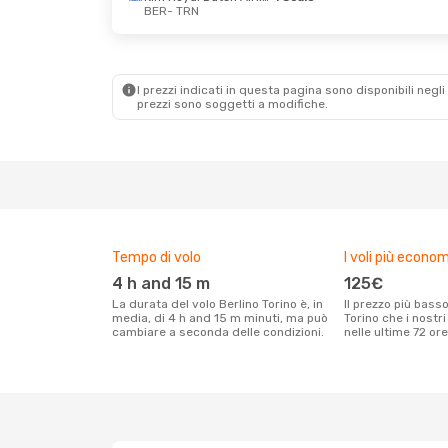
BER
- TRN
Dom 6 Set
- Sab 12 Set
Dom 11 Ott
Lufthansa
1 Scalo
BER
- TRN
1 Scalo
Lufthansa
1 Scalo
BER
- TRN
TRN
- BER
I prezzi indicati in questa pagina sono disponibili negli 
1 Scalo
prezzi sono soggetti a modifiche.
TRN
- BER
Tempo di volo
I voli più econom
4 h and 15 m
125€
La durata del volo Berlino Torino è, in
Il prezzo più basso per un volo Berlino
media, di 4 h and 15 m minuti, ma può
Torino che i nostri
cambiare a seconda delle condizioni.
nelle ultime 72 ore