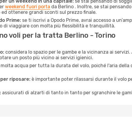
 per un weekend in una capitale:
se stai pensando di soggior
per
weekend fuori porta
da Berlino . Inoltre, se stai pensando
d ottenere grandi sconti sul prezzo finale.
do Prime:
se ti iscrivi a Opodo Prime, avrai accesso a un’ampi
 di viaggiare con molta più flessibilità e tranquillità.
 voli per la tratta Berlino - Torino
o:
considera lo spazio per le gambe e la vicinanza ai servizi
re un posto più vicino ai servizi igienici.
 molta acqua per tutta la durata del volo, poiché l'aria dell
 per riposare:
è importante poter rilassarsi durante il volo 
:
assicurati di alzarti di tanto in tanto per sgranchire le ga