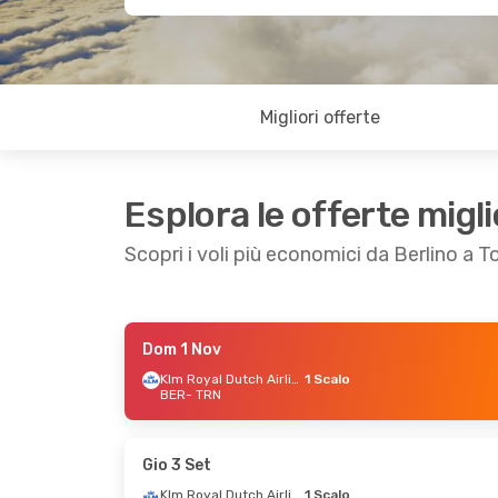
Migliori offerte
Esplora le offerte migli
Scopri i voli più economici da Berlino a T
Dom 1 Nov
Ven 9 Ott
- Dom 11 Ott
Lun 21 Set
Klm Royal Dutch Airlines
1 Scalo
BER
- TRN
Lufthansa
1 Scalo
ITA Airwa
BER
- TRN
BER
- TRN
Lufthansa
1 Scalo
Lufthansa
TRN
- BER
TRN
- BER
Gio 3 Set
Klm Royal Dutch Airlines
1 Scalo