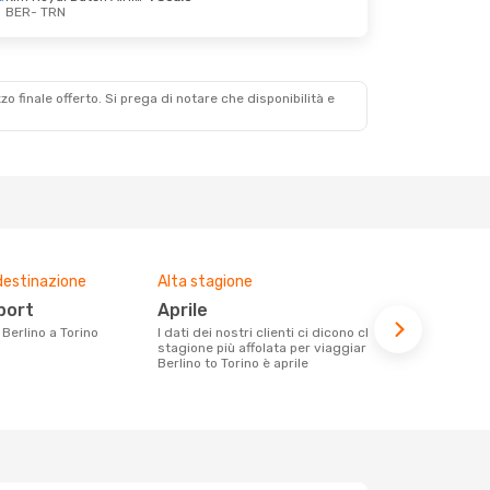
BER
- TRN
zzo finale offerto. Si prega di notare che disponibilità e
destinazione
Alta stagione
Prezzo med
rport
aprile
222 €
a Berlino a Torino
I dati dei nostri clienti ci dicono che la
Con eDream, prezzo per un volo da
stagione più affolata per viaggiare da
Berlino a Tor
Berlino to Torino è aprile
calcolando l
ultimi mesi