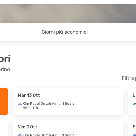
Giorni più economici
ori
orino
Filtra
Mar 13 Ott
L
- Dom 27 Set
Ven 4 Set
- Dom 6 Set
Klm Royal Dutch Airlines
1 Scalo
BER
- TRN
ys
1 Scalo
Lufthansa
1 Scalo
BER
- TRN
1 Scalo
Lufthansa
1 Scalo
TRN
- BER
Ven 9 Ott
S
Klm Royal Dutch Airlines
1 Scalo