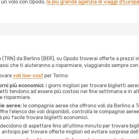
l un volo con Opodo,
la più grande agenzia di viaggi d'Europ
(TRN) da Berlino (BER), su Opodo troverai offerte a prezzi imbat
 passi che ti aiuteranno a risparmiare, viaggiando sempre co
rovare
voli low-cost
per Torino:
orni più economici:
i giorni migliori per trovare biglietti aer
lietti tendono ad essere più costosi nei fine settimana e in a
e risparmiare.
ie aeree:
le compagnie aeree che offrono voli da Berlino a To
fre l'elenco dei voli disponibili, controlla le compagnie aeree 
à più facile trovare biglietti economici.
ecidono di aspettare fino all'ultimo minuto per trovare bigli
n anticipo per trovare offerte migliori ed evitare sorprese del