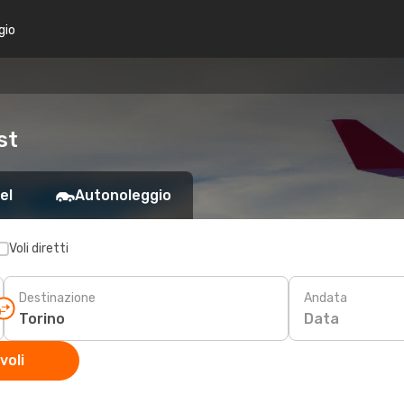
gio
st
el
Autonoleggio
Voli diretti
Destinazione
Andata
Data
voli