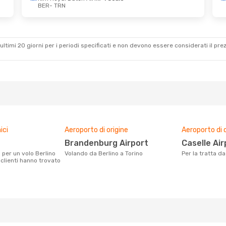
BER
- TRN
- Lun 12 Ott
Klm Royal Dutch Airlines
Klm Royal Dutch Airlines
ultimi 20 giorni per i periodi specificati e non devono essere considerati il ​​pre
ici
Aeroporto di origine
Aeroporto di 
Brandenburg Airport
Caselle Ai
Volando da Berlino a Torino
Per la tratta d
 clienti hanno trovato