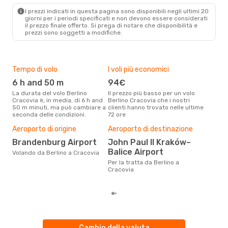
KRK
- BER
I prezzi indicati in questa pagina sono disponibili negli ultimi 20
giorni per i periodi specificati e non devono essere considerati
il ​​prezzo finale offerto. Si prega di notare che disponibilità e
prezzi sono soggetti a modifiche.
Tempo di volo
I voli più economici
Alt
6 h and 50 m
94€
ap
La durata del volo Berlino
Il prezzo più basso per un volo
I dati dei nostri clienti ci dicono
Cracovia è, in media, di 6 h and
Berlino Cracovia che i nostri
che 
50 m minuti, ma può cambiare a
clienti hanno trovato nelle ultime
viag
seconda delle condizioni.
72 ore
è ap
Il m
Aeroporto di origine
Aeroporto di destinazione
pre
Brandenburg Airport
John Paul II Kraków–
m
Balice Airport
Volando da Berlino a Cracovia
Dai nostri dati reali si evince che
il p
Per la tratta da Berlino a
via
Cracovia
da B
Cambio della valuta