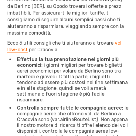
da Berlino (BER), su Opodo troverai offerte a prezzi
imbattibili. Per assicurarti le migliori tariffe, ti
consigliamo di seguire alcuni semplici passi che ti
aiuteranno a risparmiare, viaggiando sempre con la
massima comodità.
Ecco 5 utili consigli che ti aiuteranno a trovare
voli
low-cost
per Cracovia:
Effettua la tua prenotazione nei giorni più
economici:
i giorni migliori per trovare biglietti
aerei economici per volare da Berlino sono tra
martedì e giovedì. D'altra parte, i biglietti
tendono ad essere più costosi nei fine settimana
e in alta stagione, quindi se voli a metà
settimana o fuori stagione è più facile
risparmiare.
Controlla sempre tutte le compagnie aeree:
le
compagnie aeree che offrono voli da Berlino a
Cracovia sono {​var.airlineRouteList}. Non appena
il nostro motore di ricerca ti offre l'elenco dei voli
disponibili, controlla le compagnie aeree low-