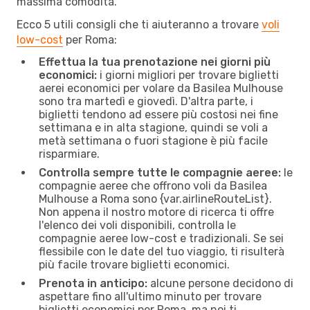
massima comodità.
Ecco 5 utili consigli che ti aiuteranno a trovare
voli
low-cost
per Roma:
Effettua la tua prenotazione nei giorni più
economici:
i giorni migliori per trovare biglietti
aerei economici per volare da Basilea Mulhouse
sono tra martedì e giovedì. D'altra parte, i
biglietti tendono ad essere più costosi nei fine
settimana e in alta stagione, quindi se voli a
metà settimana o fuori stagione è più facile
risparmiare.
Controlla sempre tutte le compagnie aeree:
le
compagnie aeree che offrono voli da Basilea
Mulhouse a Roma sono {​var.airlineRouteList}.
Non appena il nostro motore di ricerca ti offre
l'elenco dei voli disponibili, controlla le
compagnie aeree low-cost e tradizionali. Se sei
flessibile con le date del tuo viaggio, ti risulterà
più facile trovare biglietti economici.
Prenota in anticipo:
alcune persone decidono di
aspettare fino all'ultimo minuto per trovare
biglietti economici per Roma, ma noi ti