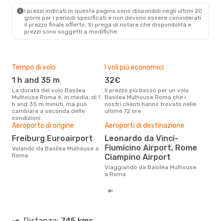
ROM
- EAP
I prezzi indicati in questa pagina sono disponibili negli ultimi 20
giorni per i periodi specificati e non devono essere considerati
il ​​prezzo finale offerto. Si prega di notare che disponibilità e
prezzi sono soggetti a modifiche.
Tempo di volo
I voli più economici
Alt
1 h and 35 m
32€
ap
La durata del volo Basilea
Il prezzo più basso per un volo
I dati dei nostri clienti ci dicono
Mulhouse Roma è, in media, di 1
Basilea Mulhouse Roma che i
che 
h and 35 m minuti, ma può
nostri clienti hanno trovato nelle
via
cambiare a seconda delle
ultime 72 ore
to R
condizioni.
Pre
Aeroporto di origine
Aeroporti di destinazione
14
Freiburg Euroairport
Leonardo da Vinci-
Con eDream, prezzo per un volo
Fiumicino Airport, Rome
Volando da Basilea Mulhouse a
da 
Roma
Ciampino Airport
soli
dei 
Viaggiando da Basilea Mulhouse
a Roma
Distanza:
745 kms