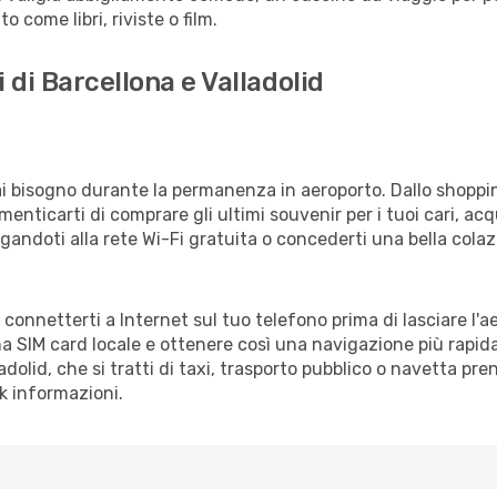
 come libri, riviste o film.
 di Barcellona e Valladolid
vrai bisogno durante la permanenza in aeroporto. Dallo shoppin
enticarti di comprare gli ultimi souvenir per i tuoi cari, acq
gandoti alla rete Wi-Fi gratuita o concederti una bella colaz
di connetterti a Internet sul tuo telefono prima di lasciare l'
a SIM card locale e ottenere così una navigazione più rapida
ladolid, che si tratti di taxi, trasporto pubblico o navetta pre
sk informazioni.