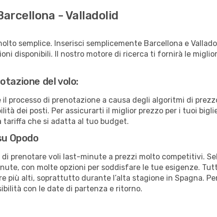
arcellona - Valladolid
olto semplice. Inserisci semplicemente Barcellona e Vallado
ni disponibili. Il nostro motore di ricerca ti fornirà le migliori
otazione del volo:
e il processo di prenotazione a causa degli algoritmi di prez
tà dei posti. Per assicurarti il miglior prezzo per i tuoi bigli
tariffa che si adatta al tuo budget.
 su Opodo
à di prenotare voli last-minute a prezzi molto competitivi. 
ute, con molte opzioni per soddisfare le tue esigenze. Tutt
 più alti, soprattutto durante l’alta stagione in Spagna. Per
bilità con le date di partenza e ritorno.