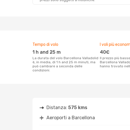
prezzi sono soggetti a modifiche.
Tempo di volo
I voli più econom
1 h and 25 m
40€
La durata del volo Barcellona Valladolid
Il prezzo più basso per un volo
è, in media, di 1 h and 25 m minuti, ma
Barcellona Valladol
può cambiare a seconda delle
hanno trovato nell
condizioni.
Distanza:
575 kms
Aeroporti a Barcellona