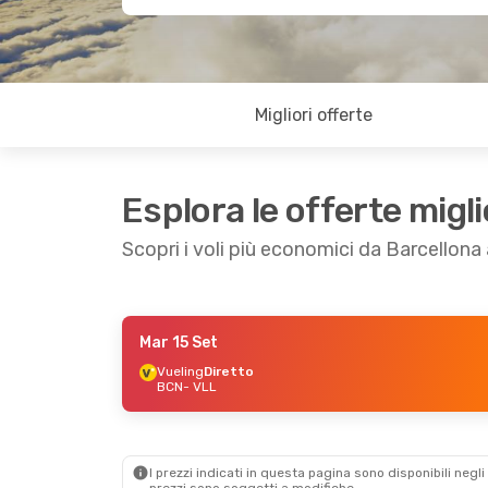
Migliori offerte
Esplora le offerte migli
Scopri i voli più economici da Barcellona 
Mar 15 Set
Mar 15 Set
- Mer 16 Set
Gio 22 Ott
- D
Vueling
Diretto
BCN
- VLL
Vueling
Diretto
Renfe
1 Scalo
BCN
- VLL
BCN
- VLL
Renfe
1 Scalo
Renfe
1 Scalo
VLL
- BCN
VLL
- BCN
I prezzi indicati in questa pagina sono disponibili negli 