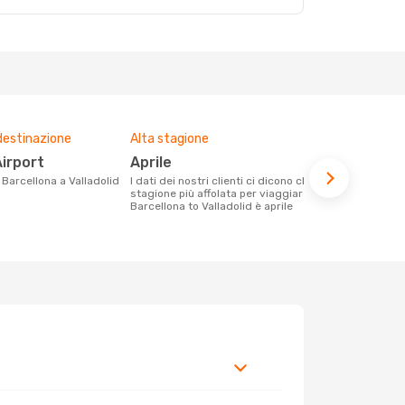
destinazione
Alta stagione
Compagnie 
voli su que
Airport
aprile
Vueling
a Barcellona a Valladolid
I dati dei nostri clienti ci dicono che la
stagione più affolata per viaggiare da
Le compagnie aeree con voli per la
Barcellona to Valladolid è aprile
tratta Barce