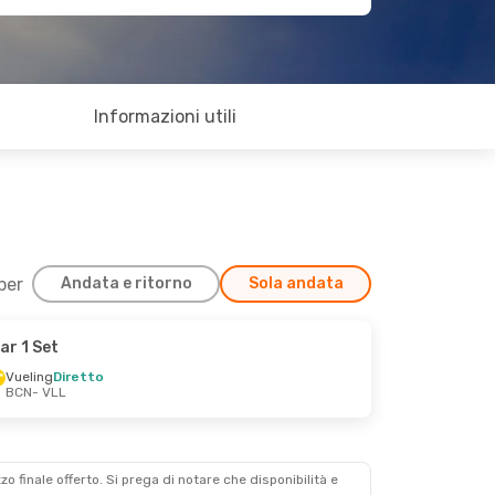
Informazioni utili
 per
Andata e ritorno
Sola andata
ar 1 Set
Vueling
Diretto
BCN
- VLL
zzo finale offerto. Si prega di notare che disponibilità e