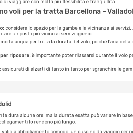
 di viaggiare con molta più flessibilità e tranquillità.
 voli per la tratta Barcellona - Vallado
o:
considera lo spazio per le gambe e la vicinanza ai servizi
re un posto più vicino ai servizi igienici.
 molta acqua per tutta la durata del volo, poiché l'aria dell
 per riposare:
è importante poter rilassarsi durante il volo 
:
assicurati di alzarti di tanto in tanto per sgranchire le ga
dolid
ente dura alcune ore, ma la durata esatta può variare in base a
e collegamenti lo rendono più lungo.
 valigia abbigliamento comodo, un cuscino da viaggio per poter