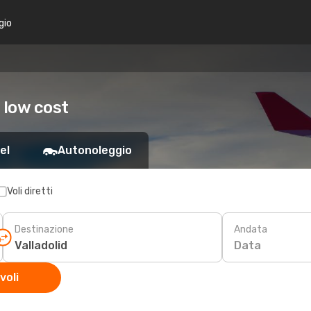
gio
d low cost
el
Autonoleggio
Voli diretti
Destinazione
Andata
Data
voli