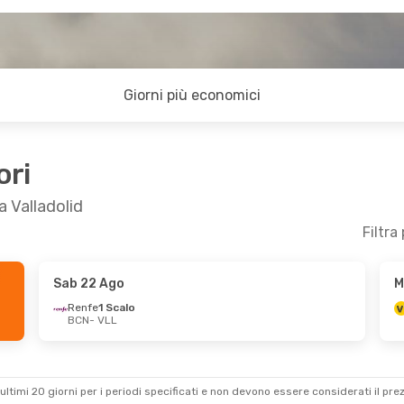
Giorni più economici
ori
a Valladolid
Filtra
Sab 22 Ago
M
om 25 Ott
Sab 22 Ago
- Lun 24 Ago
Renfe
1 Scalo
BCN
- VLL
Renfe
1 Scalo
BCN
- VLL
Renfe
1 Scalo
VLL
- BCN
ultimi 20 giorni per i periodi specificati e non devono essere considerati il ​​pre