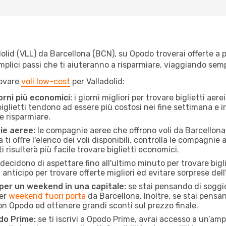
lid (VLL) da Barcellona (BCN), su Opodo troverai offerte a pre
semplici passi che ti aiuteranno a risparmiare, viaggiando s
rovare
voli low-cost
per Valladolid:
orni più economici:
i giorni migliori per trovare biglietti ae
 biglietti tendono ad essere più costosi nei fine settimana e i
e risparmiare.
ie aeree:
le compagnie aeree che offrono voli da Barcellona a
ti offre l'elenco dei voli disponibili, controlla le compagnie 
ti risulterà più facile trovare biglietti economici.
ecidono di aspettare fino all'ultimo minuto per trovare bigli
n anticipo per trovare offerte migliori ed evitare sorprese del
 per un weekend in una capitale:
se stai pensando di soggior
per
weekend fuori porta
da Barcellona. Inoltre, se stai pensa
 Opodo ed ottenere grandi sconti sul prezzo finale.
do Prime:
se ti iscrivi a Opodo Prime, avrai accesso a un’ampi