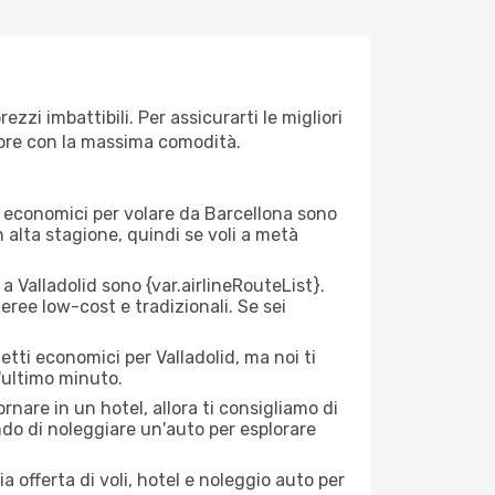
zzi imbattibili. Per assicurarti le migliori
empre con la massima comodità.
rei economici per volare da Barcellona sono
n alta stagione, quindi se voli a metà
 Valladolid sono {​var.airlineRouteList}.
aeree low-cost e tradizionali. Se sei
etti economici per Valladolid, ma noi ti
l'ultimo minuto.
nare in un hotel, allora ti consigliamo di
ndo di noleggiare un'auto per esplorare
a offerta di voli, hotel e noleggio auto per