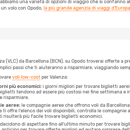
abbiamo una varietà di opzioni di viaggio che si confanno al
l un volo con Opodo,
la più grande agenzia di viaggi d'Europ
 (VLC) da Barcellona (BCN), su Opodo troverai offerte a prezz
semplici passi che ti aiuteranno a risparmiare, viaggiando s
rovare
voli low-cost
per Valenza:
orni più economici:
i giorni migliori per trovare biglietti ae
 biglietti tendono ad essere più costosi nei fine settimana e i
e risparmiare.
ie aeree:
le compagnie aeree che offrono voli da Barcellona a
ti offre l'elenco dei voli disponibili, controlla le compagnie 
ti risulterà più facile trovare biglietti economici.
ecidono di aspettare fino all'ultimo minuto per trovare bigli
n anticipo per trovare offerte migliori ed evitare sorprese del