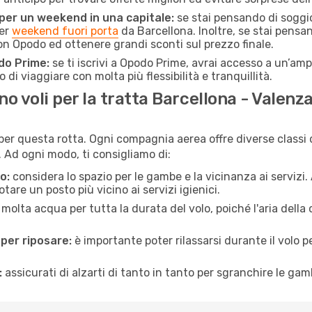
 per un weekend in una capitale:
se stai pensando di soggior
per
weekend fuori porta
da Barcellona. Inoltre, se stai pensa
 Opodo ed ottenere grandi sconti sul prezzo finale.
do Prime:
se ti iscrivi a Opodo Prime, avrai accesso a un’ampi
 di viaggiare con molta più flessibilità e tranquillità.
 voli per la tratta Barcellona - Valenz
 per questa rotta. Ogni compagnia aerea offre diverse classi 
Ad ogni modo, ti consigliamo di:
o:
considera lo spazio per le gambe e la vicinanza ai servizi
re un posto più vicino ai servizi igienici.
 molta acqua per tutta la durata del volo, poiché l'aria dell
 per riposare:
è importante poter rilassarsi durante il volo 
:
assicurati di alzarti di tanto in tanto per sgranchire le ga