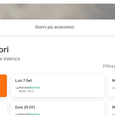
Giorni più economici
ori
 a Valenza
Filtra
Lun 7 Set
M
 23 Set
Lun 31 Ago
- Mar 1 Set
Renfe
Diretto
BCN
- VLC
Renfe
Diretto
BCN
- VLC
Renfe
Diretto
VLC
- BCN
Dom 25 Ott
M
Renfe
Diretto