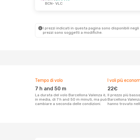
BCN
- VLC
Dom 4 Ott
- Mar 6 Ott
Dom 11 Ott
- Mar
Renfe
Diretto
Renfe
Diretto
BCN
- VLC
BCN
- VLC
Renfe
Diretto
Renfe
Diretto
VLC
- BCN
VLC
- BCN
I prezzi indicati in questa pagina sono disponibili negli 
prezzi sono soggetti a modifiche.
Tempo di volo
I voli più econom
7 h and 50 m
22€
La durata del volo Barcellona Valenza è,
Il prezzo più basso per un volo
in media, di 7 h and 50 m minuti, ma può
Barcellona Valenza 
cambiare a seconda delle condizioni.
hanno trovato nell