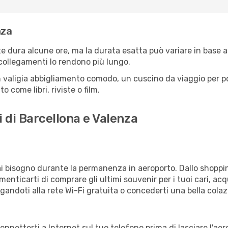
nza
e dura alcune ore, ma la durata esatta può variare in base all
e collegamenti lo rendono più lungo.
 valigia abbigliamento comodo, un cuscino da viaggio per poter
 come libri, riviste o film.
i di Barcellona e Valenza
vrai bisogno durante la permanenza in aeroporto. Dallo shoppin
enticarti di comprare gli ultimi souvenir per i tuoi cari, acq
gandoti alla rete Wi-Fi gratuita o concederti una bella colaz
connetterti a Internet sul tuo telefono prima di lasciare l'ae