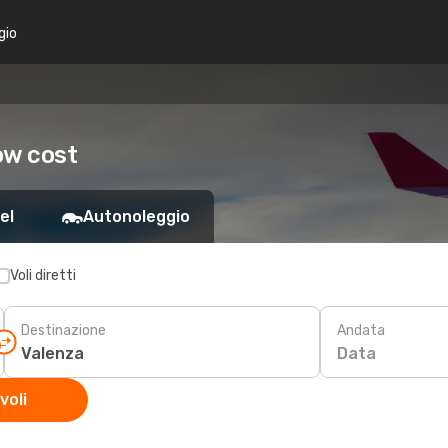
gio
ow cost
el
Autonoleggio
Voli diretti
Destinazione
Andata
Data
voli