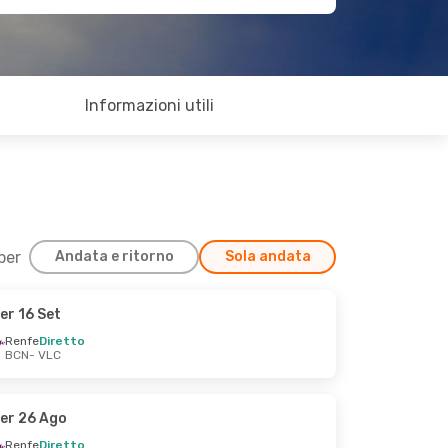
Informazioni utili
 per
Andata e ritorno
Sola andata
er 16 Set
Renfe
Diretto
BCN
- VLC
er 26 Ago
Renfe
Diretto