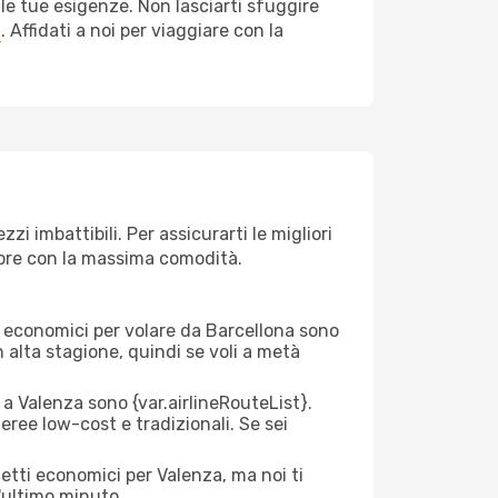
le tue esigenze. Non lasciarti sfuggire
a
. Affidati a noi per viaggiare con la
i imbattibili. Per assicurarti le migliori
empre con la massima comodità.
rei economici per volare da Barcellona sono
n alta stagione, quindi se voli a metà
 Valenza sono {​var.airlineRouteList}.
aeree low-cost e tradizionali. Se sei
etti economici per Valenza, ma noi ti
l'ultimo minuto.