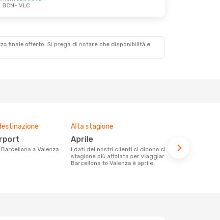
BCN
- VLC
zzo finale offerto. Si prega di notare che disponibilità e
destinazione
Alta stagione
Compagnie 
voli su que
irport
aprile
Iberia
da Barcellona a Valenza
I dati dei nostri clienti ci dicono che la
stagione più affolata per viaggiare da
Le compagnie aeree con voli per la
Barcellona to Valenza è aprile
tratta Barce