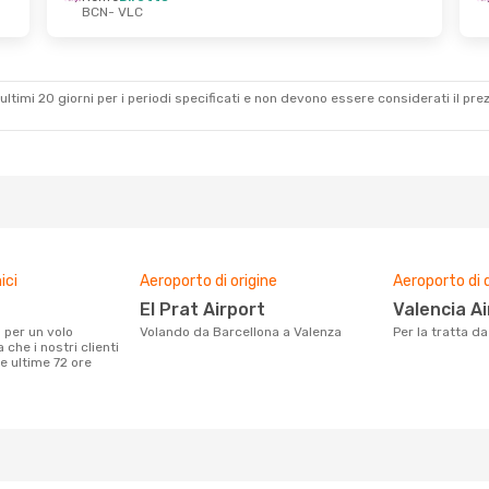
BCN
- VLC
 13 Ott
Mar 20 Ott
- Mer 21 Ott
Renfe
Diretto
BCN
- VLC
Air Europa
1 Scalo
VLC
- BCN
ultimi 20 giorni per i periodi specificati e non devono essere considerati il ​​pre
ici
Aeroporto di origine
Aeroporto di 
El Prat Airport
Valencia A
Volando da Barcellona a Valenza
Per la tratta 
che i nostri clienti
e ultime 72 ore