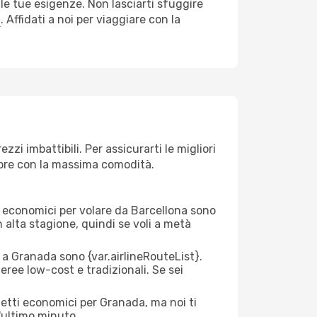
le tue esigenze. Non lasciarti sfuggire
a
. Affidati a noi per viaggiare con la
i imbattibili. Per assicurarti le migliori
empre con la massima comodità.
rei economici per volare da Barcellona sono
n alta stagione, quindi se voli a metà
a Granada sono {​var.airlineRouteList}.
aeree low-cost e tradizionali. Se sei
ietti economici per Granada, ma noi ti
l'ultimo minuto.