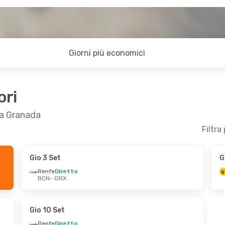
Giorni più economici
ori
 a Granada
Filtra
Gio 3 Set
G
b 31 Ott
Mer 26 Ago
- Ven 28 Ago
Renfe
Diretto
BCN
- GRX
Renfe
Diretto
BCN
- GRX
Vueling
Diretto
GRX
- BCN
Gio 10 Set
Renfe
Diretto