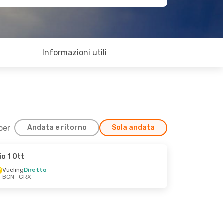
Informazioni utili
 per
Andata e ritorno
Sola andata
io 1 Ott
Vueling
Diretto
BCN
- GRX