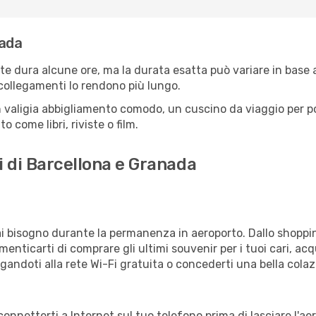
nada
e dura alcune ore, ma la durata esatta può variare in base all
e collegamenti lo rendono più lungo.
 valigia abbigliamento comodo, un cuscino da viaggio per poter
 come libri, riviste o film.
i di Barcellona e Granada
vrai bisogno durante la permanenza in aeroporto. Dallo shoppin
enticarti di comprare gli ultimi souvenir per i tuoi cari, acq
gandoti alla rete Wi-Fi gratuita o concederti una bella colaz
connetterti a Internet sul tuo telefono prima di lasciare l'a