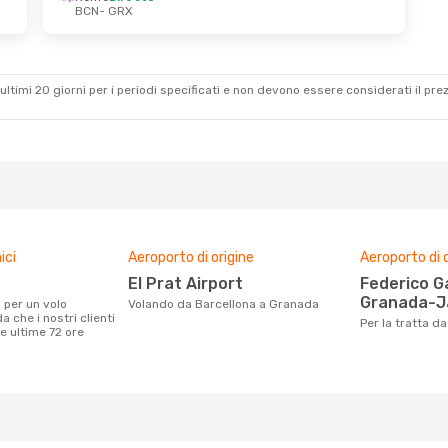
BCN
- GRX
n 21 Set
Ven 16 Ott
- Mar 20 Ott
Air Europa
1 Scalo
BCN
- GRX
Vueling
Diretto
GRX
- BCN
ultimi 20 giorni per i periodi specificati e non devono essere considerati il ​​pre
ici
Aeroporto di origine
Aeroporto di 
El Prat Airport
Federico García Lorca
Granada-J
Volando da Barcellona a Granada
 che i nostri clienti
Per la tratta 
e ultime 72 ore