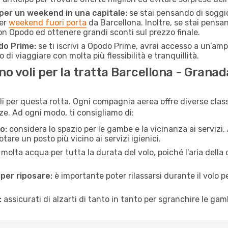
 per un weekend in una capitale:
se stai pensando di soggior
per
weekend fuori porta
da Barcellona. Inoltre, se stai pensa
 Opodo ed ottenere grandi sconti sul prezzo finale.
do Prime:
se ti iscrivi a Opodo Prime, avrai accesso a un’ampi
 di viaggiare con molta più flessibilità e tranquillità.
 voli per la tratta Barcellona - Granad
li per questa rotta. Ogni compagnia aerea offre diverse class
e. Ad ogni modo, ti consigliamo di:
o:
considera lo spazio per le gambe e la vicinanza ai servizi
re un posto più vicino ai servizi igienici.
 molta acqua per tutta la durata del volo, poiché l'aria dell
 per riposare:
è importante poter rilassarsi durante il volo 
:
assicurati di alzarti di tanto in tanto per sgranchire le ga