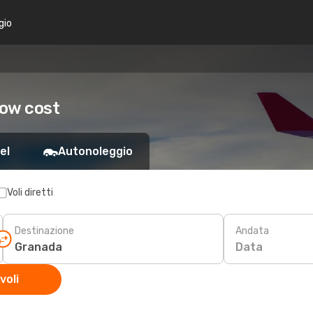
gio
low cost
el
Autonoleggio
Voli diretti
Destinazione
Andata
Data
voli