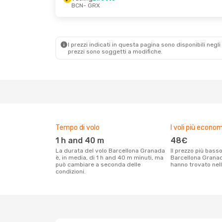
BCN
- GRX
Dom 4 Ott
- Mar 6 Ott
Sab 19 Set
- Lu
Vueling
Diretto
Vueling
Diretto
BCN
- GRX
BCN
- GRX
Vueling
Diretto
Renfe
1 Scalo
GRX
- BCN
GRX
- BCN
I prezzi indicati in questa pagina sono disponibili negli 
prezzi sono soggetti a modifiche.
Tempo di volo
I voli più econom
1 h and 40 m
48€
La durata del volo Barcellona Granada
Il prezzo più basso per un volo
è, in media, di 1 h and 40 m minuti, ma
Barcellona Granada
può cambiare a seconda delle
hanno trovato nell
condizioni.