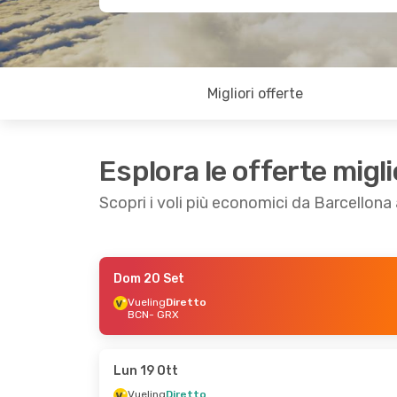
Migliori offerte
Esplora le offerte migli
Scopri i voli più economici da Barcellona
Dom 20 Set
Sab 12 Set
- Lun 14 Set
Mer 28 Ott
- Sa
Vueling
Diretto
BCN
- GRX
Renfe
Diretto
Vueling
Diretto
BCN
- GRX
BCN
- GRX
Vueling
Diretto
Iberia
1 Scalo
GRX
- BCN
GRX
- BCN
Lun 19 Ott
Vueling
Diretto