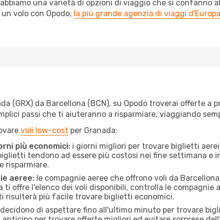
abbiamo una varietà di opzioni di viaggio che si confanno al
l un volo con Opodo,
la più grande agenzia di viaggi d'Europ
a (GRX) da Barcellona (BCN), su Opodo troverai offerte a prezz
semplici passi che ti aiuteranno a risparmiare, viaggiando s
rovare
voli low-cost
per Granada:
orni più economici:
i giorni migliori per trovare biglietti ae
 biglietti tendono ad essere più costosi nei fine settimana e i
e risparmiare.
ie aeree:
le compagnie aeree che offrono voli da Barcellona 
ti offre l'elenco dei voli disponibili, controlla le compagnie 
ti risulterà più facile trovare biglietti economici.
ecidono di aspettare fino all'ultimo minuto per trovare bigl
n anticipo per trovare offerte migliori ed evitare sorprese del