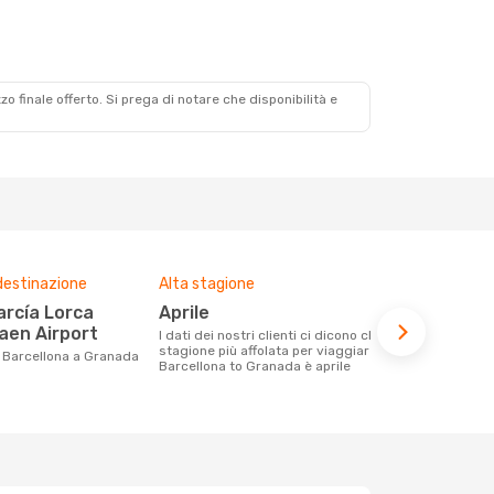
zzo finale offerto. Si prega di notare che disponibilità e
destinazione
Alta stagione
Compagnie 
voli su que
aprile
Vueling
aen Airport
I dati dei nostri clienti ci dicono che la
stagione più affolata per viaggiare da
Le compagnie aeree con voli per la
da Barcellona a Granada
Barcellona to Granada è aprile
tratta Barc