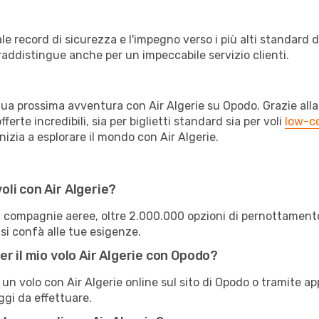
le record di sicurezza e l'impegno verso i più alti standard 
raddistingue anche per un impeccabile servizio clienti.
a tua prossima avventura con Air Algerie su Opodo. Grazie alla
ferte incredibili, sia per biglietti standard sia per voli
low-c
izia a esplorare il mondo con Air Algerie.
li con Air Algerie?
0 compagnie aeree, oltre 2.000.000 opzioni di pernottament
 si confà alle tue esigenze.
r il mio volo Air Algerie con Opodo?
 un volo con Air Algerie online sul sito di Opodo o tramite a
ggi da effettuare.