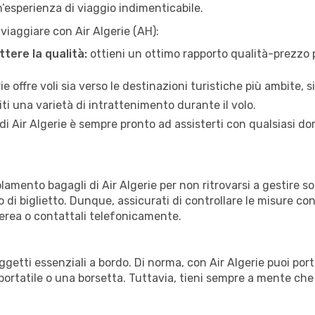
un’esperienza di viaggio indimenticabile.
 viaggiare con Air Algerie (AH):
tere la qualità:
ottieni un ottimo rapporto qualità-prezzo p
ie offre voli sia verso le destinazioni turistiche più ambite,
ti una varietà di intrattenimento durante il volo.
 di Air Algerie è sempre pronto ad assisterti con qualsiasi 
amento bagagli di Air Algerie per non ritrovarsi a gestire so
di biglietto. Dunque, assicurati di controllare le misure conse
aerea o contattali telefonicamente.
oggetti essenziali a bordo. Di norma, con Air Algerie puoi po
portatile o una borsetta. Tuttavia, tieni sempre a mente ch