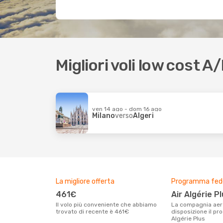
Migliori voli low cost A/
ven 14 ago - dom 16 ago
Milano
verso
Algeri
La migliore offerta
Programma fed
461€
Air Algérie P
Il volo più conveniente che abbiamo
La compagnia aerea Air Algerie mette a
trovato di recente è 461€
disposizione il p
Algérie Plus