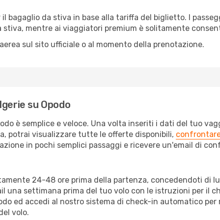
 il bagaglio da stiva in base alla tariffa del biglietto. I pas
da stiva, mentre ai viaggiatori premium è solitamente conse
erea sul sito ufficiale o al momento della prenotazione.
lgerie su Opodo
podo è semplice e veloce. Una volta inseriti i dati del tuo va
, potrai visualizzare tutte le offerte disponibili,
confrontare
zione in pochi semplici passaggi e ricevere un'email di confe
olitamente 24-48 ore prima della partenza, concedendoti di 
l una settimana prima del tuo volo con le istruzioni per il 
podo ed accedi al nostro sistema di check-in automatico per 
el volo.