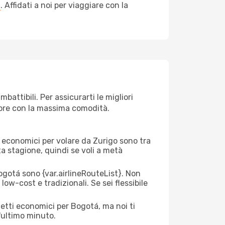
a
. Affidati a noi per viaggiare con la
attibili. Per assicurarti le migliori
empre con la massima comodità.
rei economici per volare da Zurigo sono tra
lta stagione, quindi se voli a metà
gotá sono {​var.airlineRouteList}. Non
low-cost e tradizionali. Se sei flessibile
ietti economici per Bogotá, ma noi ti
l'ultimo minuto.