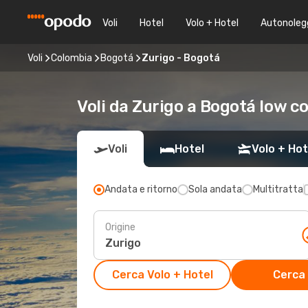
Voli
Hotel
Volo + Hotel
Autonoleg
Voli
Colombia
Bogotá
Zurigo - Bogotá
Voli da Zurigo a Bogotá low c
Voli
Hotel
Volo + Hot
Andata e ritorno
Sola andata
Multitratta
Origine
Cerca Volo + Hotel
Cerca 