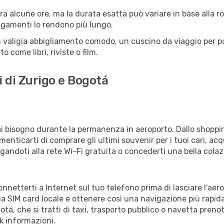
a alcune ore, ma la durata esatta può variare in base alla rott
llegamenti lo rendono più lungo.
 valigia abbigliamento comodo, un cuscino da viaggio per poter
 come libri, riviste o film.
i di Zurigo e Bogotá
vrai bisogno durante la permanenza in aeroporto. Dallo shoppin
enticarti di comprare gli ultimi souvenir per i tuoi cari, acq
gandoti alla rete Wi-Fi gratuita o concederti una bella colaz
onnetterti a Internet sul tuo telefono prima di lasciare l'aer
a SIM card locale e ottenere così una navigazione più rapida
gotá, che si tratti di taxi, trasporto pubblico o navetta preno
sk informazioni.