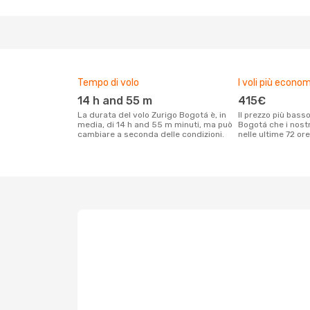
Tempo di volo
I voli più econom
14 h and 55 m
415€
La durata del volo Zurigo Bogotá è, in
Il prezzo più basso per un volo Zurigo
media, di 14 h and 55 m minuti, ma può
Bogotá che i nostr
cambiare a seconda delle condizioni.
nelle ultime 72 ore