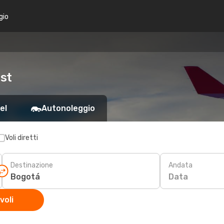
gio
ost
el
Autonoleggio
Voli diretti
Destinazione
Andata
Data
voli