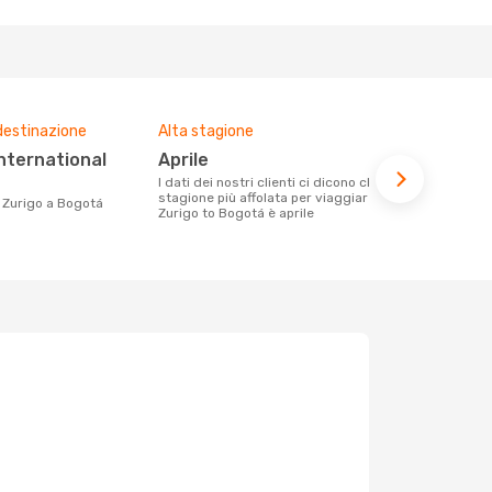
destinazione
Alta stagione
Compagnie 
voli su que
aprile
Swiss In
I dati dei nostri clienti ci dicono che la
stagione più affolata per viaggiare da
Le compagnie aeree con voli per la
da Zurigo a Bogotá
Zurigo to Bogotá è aprile
tratta Zurig