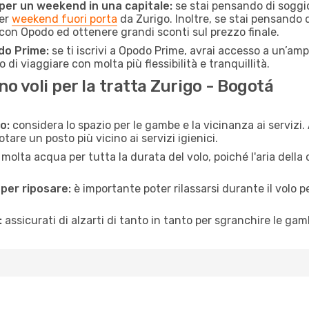
 per un weekend in una capitale:
se stai pensando di soggior
per
weekend fuori porta
da Zurigo. Inoltre, se stai pensando 
on Opodo ed ottenere grandi sconti sul prezzo finale.
do Prime:
se ti iscrivi a Opodo Prime, avrai accesso a un’ampi
 di viaggiare con molta più flessibilità e tranquillità.
 voli per la tratta Zurigo - Bogotá
o:
considera lo spazio per le gambe e la vicinanza ai servizi
re un posto più vicino ai servizi igienici.
 molta acqua per tutta la durata del volo, poiché l'aria dell
 per riposare:
è importante poter rilassarsi durante il volo 
:
assicurati di alzarti di tanto in tanto per sgranchire le ga