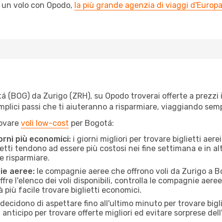
l un volo con Opodo,
la più grande agenzia di viaggi d'Europ
 (BOG) da Zurigo (ZRH), su Opodo troverai offerte a prezzi imb
semplici passi che ti aiuteranno a risparmiare, viaggiando s
rovare
voli low-cost
per Bogotá:
orni più economici:
i giorni migliori per trovare biglietti ae
lietti tendono ad essere più costosi nei fine settimana e in a
e risparmiare.
ie aeree:
le compagnie aeree che offrono voli da Zurigo a Bo
fre l'elenco dei voli disponibili, controlla le compagnie aeree 
à più facile trovare biglietti economici.
ecidono di aspettare fino all'ultimo minuto per trovare bigl
n anticipo per trovare offerte migliori ed evitare sorprese del