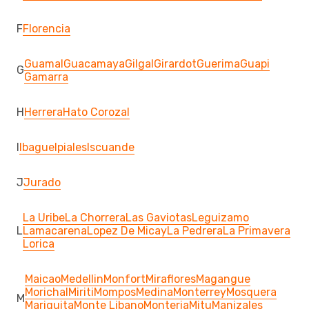
F
Florencia
Guamal
Guacamaya
Gilgal
Girardot
Guerima
Guapi
G
Gamarra
H
Herrera
Hato Corozal
I
Ibague
Ipiales
Iscuande
J
Jurado
La Uribe
La Chorrera
Las Gaviotas
Leguizamo
L
Lamacarena
Lopez De Micay
La Pedrera
La Primavera
Lorica
Maicao
Medellin
Monfort
Miraflores
Magangue
Morichal
Miriti
Mompos
Medina
Monterrey
Mosquera
M
Mariquita
Monte Libano
Monteria
Mitu
Manizales