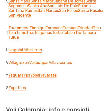
S
Santa Maria
Santa Marta
Sabana De Torres
Solita
Sogamoso
Santa Ana
San Luis De Pale
Solano
Santana Ramos
San Marcos
San Felipe
Santa Rosalia
San Vicente
Tauramena
Timbiqui
Tarapaca
Tumaco
Trinidad
Tibu
T
Tolu
Tame
Tres Esquinas
Turbo
Tablon De Tamara
Tulua
U
Unguia
Uribe
Urrao
V
Villagarzon
Valledupar
Villavicencio
Y
Yaguara
Yari
Yopal
Yavarate
Z
Zapatoca
Voli Colombia: info e consigli