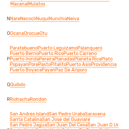
Macanal
Mulatos
N
Nare
Necocli
Nuqui
Nunchia
Neiva
O
Ocana
Orocue
Otu
Paratebueno
Puerto Leguizamo
Palanquero
Puerto Berrio
Puerto Rico
Puerto Carreno
P
Puerto Inirida
Pereira
Planadas
Planeta Rica
Plato
Popayan
Pore
Pasto
Pitalito
Puerto Asis
Providencia
Puerto Boyaca
Payan
Paz De Ariporo
Q
Quibdo
R
Riohacha
Rondon
San Andres Island
San Pedro Uraba
Saravena
Santa Catalina
San Jose del Guaviare
San Pedro Jagua
San Juan Del Cesa
San Juan D Ur