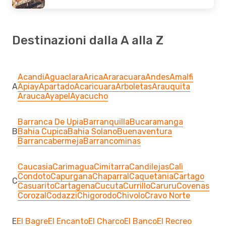
Destinazioni dalla A alla Z
Acandi
Aguaclara
Arica
Araracuara
Andes
Amalfi
A
Apiay
Apartado
Acaricuara
Arboletas
Arauquita
Arauca
Ayapel
Ayacucho
Barranca De Upia
Barranquilla
Bucaramanga
B
Bahia Cupica
Bahia Solano
Buenaventura
Barrancabermeja
Barrancominas
Caucasia
Carimagua
Cimitarra
Candilejas
Calì
Condoto
Capurgana
Chaparral
Caquetania
Cartago
C
Casuarito
Cartagena
Cucuta
Currillo
Caruru
Covenas
Corozal
Codazzi
Chigorodo
Chivolo
Cravo Norte
E
El Bagre
El Encanto
El Charco
El Banco
El Recreo