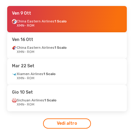
Dom 27 Set
Ven 9 Ott
- Lun 28 Set
Xiamen Airlines
China Eastern Airlines
1 Scalo
1 Scalo
XMN
XMN
- ROM
- ROM
China Eastern Airlines
1 Scalo
ROM
- XMN
Ven 16 Ott
China Eastern Airlines
1 Scalo
XMN
- ROM
Mar 22 Set
Xiamen Airlines
1 Scalo
XMN
- ROM
Gio 10 Set
Sichuan Airlines
1 Scalo
XMN
- ROM
Vedi altro