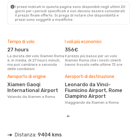
I prezzi indicati in questa pagina sono disponibili negli ultimi 20
giorni per i periodi specificati e non devono essere considerati
il ​​prezzo finale offerto. Si prega di notare che disponibilità e
prezzi sono soggetti a modifiche.
Tempo di volo
I voli più economici
Alt
27 hours
356€
ap
La durata del volo Xiamen Roma
Il prezzo più basso per un volo
I dati dei nostri clienti ci dicono
è, in media, di 27 hours minuti,
Xiamen Roma che i nostri clienti
che 
ma può cambiare a seconda
hanno trovato nelle ultime 72 ore
via
delle condizioni.
apri
Il m
Aeroporto di origine
Aeroporti di destinazione
pre
Xiamen Gaoqi
Leonardo da Vinci-
m
International Airport
Fiumicino Airport, Rome
Dai nostri dati reali si evince che
Ciampino Airport
Volando da Xiamen a Roma
il p
via
Viaggiando da Xiamen a Roma
Xia
Distanza:
9404 kms