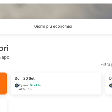
Giorni più economici
ori
Napoli
Filtra
Dom 20 Set
D
 13 Set
Gio 1 Ott
- Dom 4 Ott
Ryanair
Diretto
WRO
- NAP
Ryanair
Diretto
WRO
- NAP
Ryanair
Diretto
NAP
- WRO