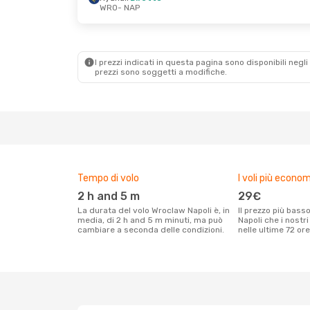
WRO
- NAP
Mer 23 Set
- Dom 27 Set
Ryanair
Diretto
WRO
- NAP
Ryanair
Diretto
NAP
- WRO
I prezzi indicati in questa pagina sono disponibili negli 
prezzi sono soggetti a modifiche.
Tempo di volo
I voli più econom
2 h and 5 m
29€
La durata del volo Wroclaw Napoli è, in
Il prezzo più basso per un volo Wroclaw
media, di 2 h and 5 m minuti, ma può
Napoli che i nostri
cambiare a seconda delle condizioni.
nelle ultime 72 ore