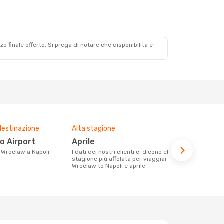
zzo finale offerto. Si prega di notare che disponibilità e
destinazione
Alta stagione
Compagnie 
voli su que
no Airport
aprile
Ryanair
da Wroclaw a Napoli
I dati dei nostri clienti ci dicono che la
stagione più affolata per viaggiare da
Le compagnie aeree con voli per la
Wroclaw to Napoli è aprile
tratta Wrocl