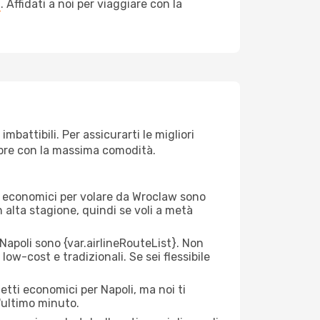
a
. Affidati a noi per viaggiare con la
battibili. Per assicurarti le migliori
empre con la massima comodità.
rei economici per volare da Wroclaw sono
n alta stagione, quindi se voli a metà
apoli sono {​var.airlineRouteList}. Non
low-cost e tradizionali. Se sei flessibile
etti economici per Napoli, ma noi ti
l'ultimo minuto.