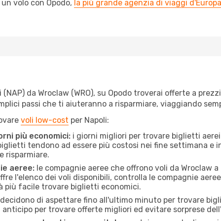
l un volo con Opodo,
la più grande agenzia di viaggi d'Europ
 (NAP) da Wroclaw (WRO), su Opodo troverai offerte a prezzi im
semplici passi che ti aiuteranno a risparmiare, viaggiando s
rovare
voli low-cost
per Napoli:
orni più economici:
i giorni migliori per trovare biglietti ae
 biglietti tendono ad essere più costosi nei fine settimana e i
e risparmiare.
ie aeree:
le compagnie aeree che offrono voli da Wroclaw a N
fre l'elenco dei voli disponibili, controlla le compagnie aeree 
à più facile trovare biglietti economici.
ecidono di aspettare fino all'ultimo minuto per trovare bigli
n anticipo per trovare offerte migliori ed evitare sorprese del