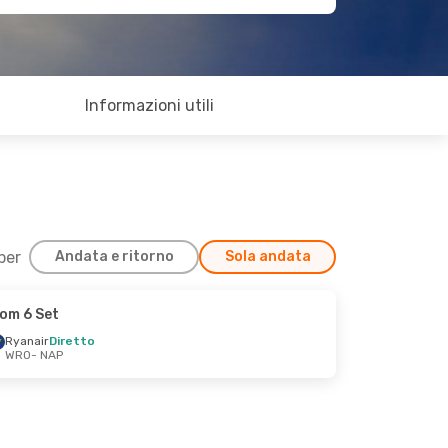
Informazioni utili
 per
Andata e ritorno
Sola andata
om 6 Set
Ryanair
Diretto
WRO
- NAP