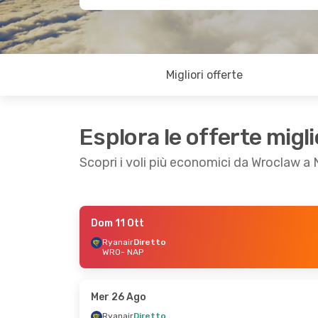
Migliori offerte
Esplora le offerte migli
Scopri i voli più economici da Wroclaw a 
Dom 11 Ott
Dom 30 Ago
- Mer 2 Set
Dom 6 Set
- Dom
Ryanair
Diretto
WRO
- NAP
Ryanair
Diretto
Ryanair
Diretto
WRO
- NAP
WRO
- NAP
Ryanair
Diretto
Ryanair
Diretto
NAP
- WRO
NAP
- WRO
Mer 26 Ago
Ryanair
Diretto