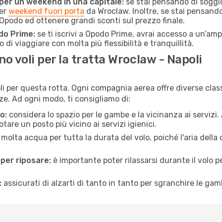
 per un weekend in una capitale:
se stai pensando di soggior
per
weekend fuori porta
da Wroclaw. Inoltre, se stai pensando
Opodo ed ottenere grandi sconti sul prezzo finale.
do Prime:
se ti iscrivi a Opodo Prime, avrai accesso a un’ampi
 di viaggiare con molta più flessibilità e tranquillità.
 voli per la tratta Wroclaw - Napoli
li per questa rotta. Ogni compagnia aerea offre diverse class
e. Ad ogni modo, ti consigliamo di:
o:
considera lo spazio per le gambe e la vicinanza ai servizi
re un posto più vicino ai servizi igienici.
 molta acqua per tutta la durata del volo, poiché l'aria dell
 per riposare:
è importante poter rilassarsi durante il volo 
:
assicurati di alzarti di tanto in tanto per sgranchire le ga