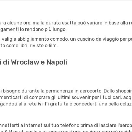
ra alcune ore, ma la durata esatta può variare in base alla rot
llegamenti lo rendono più lungo.
 valigia abbigliamento comodo, un cuscino da viaggio per poter
 come libri, riviste o film.
i di Wroclaw e Napoli
vrai bisogno durante la permanenza in aeroporto. Dallo shoppin
enticarti di comprare gli ultimi souvenir per i tuoi cari, acq
gandoti alla rete Wi-Fi gratuita o concederti una bella colaz
onnetterti a Internet sul tuo telefono prima di lasciare l'aer
a SIM card locale e ottenere così una navigazione più rapida