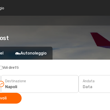
gio
cost
el
Autonoleggio
Voli diretti
Destinazione
Andata
Data
voli